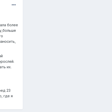
лала более
фу,больше
го
наносить,
ый
орослей.
ать их.
ред 23
, где я