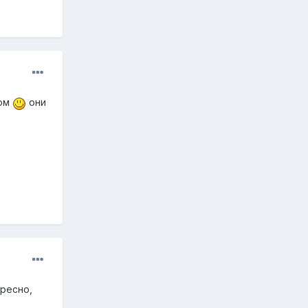
цом
они
ересно,