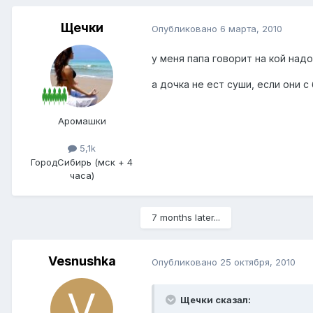
Щечки
Опубликовано
6 марта, 2010
у меня папа говорит на кой надо
а дочка не ест суши, если они с
Аромашки
5,1k
Город
Сибирь (мск + 4
часа)
7 months later...
Vesnushka
Опубликовано
25 октября, 2010
Щечки сказал: