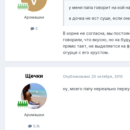
у меня папа говорит на кой н
Аромашки
а дочка не ест суши, если они
5
В корне не согласна, мы постоян
говорили, что вкусно, но на буд
прямо тает, не выделяется на ф
огурце с его хрустом..
Щечки
Опубликовано
25 октября, 2010
ну, моего папу нереально пере
Аромашки
5,1k