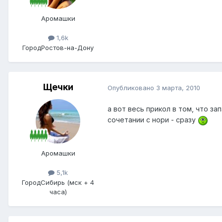
Аромашки
1,6k
Город
Ростов-на-Дону
Щечки
Опубликовано
3 марта, 2010
а вот весь прикол в том, что за
сочетании с нори - сразу
Аромашки
5,1k
Город
Сибирь (мск + 4
часа)