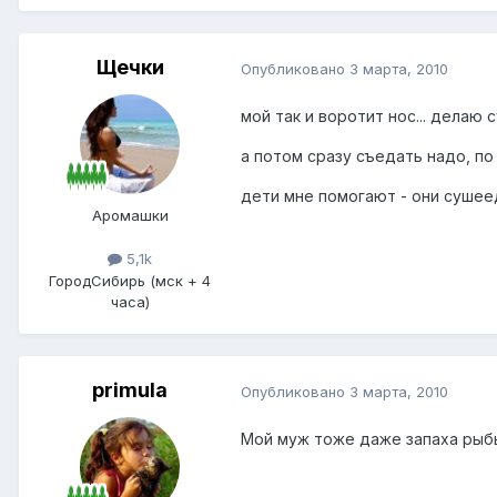
Щечки
Опубликовано
3 марта, 2010
мой так и воротит нос... делаю 
а потом сразу съедать надо, по
дети мне помогают - они суше
Аромашки
5,1k
Город
Сибирь (мск + 4
часа)
primula
Опубликовано
3 марта, 2010
Мой муж тоже даже запаха рыбы