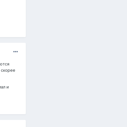
яются
 скорее
мал и