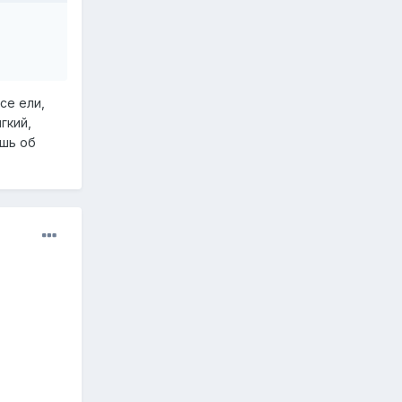
се ели,
гкий,
ешь об