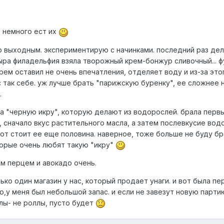
е немного ест их
по выходным. экспериментирую с начинками. последний раз де
ра филадельфия взяла творожный крем-бонжур сливочный... 
крем оставил не очень впечатления, отделяет воду и из-за это
с так себе. уж лучше брать "парижскую буренку", ее сложнее 
.
а "черную икру", которую делают из водорослей. брала перв
, сначало вкус растительного масла, а затем послевкусие вод
от стоит ее еще половина. наверное, тоже больше не буду бр
торые очень любят такую "икру"
им перцем и авокадо очень.
ько один магазин у нас, который продает унаги. и вот была пе
о,у меня был небольшой запас. и если не завезут новую партию
ллы- не роллы, пусто будет