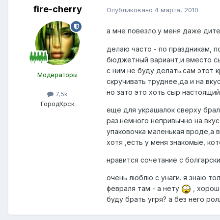
fire-cherry
Опубликовано
4 марта, 2010
а мне повезло.у меня даже дит
делаю часто - по праздникам, 
бюджетный вариант,и вместо сы
с ним не буду делать.сам этот 
Модераторы
скручивать труднее,да и на вку
но зато это хоть сыр настоящий
7,5k
Город
Крск
еще для украшалок сверху брал
раз.немного непривычно на вкус
упаковочка маленькая вроде,а в
хотя ,есть у меня знакомые, ко
нравится сочетание с болгарск
очень люблю с унаги. я знаю тол
февраля там - а нету
, хорош
буду брать угря? а без него ро