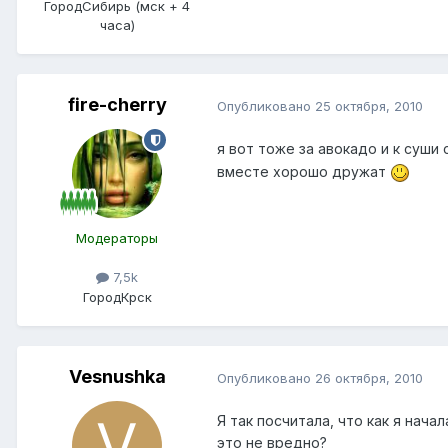
Город
Сибирь (мск + 4
часа)
fire-cherry
Опубликовано
25 октября, 2010
я вот тоже за авокадо и к суши
вместе хорошо дружат
Модераторы
7,5k
Город
Крск
Vesnushka
Опубликовано
26 октября, 2010
Я так посчитала, что как я нача
это не вредно?