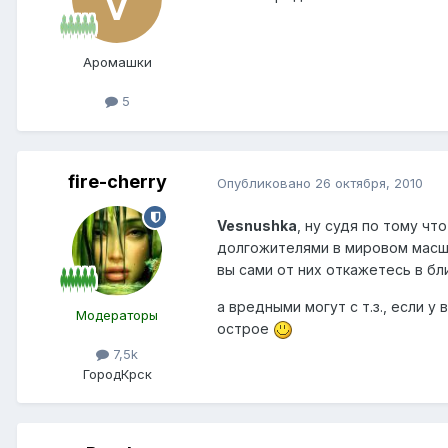
Аромашки
5
fire-cherry
Опубликовано
26 октября, 2010
Vesnushka
, ну судя по тому ч
долгожителями в мировом масшт
вы сами от них откажетесь в б
а вредными могут с т.з., если у
Модераторы
острое
7,5k
Город
Крск