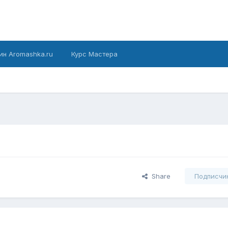
ин Aromashka.ru
Курс Мастера
Share
Подписчи