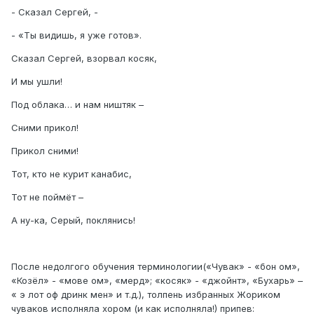
- Сказал Сергей, -
- «Ты видишь, я уже готов».
Сказал Сергей, взорвал косяк,
И мы ушли!
Под облака… и нам ништяк –
Сними прикол!
Прикол сними!
Тот, кто не курит канабис,
Тот не поймёт –
А ну-ка, Серый, поклянись!
После недолгого обучения терминологии(«Чувак» - «бон ом»,
«Козёл» - «мове ом», «мерд»; «косяк» - «джойнт», «Бухарь» –
« э лот оф дринк мен» и т.д.), толпень избранных Жориком
чуваков исполняла хором (и как исполняла!) припев: