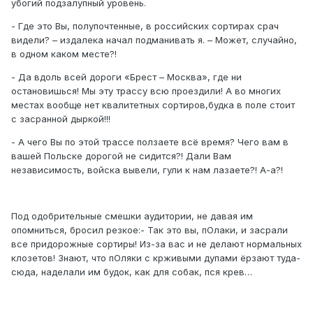
убогий подзалупный уровень.
- Где это Вы, полупочтенные, в российских сортирах срач
видели? – издалека начал подманивать я. – Может, случайно,
в одном каком месте?!
- Да вдоль всей дороги «Брест – Москва», где ни
остановишься! Мы эту трассу всю проездили! А во многих
местах вообще нет квалитетных сортиров,будка в поле стоит
с засранной дыркой!!!
- А чего Вы по этой трассе ползаете всё время? Чего вам в
вашей Польске дорогой не сидится?! Дали Вам
независимость, войска вывели, гули к нам лазаете?! А-а?!
Под одобрительные смешки аудитории, не давая им
опомниться, бросил резкое:- Так это вы, пОлаки, и засрали
все придорожные сортиры! Из-за вас и не делают нормальных
клозетов! Знают, что пОляки с крживыми дупами ёрзают туда-
сюда, наделали им будок, как для собак, пся крев…