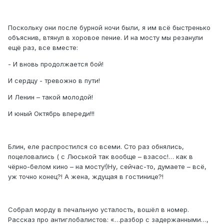
Поскольку они после бурной ночи были, я им всё быстренько
объяснив, втянул в хоровое пение. И на мосту мы резанули
ещё раз, все вместе:
- И вновь продолжается бой!
И сердцу - тревожно в пути!
И Ленин – такой молодой!
И юный Октябрь впереди!!!
Блин, еле распростился со всеми. Сто раз обнялись,
поцеловались ( с Люськой так вообще – взасос!… как в
чёрно-белом кино – на мосту!)Ну, сейчас-то, думаете – всё,
уж точно конец?! А жена, ждущая в гостинице?!
Собрал морду в печальную усталость, вошёл в номер.
Рассказ про антиглобалистов: «…разбор с задержанными…,