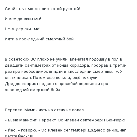
Свой штык мо-зо-лис-то-ой руко-ой!
И все должны мы!
Не-у-дер-жи- мо!
Идти в пос-лед-ний смертный бой!
В советских ВС плохо не учили: впечатал подошву в пол в
двадцати сантиметрах от конца коридора, проорав в третий
раз про необходимость идти в «последний смертный…». Я
опять плакал. Потом ещё попили, ещё пыхнули.
Дреддогитарист подсел с просьбой перевести про
«последний смертный бой».
Перевёл. Мумин чуть на стену не полез.
- Бьен! Манифиг! Перфект! Эс илевен септембер! Нью-Йорк!
- Йес, - говорю. - Эс илевен септембер! Дэднесс финишинг
баттл! Йес-с!!!