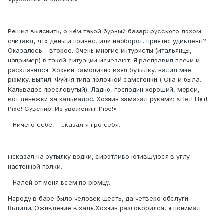
Решил выяснить, о чём такой бурный базар: русского лохом
считают, что деньги принёс, или наоборот, приятно удивлены?
Оказалось – второе. Очень многие интуристы (итальянцы,
например) в такой ситуации исчезают. Я расправил плечи и
раскланялся. Хозяин самолично взял бутылку, налил мне
рюмку. Выпил. Фуйня типа яблочной самогонки ( Она и была.
Кальвадос пресловутый). Ладно, господин хороший, мерси,
вот денежки за кальвадос. Хозяин замахал руками: «Нет! Нет!
Рюс! Сувенир! Из уважения! Рюс!»
- Ничего себе, - сказал я про себя.
Показал на бутылку водки, сиротливо ютившуюся в углу
настенной полки.
- Налей от меня всем по рюмцу.
Народу в баре было человек шесть, да четверо обслуги.
Выпили. Оживление в зале.Хозяин разговорился, я понимал