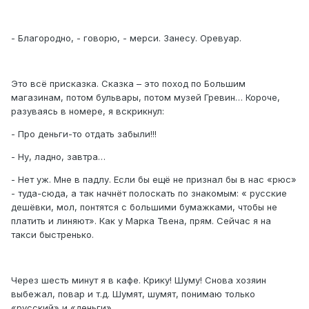
- Благородно, - говорю, - мерси. Занесу. Оревуар.
Это всё присказка. Сказка – это поход по Большим
магазинам, потом бульвары, потом музей Гревин… Короче,
разуваясь в номере, я вскрикнул:
- Про деньги-то отдать забыли!!!
- Ну, ладно, завтра…
- Нет уж. Мне в падлу. Если бы ещё не признал бы в нас «рюс»
- туда-сюда, а так начнёт полоскать по знакомым: « русские
дешёвки, мол, понтятся с большими бумажками, чтобы не
платить и линяют». Как у Марка Твена, прям. Сейчас я на
такси быстренько.
Через шесть минут я в кафе. Крику! Шуму! Снова хозяин
выбежал, повар и т.д. Шумят, шумят, понимаю только
«русский» и «деньги».