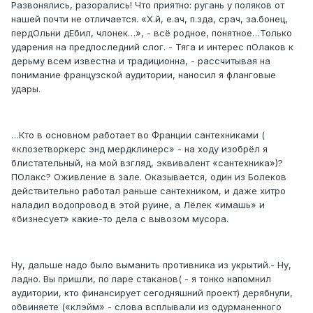
Развонялись, разорались! Что приятно: ругань у поляков от
нашей почти не отличается. «Х.й, е.ач, п.зда, срач, за.бонец,
пердОльни дЕбил, члонек…», - всё родное, понятное…Только
ударения на предпоследний слог. - Тяга и интерес пОлаков к
дерьму всем известна и традиционна, - рассчитывая на
понимание французской аудитории, наносил я фланговые
удары.
…Кто в основном работает во Франции сантехниками (
«клозетворкерс энд мердклинерс» - на ходу изобрёл я
блистательный, на мой взгляд, эквивалент «сантехника»)?
ПОлакс? Оживление в зале. Оказывается, один из Болеков
действительно работал раньше сантехником, и даже хитро
наладил водопровод в этой руине, а Лёлек «имашь» и
«бизнесует» какие-то дела с вывозом мусора.
Ну, дальше надо было выманить противника из укрытий.- Ну,
ладно. Вы пришли, по паре стаканов( - я тонко напомнил
аудитории, кто финансирует сегодняшний проект) дерябнули,
обвиняете («клэйм» - слова всплывали из одурманенного