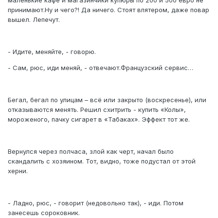
маленькие кафе и магазинчики купюры по 200 и 500 евро не
принимают.Ну и чего?! Да ничего. Стоят впятером, даже повар
вышел. Лепечут.
- Идите, меняйте, - говорю.
- Сам, рюс, иди меняй, - отвечают.Французский сервис…
Бегал, бегал по улицам – всё или закрыто (воскресенье), или
отказываются менять. Решил схитрить - купить «Колы»,
мороженого, пачку сигарет в «Табаках». Эффект тот же.
Вернулся через полчаса, злой как черт, начал было
скандалить с хозяином. Тот, видно, тоже подустал от этой
херни.
- Ладно, рюс, - говорит (недовольно так), - иди. Потом
занесешь сороковник.