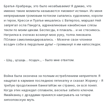
Братья-Храбрецы, это было незабываемо! Я думаю, что
именно такие моменты называются «момент истины». Из меня
непрерывным громовым потоком сыпались художники, короли
и герои, Кресси и Пуатье мешались с Ватерлоо, маршал Ней
запрягал осла Панурга, адреналиновые канабисные слёзы
текли по моим щекам. Беспесды, я плакаль… и не стесняюсь.
Негрилка в очочках вскинул мою руку, толпа ликовала.
ПОлаки самоликвидировались. - Можече свои члонеки
всодич соби в пердольни дупы! – громыхнул я им напоследок.
- Шщ.., цсшщь… псщшч.., - было мне ответом.
Война была окончена за полным истреблением неприятеля. Я
нащупал в кармане последнюю пятихатку и сказал Жорику: - Я
требую продолжения банкета!Как ни странно, он всё понял.
Когда этих надоедал сплавили, веселье забило ключом.
Ямайканец с дрэддами принялся наигрывать на гитаре
хипхоповскую муть.