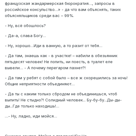
французская жандармерская бюрократия…, запросы в
российское консульство…» - да что вам объяснять, таких
объясняльщиков среди вас – 99%.
- Ну, всё обошлось?
- Да-а, слава Богу…
- Ну, хорошо…Иди в ванную, а то разит от тебя…
- Да там, знаешь как - в участке! – набили в обезьянник
пятьдесят человек! Не попить, ни поесть, в туалет еле
вывели… - А почему перегаром пахнет?!
- Да там у ребят с собой было – все ж скорешились за ночь!
Общие неприятности объединяют…
- Да ты с каким только сбродом не объединишься, чтоб
выпить! Не стыдно?! Солидный человек... Бу-бу-бу...Ды-ды-
ды...Где только находишь!…
…- Ну, ладно, иди мойся…