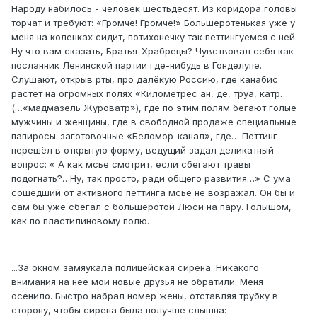
Народу набилось - человек шестьдесят. Из коридора головы
торчат и требуют: «Громче! Громче!» Большеротенькая уже у
меня на коленках сидит, потихонечку так петтингуемся с ней.
Ну что вам сказать, Братья-Храбрецы? Чувствовал себя как
посланник Ленинской партии где-нибудь в Гонделупе.
Слушают, открыв рты, про далёкую Россию, где канабис
растёт на огромных полях «Километрес ан, де, труа, катр…
(…«мадмазель Журоватр»), где по этим полям бегают голые
мужчины и женщины, где в свободной продаже специальные
папиросы-заготовочные «Беломор-канал», где… Петтинг
перешёл в открытую форму, ведущий задал деликатный
вопрос: « А как мсье смотрит, если сбегают травы
подогнать?…Ну, так просто, ради общего развития…» С ума
сошедший от активного петтинга мсье не возражал. Он бы и
сам бы уже сбегал с большеротой Люси на пару. Голышом,
как по пластилиновому полю…
...За окном замяукала полицейская сирена. Никакого
внимания на неё мои новые друзья не обратили. Меня
осенило. Быстро набрал номер жены, отставляя трубку в
сторону, чтобы сирена была получше слышна: