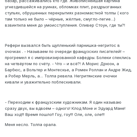
базар, рассаживались кто где. Живописнейшая картина
угнездившейся на руинах, обломках плит, раздрызганных
стульях, обрушенных перекрытиях разномастной толпы ( кого
там только не было – чёрные, жёлтые, смугло-пегие…)
взвинтила меня до умоисступления. Оливер Стоун, где ты?!
Рефери вызвался быть щупленький парнишка-негритос в
очочках . - Называем по очереди французских писателей! –
прогремел я с импровизированной кафедры. Болеки спеклись
на четвёртом по счёту. - Что – и всё?! А Морис Дрюон, а
Барбюс, а Вольтер и Монтескье, а Ромен Роллан и Андре Жид,
а Робер Мерль, а… Толпа ревела. Негритянские очочки
кивали и уважительно поблескивали.
- Переходим к французским художникам. Я один называю
сразу двух, вы вдвоём – одного! Клод Моне и Эдуард Мане!
Ваш ход!!! Время пошло!! Гоу, гоу!!! Оле, оле, оле!!!
Меня несло. Толпа орала.