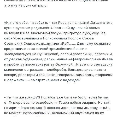
сначала на слёзы, а потом уже на «ха-ха». В данном случае
это мне на руку сыграло.
«Ничего себе, - возбух я, - так Россию поливать! Да для этого
нужно русским родиться!» С большой душевной болью
вытащил из-за Люськиной пазухи пригретую руку, ощущая
себя Чрезвычайным и Полномочным Послом Союза
Советских Социалисти…ну, или эРэФ……. Дымному сознанию
представились за спиной кремлёвские башни и
«Макдональдс» на Пушкинской, леса и проталинки, берёзки и
отцовская будённовка, расхищенные нефтепромыслы на Ямале
и пробки у гипермаркетов за Окружной….И все сто семьдесят
миллионов сограждан – хлеборобы, банкиры, дизелисты и
пекари, риэлторы и гаишники, генералы, адмиралы, старшины
и сержанты… - смотрят на меня с надеждой.
- Ты что же гонишь?! Поляков уже бы и не было, если бы мы
от Гитлера вас не освободили! Твари неблагодарные. Но так
говорить было нельзя. Я должен интеллектом их, задушить!…
не может Чрезвычайный и Полномочный опускаться на их