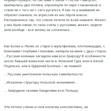
«курнул-бухнул», по системе « хапок – глоток – выпуск»,
припёрлись два пОляка, опрокинули по паре стаканчиков и
стали ни с того ни с сего ругаться. Я как-то и внимания не
обратил сначала, но агрессия из них пёрла вовсю.
Распшекались так, что слюна летела по всей комнате. Может,
у них были какие-то свои счёты с русскими, может, неделя
(или вообще - вся жизнь) не сложилась…
Как Болек и Лёлек из старого мультфильма, плотномордые, с
блеклыми голубыми глазками, напёрли на меня с двух сторон.
…Русские военные загадили нам всю природу! В особенности
около бывшей воинской части в Зялезной Гуре (или в Бялой
Подляске, или в Курвячей Болячке – не помню)!
… Русские уничтожили польскую самобытность!
…Исказили структуру польской экономики!…
… Запрудили своими бандитами всю Польшу…
Эти потоки слюны и гноя излагаю конспективно, не