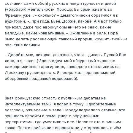
сознания сами собой) русских в некультурности и дикой
(«барбар») ментальности. Хорошо. Вы сами живёте во
Франции уже… - сколько? – демагогически обратился я к
аудитории, -…три года. Бьен. Добже, панове. А я вот только
приехал, даже про еврокупюры ничего не знаю, какие
валидные, какие нонвалидные. – Оживление в зале. Пора
было делать рассекающий танковый прорыв, крушить гнойные
польские позиции.
- Давайте мне, дикарю, докажите, что я – дикарь. Пускай Вас
двое, а я - один.( Здесь вдруг мой обкуренный «члонек»
самопроизвольно эрегировал, запоздало отозвавшись на
Люськину грушевидность. Я продолжал гораздо смелей,
ободрённый нежданной поддержкой).
Зная французскую страсть к публичным дебатам на
интеллектуальные темы, я попал в точку. Одобрительные
возгласы, оживление в зале. Народу подвалило столько, что
пришлось перейти в помещение с обрушенными
перекрытиями, где уместились все. Человек сто с лишним -
точно. Позже прибывшие спрашивали у старожилов, о чём