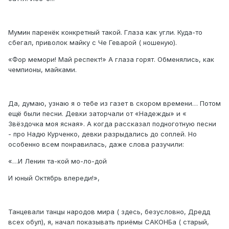
Мумин паренёк конкретный такой. Глаза как угли. Куда-то
сбегал, приволок майку с Че Геварой ( ношеную).
«Фор мемори! Май респект!» А глаза горят. Обменялись, как
чемпионы, майками.
Да, думаю, узнаю я о тебе из газет в скором времени… Потом
ещё были песни. Девки заторчали от «Надежды» и «
Звёздочка моя ясная». А когда рассказал подноготную песни
- про Надю Курченко, девки разрыдались до соплей. Но
особенно всем понравилась, даже слова разучили:
«…И Ленин та-кой мо-ло-дой
И юный Октябрь впереди!»,
Танцевали танцы народов мира ( здесь, безусловно, Дредд
всех обул), я, начал показывать приёмы САКОНБа ( старый,