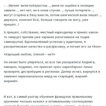
- …Митинг антиглобалистов…, меня по ошибке в полицию
замели…, нет-нет, ни в коем случае…, лучше потерпеть…,
могут сгоряча в базу внести, потом шенгенской визы лишат…,
держусь, конечно! Всё, больше говорить не могу, уже
пришёл…!
А пришёл, собственно, местный наркодилер и принёс какое-
то «мерд»( причём уже заранее разогнанное на тощие
самокрутки). Вдохновлённый успехом у аудитории, я
раскритиковал качество и расфасовку, и погнал его за «бон».
«Кароший люблю, плёхой – нет!»
Он начал было упираться, но все так разорались! Бедняга,
наверно, подумал, что приехал «рюс наркобарон» лично
проверить дистрибуцию в регионах. Дилер исчез, вернулся и
заменил первоначальное мерд на «харёщий, жирний-
жирний».
И вот, в самый разгар обучения французов правильному
кручению «козьих ножек» и оптимальному соотношению