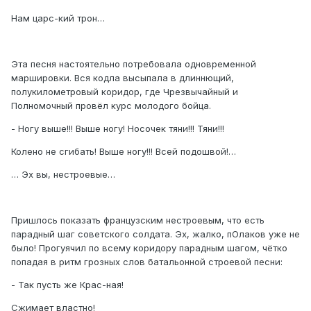
Нам царс-кий трон…
Эта песня настоятельно потребовала одновременной
маршировки. Вся кодла высыпала в длиннющий,
полукилометровый коридор, где Чрезвычайный и
Полномочный провёл курс молодого бойца.
- Ногу выше!!! Выше ногу! Носочек тяни!!! Тяни!!!
Колено не сгибать! Выше ногу!!! Всей подошвой!…
… Эх вы, нестроевые…
Пришлось показать французским нестроевым, что есть
парадный шаг советского солдата. Эх, жалко, пОлаков уже не
было! Прогуячил по всему коридору парадным шагом, чётко
попадая в ритм грозных слов батальонной строевой песни:
- Так пусть же Крас-ная!
Сжимает властно!