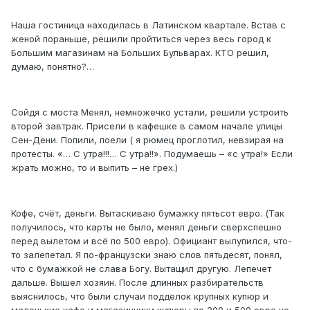
Наша гостиница находилась в Латинском квартале. Встав с
женой пораньше, решили пройтиться через весь город к
Большим магазинам на Больших Бульварах. КТО решил,
думаю, понятно?…
Сойдя с моста Менял, немножечко устали, решили устроить
второй завтрак. Присели в кафешке в самом начале улицы
Сен-Дени. Попили, поели ( я рюмец проглотил, невзирая на
протесты. «… С утра!!!… С утра!!». Подумаешь – «с утра!» Если
жрать можно, то и выпить – не грех.)
Кофе, счёт, деньги. Вытаскиваю бумажку пятьсот евро. (Так
получилось, что карты не было, менял деньги сверхспешно
перед вылетом и всё по 500 евро). Официант вылупился, что-
то залепетал. Я по-французски знаю слов пятьдесят, понял,
что с бумажкой не слава Богу. Вытащил другую. Лепечет
дальше. Вышел хозяин. После длинных разбирательств
выяснилось, что были случаи подделок крупных купюр и