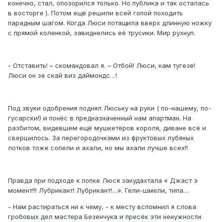
конечно, стал, опозорился только. Но публика и так осталась
в восторге ). Потом ещё решили всей гопой походить
парадным шагом. Когда Люси потащила вверх длинную ножку
с прямой коленкой, завиднелись её трусики. Мир рухнул.
- Отставить! – скомандовал я. – Отбой! Люси, кам тугезе!
Люси он зе скай виз даймондс…!
Под звуки одобрения поднял Люську на руки ( по-нашему, по-
гусарски!) и понёс в предназначенный нам апартман. На
разбитом, видевшем ещё мушкетёров короля, диване всё и
свершилось. За перегородочками из фруктовых лубяных
лотков тоже сопели и ахали, но мы ахали лучше всех!!
Правда при подходе к попке Люся закудахтала « Джаст э
момент!!! Лубрикант! Лубрикант!…». Гели-шмели, типа…
- Нам растираться ни к чему, - к месту вспомнил я слова
гробовых дел мастера Безенчука и пресёк эти ненужности.