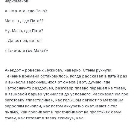
наркоманов:
« - Ма-а-а, где Па-а?
Ма-а-а , где Па-а??
Ну, Ма-а, где Па-а?
- Да вот он, вот он!
-Па-а-а, а где Ма-а?»
Анекдот – ровесник Лужкову, наверно. Стены рухнули.
Течение времени остановилось. Когда рассказал в пятый раз
и вынесли задохнувшихся от смеха ( вот, думаю, где
Петросяну-то раздолье!), разговор плавно перешёл на траву,
а языковой барьер утончился до условного. Рассказал им про
заготовку «пластилина», как голышом бегают по метровым
зарослям конопли, как потом аккуратно скатывают с тел
пыльцу, как пробивают и протрясывают на простынях саму
траву, как готовят в тазах «химку», как…