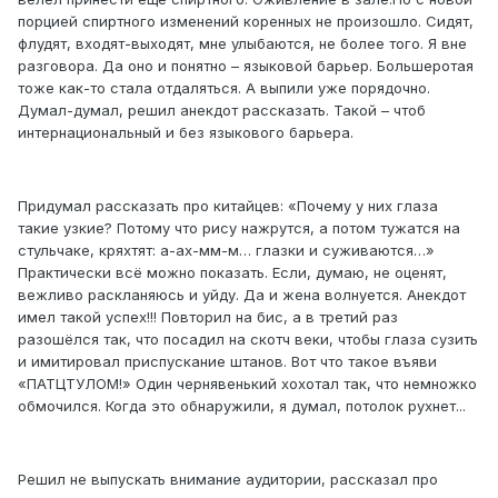
порцией спиртного изменений коренных не произошло. Сидят,
флудят, входят-выходят, мне улыбаются, не более того. Я вне
разговора. Да оно и понятно – языковой барьер. Большеротая
тоже как-то стала отдаляться. А выпили уже порядочно.
Думал-думал, решил анекдот рассказать. Такой – чтоб
интернациональный и без языкового барьера.
Придумал рассказать про китайцев: «Почему у них глаза
такие узкие? Потому что рису нажрутся, а потом тужатся на
стульчаке, кряхтят: а-ах-мм-м… глазки и суживаются…»
Практически всё можно показать. Если, думаю, не оценят,
вежливо раскланяюсь и уйду. Да и жена волнуется. Анекдот
имел такой успех!!! Повторил на бис, а в третий раз
разошёлся так, что посадил на скотч веки, чтобы глаза сузить
и имитировал приспускание штанов. Вот что такое въяви
«ПАТЦТУЛОМ!» Один чернявенький хохотал так, что немножко
обмочился. Когда это обнаружили, я думал, потолок рухнет...
Решил не выпускать внимание аудитории, рассказал про