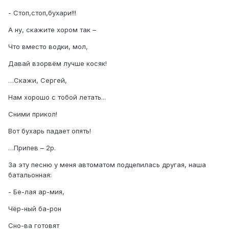
- Стоп,стоп,бухари!!!
А ну, скажите хором так –
Что вместо водки, мол,
Давай взорвём лучше косяк!
…Скажи, Сергей,
Нам хорошо с тобой летать...
Сними прикол!
Вот бухарь падает опять!
…Припев – 2р.
За эту песню у меня автоматом подцепилась другая, наша
батальонная:
- Бе-лая ар-мия,
Чёр-ный ба-рон
Сно-ва готовят