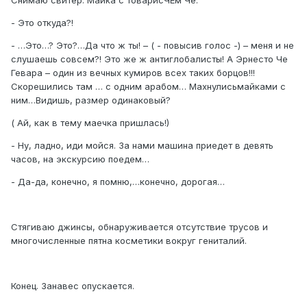
Снимаю свитер. Майка с товарисЧЕм Че.
- Это откуда?!
- …Это…? Это?…Да что ж ты! – ( - повысив голос -) – меня и не
слушаешь совсем?! Это же ж антиглобалисты! А Эрнесто Че
Гевара – один из вечных кумиров всех таких борцов!!!
Скорешились там … с одним арабом… Махнулисьмайками с
ним…Видишь, размер одинаковый?
( Ай, как в тему маечка пришлась!)
- Ну, ладно, иди мойся. За нами машина приедет в девять
часов, на экскурсию поедем…
- Да-да, конечно, я помню,…конечно, дорогая…
Стягиваю джинсы, обнаруживается отсутствие трусов и
многочисленные пятна косметики вокруг гениталий.
Конец. Занавес опускается.