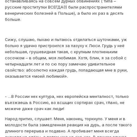
останавливаясь на совсем дурных обвинениях ( типа –
русские проститутки ВСЕГДА(!) были распространителями
венерических болезней в Польше), а было их раз в десять
больше.
Сижу, слушаю, пыхаю и пытаюсь отделаться шуточками, уж
больно я удачно пристроился за пазуху к Люси. Грудь у неё
небольшая, грушевидная такая, с крупным плотненьким
сосочком – в общем, моя любимая. Хотя, блин, я за собой с
четырнадцати лет и по сю пору замечаю удивительное
свойство: абсолютно каждая грудь, попадающая мне в руки,
оказывается «моей любимой».
- …В России нех култура, нех европейска менталност, только
въезжаешь в Россию, во всшщих сортирах срач, гАвно, не
можече даже срач как люди!
Народ притих, слушает. Меня, наконец, торкнуло. У меня и в
молодости была замедленная реакция на дурь, а после такого
длинного перерыва и подавно. А пробивает меня всегда