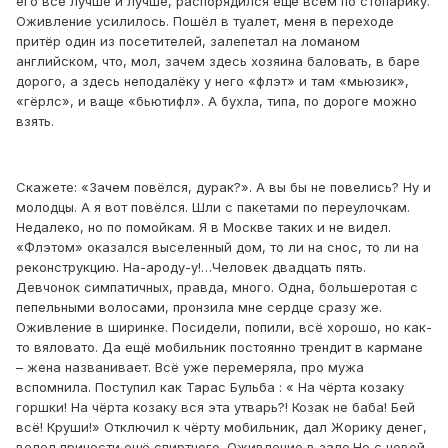
его всё лучше и лучше, распорядился ещё всем по стопарику.
Оживление усилилось. Пошёл в туалет, меня в переходе
притёр один из посетителей, залепетал на ломаном
английском, что, мол, зачем здесь хозяина баловать, в баре
дорого, а здесь неподалёку у него «флэт» и там «мьюзик»,
«гёрлс», и ваще «бьютифл». А бухла, типа, по дороге можно
взять.
Скажете: «Зачем повёлся, дурак?». А вы бы не повелись? Ну и
молодцы. А я вот повёлся. Шли с пакетами по переулочкам.
Недалеко, но по помойкам. Я в Москве таких и не видел.
«Флэтом» оказался выселенный дом, то ли на снос, то ли на
реконструкцию. На-ароду-у!…Человек двадцать пять.
Девчонок симпатичных, правда, много. Одна, большеротая с
пепельными волосами, пронзила мне сердце сразу же.
Оживление в ширинке. Посидели, попили, всё хорошо, но как-
то вяловато. Да ещё мобильник постоянно трендит в кармане
– жена названивает. Всё уже перемеряла, про мужа
вспомнила. Поступил как Тарас Бульба : « На чёрта козаку
горшки! На чёрта козаку вся эта утварь?! Козак не баба! Бей
всё! Круши!» Отключил к чёрту мобильник, дал Жорику денег,
велел принести ещё спиртного. Оживление в зале.Но с новой