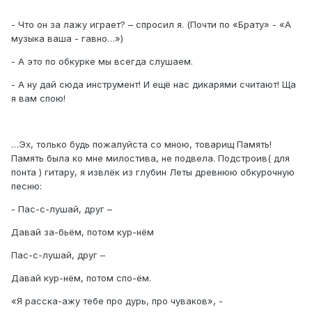
- Что он за лажу играет? – спросил я. (Почти по «Брату» - «А
музыка ваша - гавно…»)
- А это по обкурке мы всегда слушаем.
- А ну дай сюда инструмент! И ещё нас дикарями считают! Ща
я вам спою!
…Эх, только будь пожалуйста со мною, товарищ Память!
Память была ко мне милостива, не подвела. Подстроив( для
понта ) гитару, я извлёк из глубин Леты древнюю обкурочную
песню:
- Пас-с-лушай, друг –
Давай за-бьём, потом кур-нём
Пас-с-лушай, друг –
Давай кур-нём, потом спо-ём.
«Я расска-ажу тебе про дурь, про чуваков», -