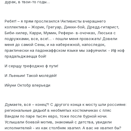
дурак, в твои-то годы…
Ребят! – я прям прослезился !Активисты вчерашнего
коллектива – Жорик, Грегуар, Дикки-бой, Дредд-гитарист,
Биби-хилер, Карри, Мумин, Рефери- в-очочках, Люська с
подружками, все, все!… - пошли меня провожать! Довели
меня до самой Сены, и на набережной, напоследок,
практически на падонкаффском языке мы зафуячили: - Иф ноф
прадальджаецца бой!
И серццу трефоджно ф пути!
И Льеньин! Такой молёдёй!
Ийуни Октобр вперьеди
Думаете, всё – конец?! С другого конца к мосту шли россияне:
региональные дядькИ в необмятых костюмчиках с пляс
Вандом по паре тысяч евро, тоже после бурной ночи.
Услышали боевой мотив, знакомый с детства, увидели
исполнителей - их как столбняк хватил. А вас не хватил бы?