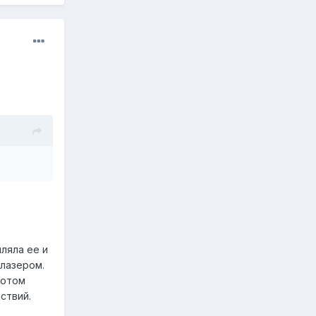
ляла ее и
 лазером.
потом
ствий.