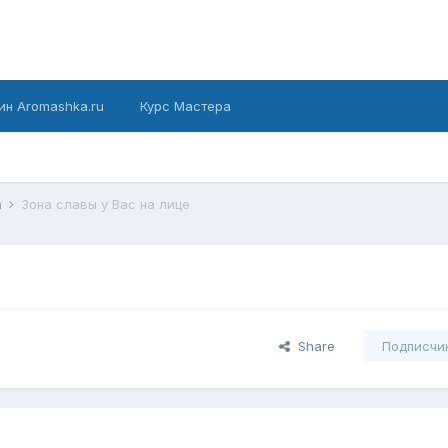
ин Aromashka.ru
Курс Мастера
а
Зона славы у Вас на лице
Share
Подписчи