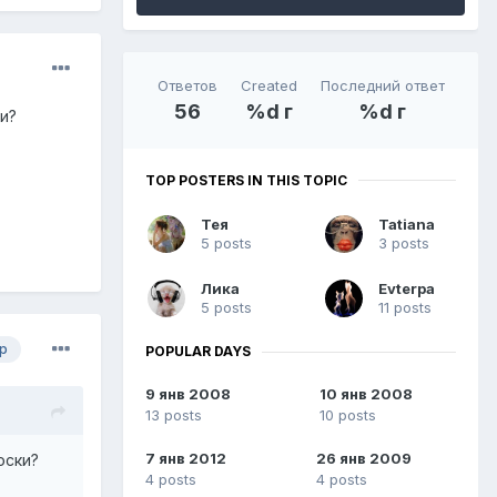
Ответов
Created
Последний ответ
56
%d г
%d г
и?
TOP POSTERS IN THIS TOPIC
Тея
Tatiana
5 posts
3 posts
Лика
Evterpa
5 posts
11 posts
р
POPULAR DAYS
9 янв 2008
10 янв 2008
13 posts
10 posts
7 янв 2012
26 янв 2009
оски?
4 posts
4 posts