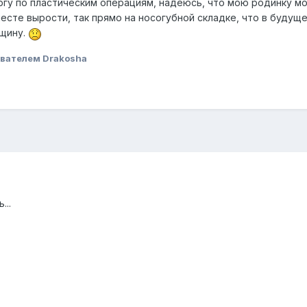
ргу по пластическим операциям, надеюсь, что мою родинку м
есте вырости, так прямо на носогубной складке, что в будущ
рщину.
вателем Drakosha
...