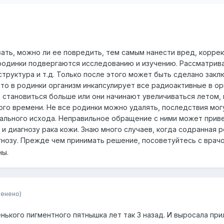
зать, можно ли ее повредить, тем самым нанести вред, корре
 родинки подвергаются исследованию и изучению. Рассматрив
структура и т.д. Только после этого может быть сделано закл
что в родинки организм инкапсулирует все радиоактивные в ор
т становиться больше или они начинают увеличиваться летом, 
ого времени. Не все родинки можно удалять, последствия мог
тального исхода. Неправильное обращение с ними может приве
 и диагнозу рака кожи. Знаю много случаев, когда содранная 
гнозу. Прежде чем принимать решение, посоветуйтесь с врач
ны.
енено)
нького пигментного пятнышка лет так 3 назад. И выросала при