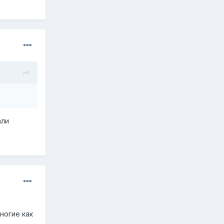
али
ногие как