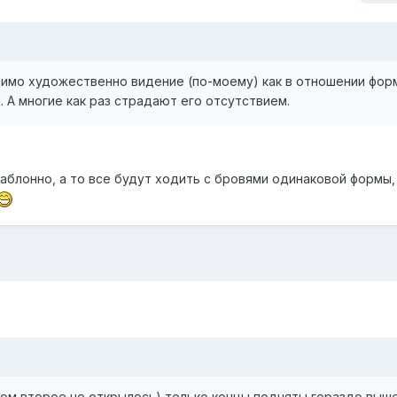
одимо художественно видение (по-моему) как в отношении фор
. А многие как раз страдают его отсутствием.
аблонно, а то все будут ходить с бровями одинаковой формы,
вом,второе не открылось),только концы подняты гораздо выше