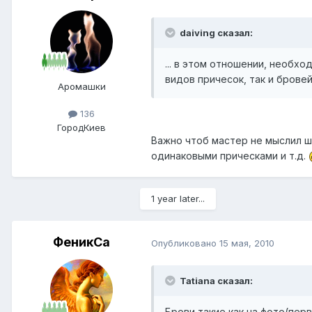
daiving сказал:
... в этом отношении, необх
видов причесок, так и бровей
Аромашки
136
Город
Киев
Важно чтоб мастер не мыслил ш
одинаковыми прическами и т.д.
1 year later...
ФеникСа
Опубликовано
15 мая, 2010
Tatiana сказал:
Брови такие как на фото(пер