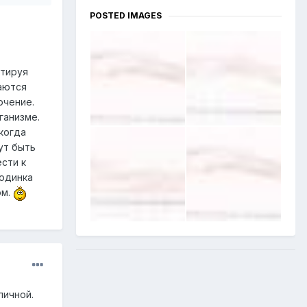
POSTED IMAGES
ктируя
аются
ючение.
ганизме.
когда
ут быть
сти к
родинка
ом.
личной.