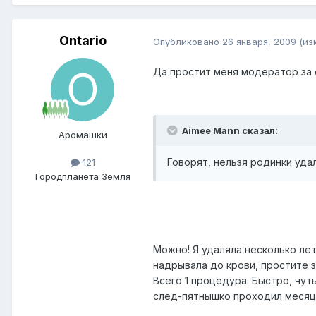
Ontario
Опубликовано
26 января, 2009
(из
Да простит меня модератор за
Aimee Mann сказал:
Аромашки
Говорят, нельзя родинки удаля
121
Город
планета Земля
Можно! Я удаляла несколько ле
надрывала до крови, простите 
Всего 1 процедура. Быстро, чут
след-пятнышко проходил месяца 