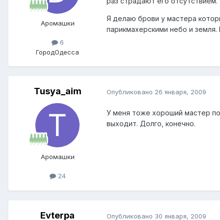
раз страдают его отсутствием.
Я делаю брови у мастера котор
Аромашки
парикмахерскими небо и земля. 
6
Город
Одесса
Tusya_aim
Опубликовано
26 января, 2009
У меня тоже хороший мастер по
выходит. Долго, конечно.
Аромашки
24
Evterpa
Опубликовано
30 января, 2009