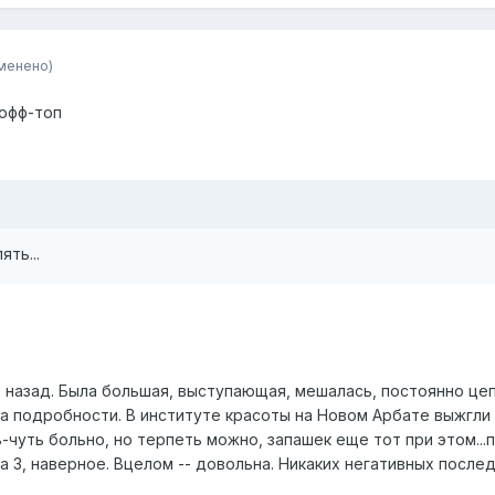
менено)
 офф-топ
ть...
т назад. Была большая, выступающая, мешалась, постоянно цеп
за подробности. В институте красоты на Новом Арбате выжгли
ь-чуть больно, но терпеть можно, запашек еще тот при этом...
3, наверное. Вцелом -- довольна. Никаких негативных послед