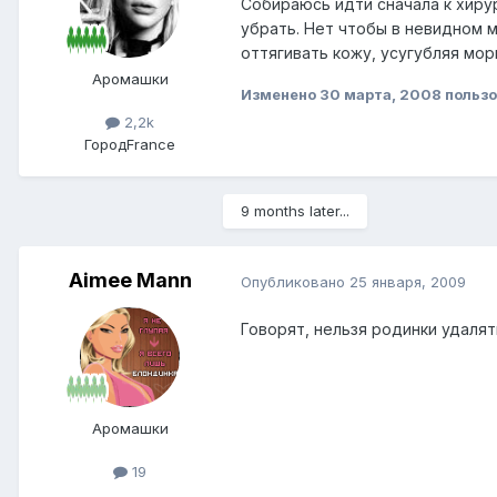
Собираюсь идти сначала к хиру
убрать. Нет чтобы в невидном м
оттягивать кожу, усугубляя мо
Аромашки
Изменено
30 марта, 2008
пользо
2,2k
Город
France
9 months later...
Aimee Mann
Опубликовано
25 января, 2009
Говорят, нельзя родинки удалять
Аромашки
19