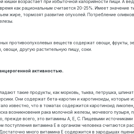
й кишки возрастает при избыточной калорийности пищи. А вед
 время как рациональным считается 20-25%. Имеет значение т
ьем жире, тормозят развитие опухолей. Потребление оливков
елезы.
ных противоопухолевых веществ содержат овощи, фрукты, зе
ы, овощи, другую растительную пищу, соки.
нцерогенной активностью.
дают такие продукты, как морковь, тыква, петрушка, шпинат, 
ерсики. Они содержат бета-каротин и каротиноиды, которые
тало известно, что в томатах содержится каротиноид ликопе
ска возникновения рака молочной железы, мочевого пузыря, 
 прежде всего, это витамины А, Е, С. Пищевыми источниками 
ом поступления витамина Е в организм человека считаются ра
Достаточно много витамина Е содержится в зародышах пшениц