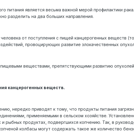
о питания является весьма важной мерой профилактики рака.
жно разделить на два больших направления.
 человека от поступления с пищей канцерогенных веществ (т
оздействий, провоцирующих развитие злокачественных опухол
пищевыми веществами, препятствующими развитию опухолей,
ния канцерогенных веществ.
ению, нередко приводят к тому, что продукты питания загр
единениями, применяемыми в сельском хозяйстве. Установле
 и рыбных продуктах, подвергшихся копчению. Так, в руковод
 г копченой колбасы могут содержать такое же количество бенз