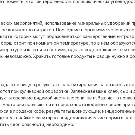
ует помнить, что канцерогенность полициклических углеводор
ских мероприятий, использование минеральных удобрений при
ное количество нитратов. Последние в организме человека п
льтате которых могут образовываться канцерогенные нитрозо
 борщ стоит при комнатной температуре, то в нём образуются
мпературе и казаться свежими, однако содержащиеся в них н
ы невозможно. Хранить готовые продукты и овощи нужно в хо
адают в пищу в результате паразитирования на различных пр
ются при кулинарной обработке. Заплесневевшие хлеб, сыр и
дукт и срезание видимой части плесени, не избавляет от опа
. Часто они появляются на поверхности кофейных зёрен при т
ихся в продаже кофе; результаты шокирующие; канцерогенные
 где жесточайшие санитарно-эпидемиологические нормы и надз
гать себя опасности, необходимо: