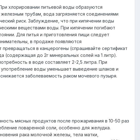
 При хлорировании питьевой воды образуются
о железным трубам, вода загрязняется соединениями
ческий риск. Заблуждение, что при кипячении воды
ческими веществами воды. При кипячении погибают
оянии. Для питья и приготовления пищи следует
внимательны, в продаже появляются
т превращаться в канцерогены (спрашивайте сертификат
а (содержащая до 2г минеральных солей на 1 литр).
требность в воде составляет 2-2,5 литра. При
ое употребление воды уменьшает выведение шлаков и
, снижается заболеваемость раком мочевого пузыря.
ность мясных продуктов после прожаривания в 10-50 раз
бление поваренной соли, особенно для желудка.
новения рака молочной железы, тела матки,