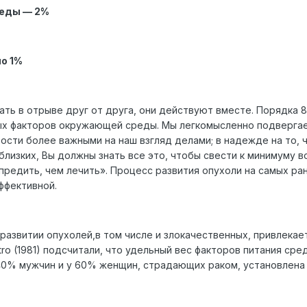
реды — 2%
о 1%
ать в отрыве друг от друга, они действуют вместе. Порядка 
х факторов окружающей среды. Мы легкомысленно подвергаем 
ятости более важными на наш взгляд делами; в надежде на то, 
близких, Вы должны знать все это, чтобы свести к минимуму в
предить, чем лечить». Процесс развития опухоли на самых ра
ффективной.
 развитии опухолей,в том числе и злокачественных, привлекае
Petro (1981) подсчитали, что удельный вес факторов питания с
 40% мужчин и у 60% женщин, страдающих раком, установлена 