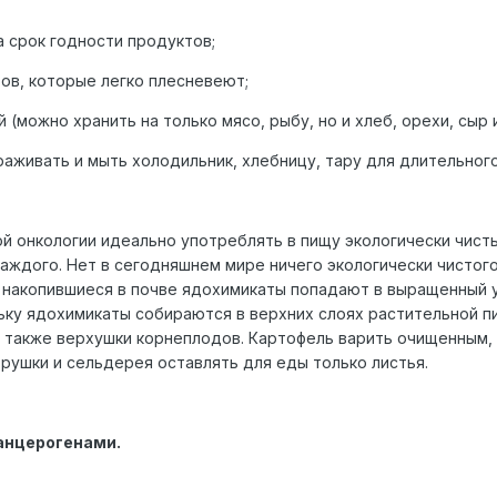
а срок годности продуктов;
тов, которые легко плесневеют;
(можно хранить на только мясо, рыбу, но и хлеб, орехи, сыр и 
раживать и мыть холодильник, хлебницу, тару для длительного
ой онкологии идеально употреблять в пищу экологически чист
ждого. Нет в сегодняшнем мире ничего экологически чистого
 накопившиеся в почве ядохимикаты попадают в выращенный 
ьку ядохимикаты собираются в верхних слоях растительной п
 также верхушки корнеплодов. Картофель варить очищенным, с
трушки и сельдерея оставлять для еды только листья.
анцерогенами.