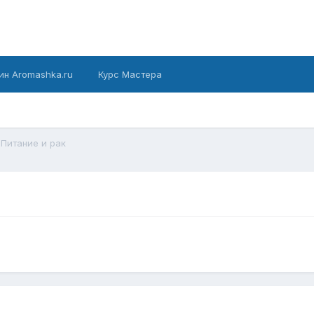
ин Aromashka.ru
Курс Мастера
Питание и рак