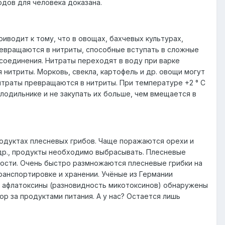
одов для человека доказана.
водит к тому, что в овощах, бахчевых культурах,
ревращаются в нитриты, способные вступать в сложные
соединения. Нитраты переходят в воду при варке
 нитриты. Морковь, свекла, картофель и др. овощи могут
итраты превращаются в нитриты. При температуре +2 ° С
лодильнике и не закупать их больше, чем вмещается в
одуктах плесневых грибов. Чаще поражаются орехи и
 др., продукты необходимо выбрасывать. Плесневые
сности. Очень быстро размножаются плесневые грибки на
ранспортировке и хранении. Учёные из Германии
 афлатоксины (разновидность микотоксинов) обнаружены
ор за продуктами питания. А у нас? Остается лишь