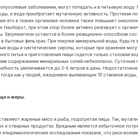
опухолевые заболевания, могут попадать и в питьевую воду.
ды, и вода приобретает мутагенную активность. Протекая п
ие его в тканях организма человека также повышает онкологи
 Наоборот, при этом хлор более активно реагирует с органи
. Загрязнители остаются в более реакционно-способном сост
в бытовых фильтрах. При покупке минеральной воды, будьте 
е воды и синтетические сиропы, которые при хранение могу
ого питья и приготовления пищи годится только столовая вод
ким содержанием минеральных солей небезопасно. Суточная по
требность увеличивается до 3-4 литров в день. Недостаточн
 тогда как у людей, ежедневно выпивающих 10 стаканов воды
щи и жиры.
авляют жареные мясо и рыба, подогретая пища. Так, мутаген
х и отварных продуктах. Вредным является избыточное потре
эпидемиологические исследования показали, что риск возник