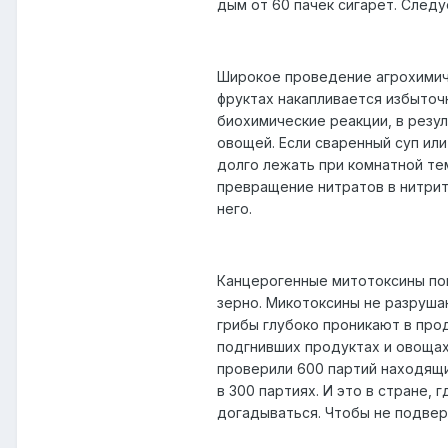
дым от 60 пачек сигарет. След
Широкое проведение агрохимиче
фруктах накапливается избыточ
биохимические реакции, в резу
овощей. Если сваренный суп или
долго лежать при комнатной те
превращение нитратов в нитрит
него.
Канцерогенные митотоксины поп
зерно. Микотоксины не разруша
грибы глубоко проникают в про
подгнивших продуктах и овощах
проверили 600 партий находящ
в 300 партиях. И это в стране,
догадываться. Чтобы не подвер