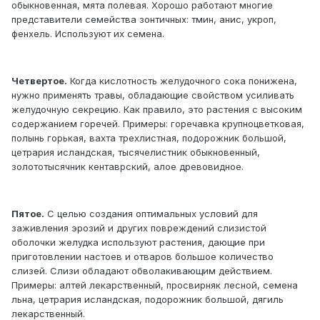
обыкновенная, мята полевая. Хорошо работают многие
представители семейства зонтичных: тмин, анис, укроп,
фенхель. Используют их семена.
Четвертое.
Когда кислотность желудочного сока понижена,
нужно применять травы, обладающие свойством усиливать
желудочную секрецию. Как правило, это растения с высоким
содержанием горечей. Примеры: горечавка крупноцветковая,
полынь горькая, вахта трехлистная, подорожник большой,
цетрария исландская, тысячелистник обыкновенный,
золототысячник кентаврский, алое древовидное.
Пятое.
С целью создания оптимальных условий для
заживления эрозий и других повреждений слизистой
оболочки желудка используют растения, дающие при
приготовлении настоев и отваров большое количество
слизей. Слизи обладают обволакивающим действием.
Примеры: алтей лекарственный, просвирняк лесной, семена
льна, цетрария исландская, подорожник большой, дягиль
лекарственный.