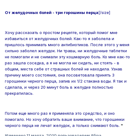
От желудочных болей - три горошины перца
[/size]
Хочу рассказать о простом рецепте, который помог мне
избавиться от желудочных болей. Как-то я заболела и
пришлось принимать много антибиотиков. После этого у меня
сильно заболел желудок. Ни травы, ни желудочные таблетки
не помогали и не снимали эту кошмарную боль. Ко мне как-то
раз зашла соседка, а я не могла ни сидеть, ни стоять - в
общем, места себе от страшных болей не находила. Узнав
причину моего состояния, она посоветовала принять 3
горошинки черного перца, запив их 1/2 стакана воды. Я так и
сделала, и через 20 минут боль в желудке полностью
прекратилась.
Потом еще много раз я применяла это средство, и оно
помогало. Но хочу обратить ваше внимание, что горошинки
черного перца не лечат желудок, а только снимают боль.
"
Изменено
11 марта, 2010
пользователем Afina