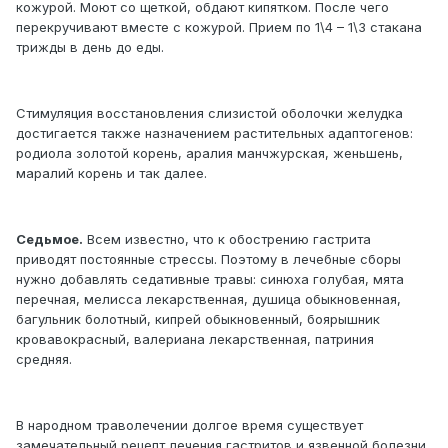
кожурой. Моют со щеткой, обдают кипятком. После чего
перекручивают вместе с кожурой. Прием по 1\4 – 1\3 стакана
трижды в день до еды.
Стимуляция восстановления слизистой оболочки желудка
достигается также назначением растительных адаптогенов:
родиола золотой корень, аралия манчжурская, женьшень,
маралий корень и так далее.
Седьмое.
Всем известно, что к обострению гастрита
приводят постоянные стрессы. Поэтому в лечебные сборы
нужно добавлять седативные травы: синюха голубая, мята
перечная, мелисса лекарственная, душица обыкновенная,
багульник болотный, кипрей обыкновенный, боярышник
кровавокрасный, валериана лекарственная, патриния
средняя.
В народном траволечении долгое время существует
замечательный рецепт лечения гастритов и язвенной болезни.