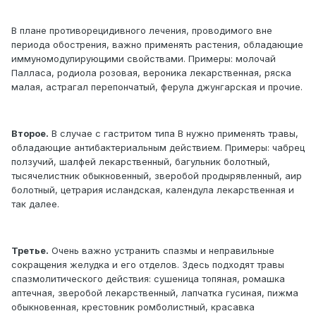
В плане противорецидивного лечения, проводимого вне
периода обострения, важно применять растения, обладающие
иммуномодулирующими свойствами. Примеры: молочай
Палласа, родиола розовая, вероника лекарственная, ряска
малая, астрагал перепончатый, ферула джунгарская и прочие.
Второе.
В случае с гастритом типа В нужно применять травы,
обладающие антибактериальным действием. Примеры: чабрец
ползучий, шалфей лекарственный, багульник болотный,
тысячелистник обыкновенный, зверобой продырявленный, аир
болотный, цетрария исландская, календула лекарственная и
так далее.
Третье.
Очень важно устранить спазмы и неправильные
сокращения желудка и его отделов. Здесь подходят травы
спазмолитического действия: сушеница топяная, ромашка
аптечная, зверобой лекарственный, лапчатка гусиная, пижма
обыкновенная, крестовник ромболистный, красавка