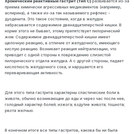
Хронический реактивный гастрит (тип С)
развивается из-за
приема химически агрессивных медикаментов (например,
аспирина), а также из-за так называемого рефлекс -
дуоденита. Это такое состояние, когда в желудок
забрасывается содержимое двенадцатиперстной кишки. В
норме этого не бывает, этому препятствует пилорический
жом. Содержимое двенадцатиперстной кишки имеет
щелочную реакцию, в отличие от желудочного, имеющего
кислую реакцию. Возникает реакция нейтрализации, что
приводит с одной стороны к повреждению слизистой
пилорического отдела желудка. А с другой стороны, падает
кислотность желудочного сока, и нарушается его
переваривающая активность.
Для этого типа гастрита характерны спастические боли в
животе, обычно возникающие до еды и через час после нее,
голодный характер болей; изжога; вздутие живота; тошнота;
рвота желчью.
В конечном итоге все типы гастритов, какова бы ни была