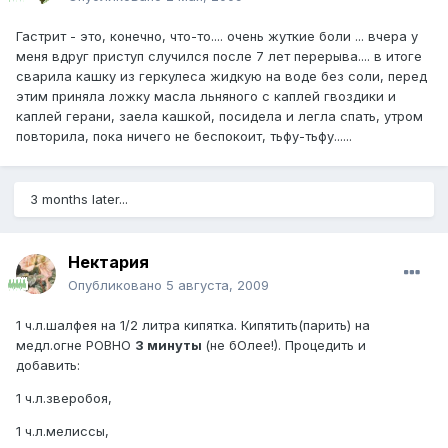
Гастрит - это, конечно, что-то.... очень жуткие боли ... вчера у
меня вдруг приступ случился после 7 лет перерыва.... в итоге
сварила кашку из геркулеса жидкую на воде без соли, перед
этим приняла ложку масла льняного с каплей гвоздики и
каплей герани, заела кашкой, посидела и легла спать, утром
повторила, пока ничего не беспокоит, тьфу-тьфу......
3 months later...
Нектария
Опубликовано
5 августа, 2009
1 ч.л.шалфея на 1/2 литра кипятка. Кипятить(парить) на
медл.огне РОВНО
3 минуты
(не бОлее!). Процедить и
добавить:
1 ч.л.зверобоя,
1 ч.л.мелиссы,