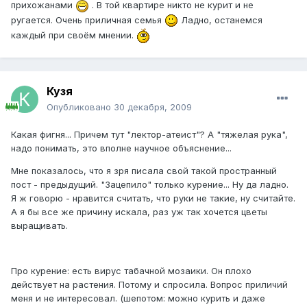
прихожанами
. В той квартире никто не курит и не
ругается. Очень приличная семья
Ладно, останемся
каждый при своём мнении.
Кузя
Опубликовано
30 декабря, 2009
Какая фигня... Причем тут "лектор-атеист"? А "тяжелая рука",
надо понимать, это вполне научное объяснение...
Мне показалось, что я зря писала свой такой пространный
пост - предыдущий. "Зацепило" только курение... Ну да ладно.
Я ж говорю - нравится считать, что руки не такие, ну считайте.
А я бы все же причину искала, раз уж так хочется цветы
выращивать.
Про курение: есть вирус табачной мозаики. Он плохо
действует на растения. Потому и спросила. Вопрос приличий
меня и не интересовал. (шепотом: можно курить и даже