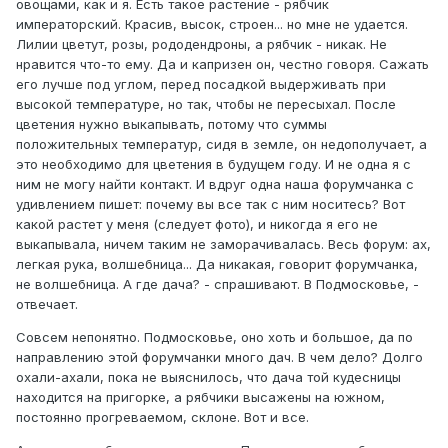
овощами, как и я. Есть такое растение - рябчик
императорский. Красив, высок, строен... но мне не удается.
Лилии цветут, розы, рододендроны, а рябчик - никак. Не
нравится что-то ему. Да и капризен он, честно говоря. Сажать
его лучше под углом, перед посадкой выдерживать при
высокой температуре, но так, чтобы не пересыхал. После
цветения нужно выкапывать, потому что суммы
положительных температур, сидя в земле, он недополучает, а
это необходимо для цветения в будущем году. И не одна я с
ним не могу найти контакт. И вдруг одна наша форумчанка с
удивлением пишет: почему вы все так с ним носитесь? Вот
какой растет у меня (следует фото), и никогда я его не
выкапывала, ничем таким не заморачивалась. Весь форум: ах,
легкая рука, волшебница... Да никакая, говорит форумчанка,
не волшебница. А где дача? - спрашивают. В Подмосковье, -
отвечает.
Совсем непонятно. Подмосковье, оно хоть и большое, да по
направлению этой форумчанки много дач. В чем дело? Долго
охали-ахали, пока не выяснилось, что дача той кудесницы
находится на пригорке, а рябчики высажены на южном,
постоянно прогреваемом, склоне. Вот и все.