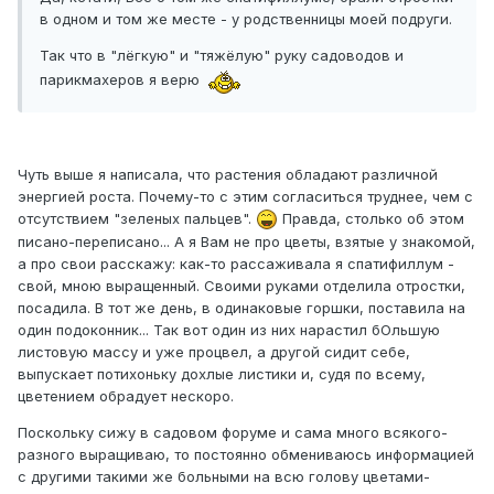
в одном и том же месте - у родственницы моей подруги.
Так что в "лёгкую" и "тяжёлую" руку садоводов и
парикмахеров я верю
Чуть выше я написала, что растения обладают различной
энергией роста. Почему-то с этим согласиться труднее, чем с
отсутствием "зеленых пальцев".
Правда, столько об этом
писано-переписано... А я Вам не про цветы, взятые у знакомой,
а про свои расскажу: как-то рассаживала я спатифиллум -
свой, мною выращенный. Своими руками отделила отростки,
посадила. В тот же день, в одинаковые горшки, поставила на
один подоконник... Так вот один из них нарастил бОльшую
листовую массу и уже процвел, а другой сидит себе,
выпускает потихоньку дохлые листики и, судя по всему,
цветением обрадует нескоро.
Поскольку сижу в садовом форуме и сама много всякого-
разного выращиваю, то постоянно обмениваюсь информацией
с другими такими же больными на всю голову цветами-