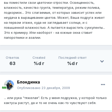
вы поместили свои цветочки-отростки. Освещенность,
влажность, качество грунта, температура, режим полива,
подкормок... Это слагаемые, от которых зависит успех или
неудача в выращивании цветов. Может, Ваша подруга живет
на первом этаже, куда не заглядывает солнце, и с
повышенной влажностью. А пытается вырастить суккуленты...
Это к примеру. Или наоборот - на южные окна ставит
папоротники и азалии.
Ответов
Created
Последний ответ
63
%d г
%d г
Блондинка
Опубликовано
23 декабря, 2009
... или рука "тяжелая". Есть у меня подружка, у которой только
кактусы растут, да и то не очень как-то чувствуют себя.