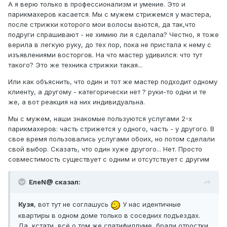
А я верю только в профессионализм и умение. Это и
парикмахеров касается. Мы с мужем стрижемся у мастера,
после стрижки которого мои волосы вьются, да так,что
подруги спрашивают - не химию ли я сделала? Честно, я тоже
верила в легкую руку, до тех пор, пока не пристала к нему с
изъявлениями восторгов. На что мастер удивился: что тут
такого? Это же техника стрижки такая...
Или как объяснить, что один и тот же мастер подходит одному
клиенту, а другому - категорически нет ? руки-то одни и те
же, а вот реакция на них индивидуальна.
Мы с мужем, наши знакомые пользуются услугами 2-х
парикмахеров: часть стрижется у одного, часть - у другого. В
свое время пользовались услугами обоих, но потом сделали
свой выбор. Сказать, что один хуже другого... Нет. Просто
совместимость существует с одним и отсутствует с другим
ЕлеN@ сказал:
Кузя
, вот тут не соглашусь
У нас идентичные
квартиры в одном доме только в соседних подъездах.
Да, кстати, всё о том же спатифиллуме, брали отростки