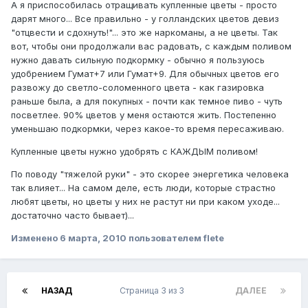
А я приспособилась отращивать купленные цветы - просто
дарят много... Все правильно - у голландских цветов девиз
"отцвести и сдохнуть!"... это же наркоманы, а не цветы. Так
вот, чтобы они продолжали вас радовать, с каждым поливом
нужно давать сильную подкормку - обычно я пользуюсь
удобрением Гумат+7 или Гумат+9. Для обычных цветов его
развожу до светло-соломенного цвета - как газировка
раньше была, а для покупных - почти как темное пиво - чуть
посветлее. 90% цветов у меня остаются жить. Постепенно
уменьшаю подкормки, через какое-то время пересаживаю.
Купленные цветы нужно удобрять с КАЖДЫМ поливом!
По поводу "тяжелой руки" - это скорее энергетика человека
так влияет... На самом деле, есть люди, которые страстно
любят цветы, но цветы у них не растут ни при каком уходе...
достаточно часто бывает)...
Изменено
6 марта, 2010
пользователем flete
НАЗАД
Страница 3 из 3
ДАЛЕЕ