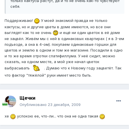
только кактусы растут, да и то не очень как-то чувствуют
себя.
Поддерживаю!
У моей знакомой правда не только
кактусы, но и другие цветы в доме имеются, но все они
выглядят как то не очень
и ещё ни один цветок в её доме
не зацвёл. Живём мы с ней в одинаковых квартирах ( я в 3-ем
подъезде, а она в 4-ом). покупаем одинаковые горшки для
цветов и землю в одном и том же магазине. Посадили в одно
и то же время отротки спатифиллума. У неё сидит, можно
сказать, на одном месте, а мой уже начал цветок
выбрасывать
. Думаю что к Новому году зацветёт. Так
что фактор "тяжёлой" руки имеет место быть.
Щечки
Опубликовано
23 декабря, 2009
хе
успокою ее, что-ли... что она не одна такая