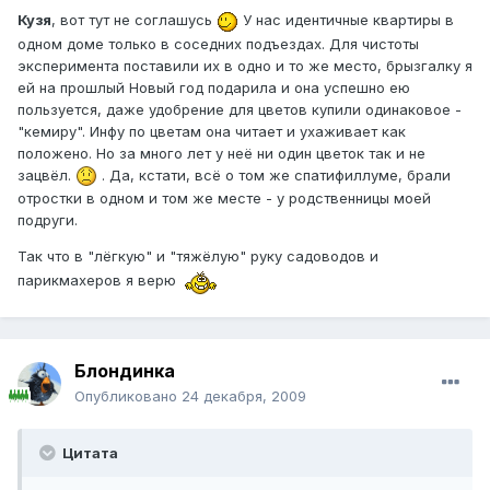
Кузя
, вот тут не соглашусь
У нас идентичные квартиры в
одном доме только в соседних подъездах. Для чистоты
эксперимента поставили их в одно и то же место, брызгалку я
ей на прошлый Новый год подарила и она успешно ею
пользуется, даже удобрение для цветов купили одинаковое -
"кемиру". Инфу по цветам она читает и ухаживает как
положено. Но за много лет у неё ни один цветок так и не
зацвёл.
. Да, кстати, всё о том же спатифиллуме, брали
отростки в одном и том же месте - у родственницы моей
подруги.
Так что в "лёгкую" и "тяжёлую" руку садоводов и
парикмахеров я верю
Блондинка
Опубликовано
24 декабря, 2009
Цитата