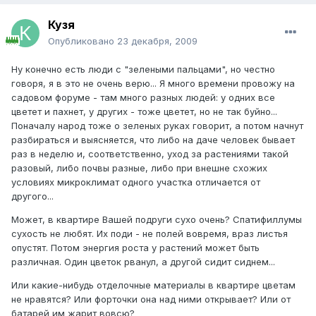
Кузя
Опубликовано
23 декабря, 2009
Ну конечно есть люди с "зелеными пальцами", но честно
говоря, я в это не очень верю... Я много времени провожу на
садовом форуме - там много разных людей: у одних все
цветет и пахнет, у других - тоже цветет, но не так буйно...
Поначалу народ тоже о зеленых руках говорит, а потом начнут
разбираться и выясняется, что либо на даче человек бывает
раз в неделю и, соответственно, уход за растениями такой
разовый, либо почвы разные, либо при внешне схожих
условиях микроклимат одного участка отличается от
другого...
Может, в квартире Вашей подруги сухо очень? Спатифиллумы
сухость не любят. Их поди - не полей вовремя, враз листья
опустят. Потом энергия роста у растений может быть
различная. Один цветок рванул, а другой сидит сиднем...
Или какие-нибудь отделочные материалы в квартире цветам
не нравятся? Или форточки она над ними открывает? Или от
батарей им жарит вовсю?