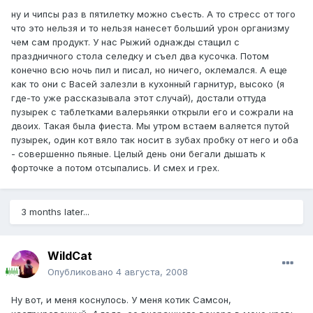
ну и чипсы раз в пятилетку можно съесть. А то стресс от того
что это нельзя и то нельзя нанесет больший урон организму
чем сам продукт. У нас Рыжий однажды стащил с
праздничного стола селедку и съел два кусочка. Потом
конечно всю ночь пил и писал, но ничего, оклемался. А еще
как то они с Васей залезли в кухонный гарнитур, высоко (я
где-то уже рассказывала этот случай), достали оттуда
пузырек с таблетками валерьянки открыли его и сожрали на
двоих. Такая была фиеста. Мы утром встаем валяется путой
пузырек, один кот вяло так носит в зубах пробку от него и оба
- совершенно пьяные. Целый день они бегали дышать к
форточке а потом отсыпались. И смех и грех.
3 months later...
WildCat
Опубликовано
4 августа, 2008
Ну вот, и меня коснулось. У меня котик Самсон,