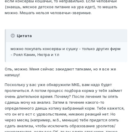
если консервы кошачьи, то неправильно. Если человечьи
(знаешь, мясное детское питание на ура идет), то мешать
можно. Мешать нельзя человечьи-звериные.
Цитата
можно покупать консервы и сушку - только других фирм
- Роял Канин, Нютра и т.п
Оль, можно. Меня сейчас закидают тапками, но я все же
напишу!
Поскольку у вас уже обнаружили МКБ, вам надо будет
пролечиться. А потом процесс подбора корма у тебя займет
очень длительное время. Почему? После лечения ты опять
сдаешь мочу на анализ. Затем в течение какого-то
определенного даешь котику выбранный корм. Тебе кажется,
что он его ест с удовольствием, никаких реакций нет. Но
через месяц (например, м.б., меньше) тебе придется опять
сдать анализы, чтобы исключить образование уролитов/
конкрементов. если все ОК, то вы едите этот корм, также