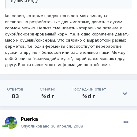
сушку и воду.
Консервы, которые продаются в зоо-магазинах, т.е.
специально разработанные для животных, давать с сухим
кормом можно. Нельзя смешивать натуральное питание и
сухой/консервированный корм, т.е. в одно кормление давать
мясо и сушняк/консервы. Это связано с выработкой разных
ферметов, т.е. одни ферменты способствуют переработке
сушки, а другие - белковой или растительной пищи. Между
собой они не "взаимодействуют", порой даже мешают друг
другу. В сети очень много информации по этой теме.
Ответов
Created
Последний ответ
83
%d г
%d г
Puerka
Опубликовано
30 апреля, 2008