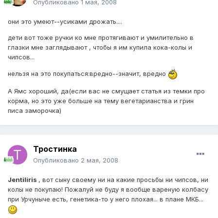
Опубликовано
1 мая, 2008
они это умеют--усиками дрожать....
дети вот тоже ручки ко мне протягивают и умилительно в
глазки мне заглядывают , чтобы я им купила кока-колы и
чипсов...
нельзя на это покупаться:вредно--значит, вредно
А Ямс хороший, да(если вас не смущает статья из темки про
корма, но это уже больше на тему вегетарианства и грин
писа заморочка)
Тростинка
Опубликовано
2 мая, 2008
Jentiliris
, вот сыну своему ни на какие просьбы ни чипсов, ни
колы не покупаю! Пожалуй не буду я вообще вареную колбасу
при Урчуныче есть, генетика-то у него плохая... в плане МКБ...