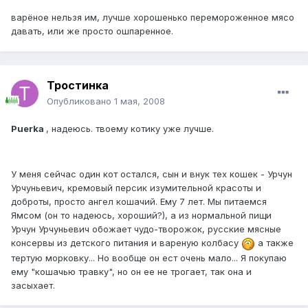
варёное нельзя им, лучше хорошенько перемороженное мясо
давать, или же просто ошпаренное.
Тростинка
Опубликовано
1 мая, 2008
Puerka
, надеюсь. твоему котику уже лучше.
У меня сейчас один кот остался, сын и внук тех кошек - Урчун
Урчуньевич, кремовый персик изумительной красоты и
доброты, просто ангел кошачий. Ему 7 лет. Мы питаемся
Ямсом (он то надеюсь, хороший?), а из нормальной пищи
Урчун Урчуньевич обожает чудо-творожок, русские мясные
консервы из детского питания и вареную колбасу
а также
тертую морковку... Но вообще он ест очень мало... Я покупаю
ему "кошачью травку", но он ее не трогает, так она и
засыхает.