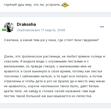
горячий душ ему, что ли, устроить
Drakosha
Опубликовано
17 марта, 2008
Сеелена, а какая тем-ра у окна, где стоят твои гардении?
Джен, это тропическое растенице, не любит прямое солнце и
сквозняк. Я видела виды с огромными листьями и с
маленькими, по правде говоря, с маленькими мне не
нравится. я своё выкинуло в своё время, потому как листья
токсичны ( зайчиками нельзя, а те едят всё попало, а потом
отрвленны и чтобы дети в рот не брали) да и место ему никак
не нравилось, короче чахленькое такое было, даёт белые
цветы типа ..не найду в голове своей название..там ещё
пестик такой большой аж высовывается из лепестка.