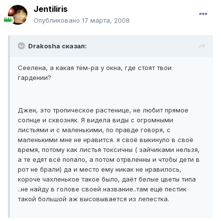
Jentiliris
Опубликовано
17 марта, 2008
Drakosha сказал:
Сеелена, а какая тем-ра у окна, где стоят твои
гардении?
Джен, это тропическое растенице, не любит прямое
солнце и сквозняк. Я видела виды с огромными
листьями и с маленькими, по правде говоря, с
маленькими мне не нравится. я своё выкинуло в своё
время, потому как листья токсичны ( зайчиками нельзя,
а те едят всё попало, а потом отрвленны и чтобы дети в
рот не брали) да и место ему никак не нравилось,
короче чахленькое такое было, даёт белые цветы типа
..не найду в голове своей название..там ещё пестик
такой большой аж высовывается из лепестка.