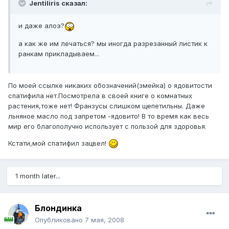
Jentiliris сказал:
и даже алоэ?
а как же им лечаться? мы иногда разрезанный листик к
ранкам прикладываем...
По моей ссылке никаких обозначений(змейка) о ядовитости
спатифила нет.Посмотрела в своей книге о комнатных
растения,тоже нет! Франзусы слишком щепетильны. Даже
льняное масло под запретом -ядовито! В то время как весь
мир его благополучно использует с пользой для здоровья.
Кстати,мой спатифил зацвел!
1 month later...
Блондинка
Опубликовано
7 мая, 2008