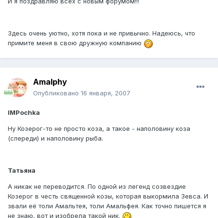
И я поздравляю всех с новым форумом!!!
Здесь очень уютно, хотя пока и не привычно. Надеюсь, что
примите меня в свою дружную компанию
Amalphy
Опубликовано
16 января, 2007
IMPochka
Ну Козерог-то не просто коза, а такое - наполовину коза
(спереди) и наполовину рыба.
Татьяна
А никак не переводится. По одной из легенд созвездие
Козерог в честь священной козы, которая выкормила Зевса. И
звали её толи Амальтея, толи Амальфея. Как точно пишется я
не знаю, вот и изобрела такой ник.