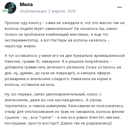
Мила
Опубликовано
2 апреля, 2016
Пропою оду кокосу - сама не ожидала я, что это масло так на
волосы подействует замечательно! Уж казалось бы, каких
только не пробовала комбинаций масляных, я еще тот
экспериментатор, а вот баттеры на волосы казалось -
чересчур жирно.
А тут оставалось у меня его на дне буквально аромашкинской
баночки, грамм 15, наверное. Я и решила попробовать -
добавила грамм пять аптечного ретинола (тоже осталось на
дне, ну, думаю, до кучи не повредит), и капнула эфирок
розмарина и апельсина сладкого. Намазала на корни и
волосы, оставила на ночь.
Ну, во-первых, запах умопомрачительный, кокос с
апельсином, даже во сне наслаждалась.. А утром,
торопилась, и смыла шампунем, бальзамом не пользовалась,
отвар для ополаскивания из трав не заварила, волосы феном
сушила - ну , все "грехи" - а они все равно блестят, мягкие,
послушные, просто восторг!! Давно так не радовалась))