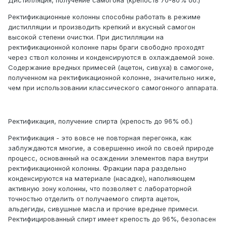
Дистилляция, получение самогона (крепость 70-80% об.)
Ректификационные колонны способны работать в режиме
дистилляции и производить крепкий и вкусный самогон
высокой степени очистки. При дистилляции на
ректификационной колонне пары браги свободно проходят
через ствол колонны и конденсируются в охлаждаемой зоне.
Содержание вредных примесей (ацетон, сивуха) в самогоне,
полученном на ректификационной колонне, значительно ниже,
чем при использовании классического самогонного аппарата.
Ректификация, получение спирта (крепость до 96% об.)
Ректификация - это вовсе не повторная перегонка, как
заблуждаются многие, а совершенно иной по своей природе
процесс, основанный на осаждении элементов пара внутри
ректификационной колонны. Фракции пара раздельно
конденсируются на материале (насадке), наполняющем
активную зону колонны, что позволяет с лабораторной
точностью отделить от получаемого спирта ацетон,
альдегиды, сивушные масла и прочие вредные примеси.
Ректифицированный спирт имеет крепость до 96%, безопасен