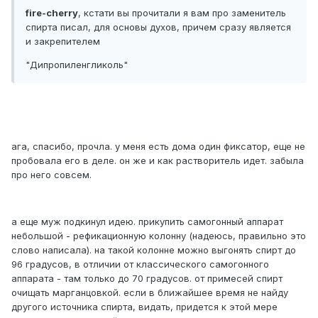
fire-cherry
, кстати вы прочитали я вам про заменитель
спирта писал, для основы духов, причем сразу является
и закрепителем
"Дипропиленгликоль"
ага, спасибо, прочла. у меня есть дома один фиксатор, еще не
пробовала его в деле. он же и как растворитель идет. забыла
про него совсем.
а еще муж подкинул идею. прикупить самогонный аппарат
небольшой - рефикационную колонну (надеюсь, правильно это
слово написала). на такой колонне можно выгонять спирт до
96 градусов, в отличии от классического самогонного
аппарата - там только до 70 градусов. от примесей спирт
очищать марганцовкой. если в ближайшее время не найду
другого источника спирта, видать, придется к этой мере