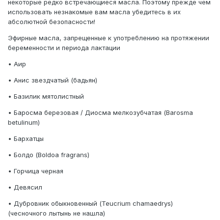
некоторые редко встречающиеся масла. Поэтому прежде чем
использовать незнакомые вам масла убедитесь в их
абсолютной безопасности!
Эфирные масла, запрещенные к употреблению на протяжении
беременности и периода лактации
• Аир
• Анис звездчатый (бадьян)
• Базилик мятолистный
• Баросма березовая / Диосма мелкозубчатая (Barosma
betulinum)
• Бархатцы
• Болдо (Boldoa fragrans)
• Горчица черная
• Девясил
• Дубровник обыкновенный (Teucrium chamaedrys)
(чесночного лытынь не нашла)