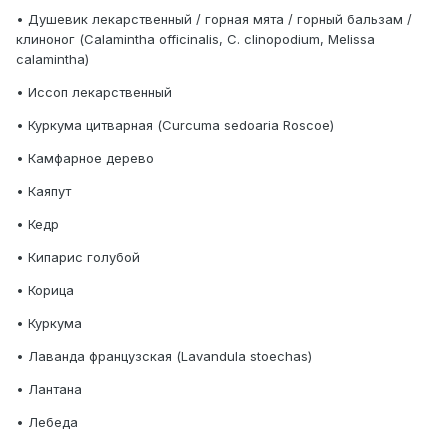
• Душевик лекарственный / горная мята / горный бальзам /
клиноног (Calamintha officinalis, С. clinopodium, Melissa
calamintha)
• Иссоп лекарственный
• Куркума цитварная (Curcuma sedoaria Roscoe)
• Камфарное дерево
• Каяпут
• Кедр
• Кипарис голубой
• Корица
• Куркума
• Лаванда французская (Lavandula stoechas)
• Лантана
• Лебеда