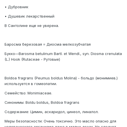
• Дубровник
• Душевик лекарственный
В Сантолине еще не уверена.
Баросма березовая = Диосма мелкозубчатая
Букко—Barosma betulinum Bartl. et Wendl., syn. Diosma crenulata
(L.) Hook (Rutaceae - Рутовые)
Boldoa fragrans (Peumus boldus Molina) - больдо (монимиев.)
используется в гомеопатии.
Семейство: Monimiaceae.
Синонимы: Boldu boldus, Boldoa fragrans
Содержание: Цимин, аскаридол, цинеол, линалол.
Меры безопасности: Очень токсично. Это масло опасно для
человеческого организма даже в малых дозах. Не следует