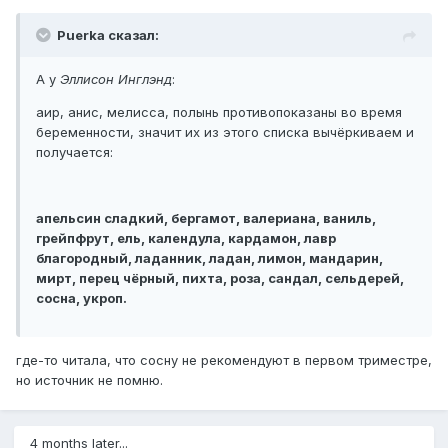
Puerka сказал:
А у
Эллисон Инглэнд
:
аир, анис, мелисса, полынь противопоказаны во время
беременности, значит их из этого списка вычёркиваем и
получается:
апельсин сладкий, бергамот, валериана, ваниль,
грейпфрут, ель, календула, кардамон, лавр
благородный, ладанник, ладан, лимон, мандарин,
мирт, перец чёрный, пихта, роза, сандал, сельдерей,
сосна, укроп.
где-то читала, что сосну не рекомендуют в первом триместре,
но источник не помню.
4 months later...