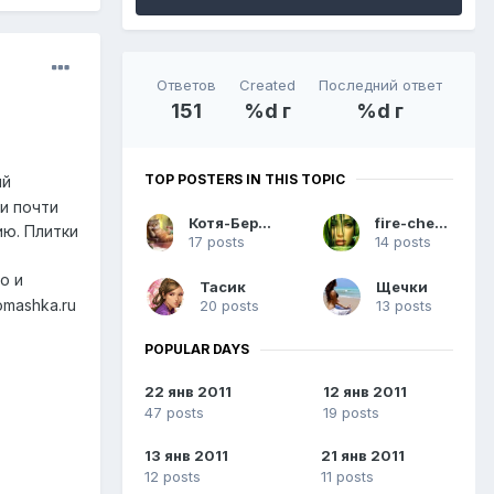
Ответов
Created
Последний ответ
151
%d г
%d г
TOP POSTERS IN THIS TOPIC
ый
и почти
Котя-Бергамотя
fire-cherry
ию. Плитки
17 posts
14 posts
го и
Тасик
Щечки
omashka.ru
20 posts
13 posts
POPULAR DAYS
22 янв 2011
12 янв 2011
47 posts
19 posts
13 янв 2011
21 янв 2011
12 posts
11 posts