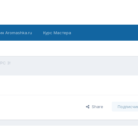
ин Aromashka.ru
Курс Мастера
РС 3!
Share
Подписчи