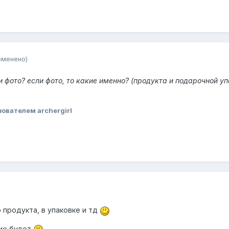
зменено)
и фото? если фото, то какие именно? (продукта и подарочной у
ователем archergirl
о продукта, в упаковке и тд
ние будет