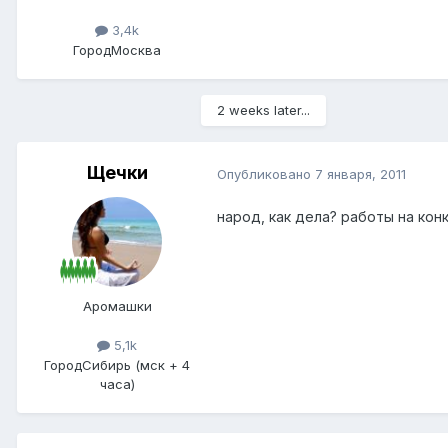
3,4k
Город
Москва
2 weeks later...
Щечки
Опубликовано
7 января, 2011
народ, как дела? работы на кон
Аромашки
5,1k
Город
Сибирь (мск + 4
часа)