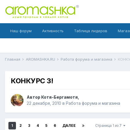
Наш форум
Активность
Таблица лидеров
Магаз
Главная
AROMASHKA.RU
Работа форума и магазина
КОНКУ
КОНКУРС 3!
Автор
Котя-Бергамотя
,
22 декабря, 2010
в
Работа форума и магазина
1
2
3
4
5
6
ДАЛЕЕ
Страница 1 из 7