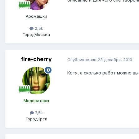
Аромашки
2,5k
Город
Москва
fire-cherry
Опубликовано
23 декабря, 2010
Котя, а сколько работ можно в
Модераторы
7,5k
Город
Крск