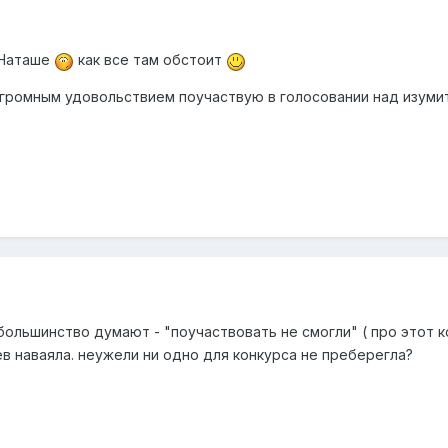
и Наташе
как все там обстоит
 огромным удовольствием поучаствую в голосовании над изум
большинство думают - "поучаствовать не смогли" ( про этот к
ев наваяла. неужели ни одно для конкурса не преберегла?