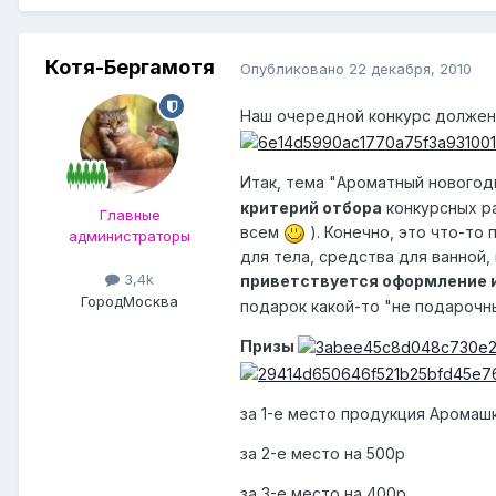
Котя-Бергамотя
Опубликовано
22 декабря, 2010
Наш очередной конкурс должен
Итак, тема "Ароматный нового
критерий отбора
конкурсных ра
Главные
всем
). Конечно, это что-то
администраторы
для тела, средства для ванной,
3,4k
приветствуется оформление и
Город
Москва
подарок какой-то "не подароч
Призы
за 1-е место продукция Аромашк
за 2-е место на 500р
за 3-е место на 400р