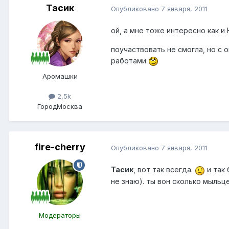
Тасик
Опубликовано
7 января, 2011
ой, а мне тоже интересно как 
поучаствовать не смогла, но с
работами
Аромашки
2,5k
Город
Москва
fire-cherry
Опубликовано
7 января, 2011
Тасик
, вот так всегда.
и так 
не знаю). ты вон сколько мыльц
Модераторы