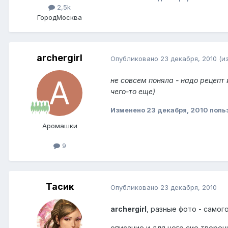
2,5k
Город
Москва
archergirl
Опубликовано
23 декабря, 2010
(и
не совсем поняла - надо рецепт 
чего-то еще)
Изменено
23 декабря, 2010
польз
Аромашки
9
Тасик
Опубликовано
23 декабря, 2010
archergirl
, разные фото - самог
описание и для чего сие творе