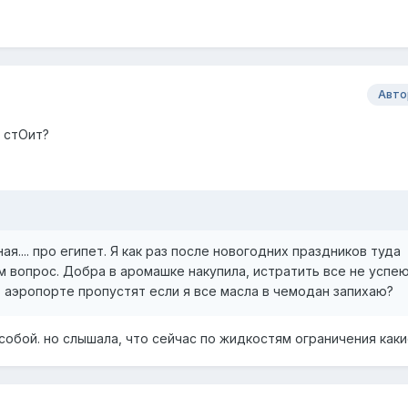
Авто
т стОит?
ая.... про египет. Я как раз после новогодних праздников туда
м вопрос. Добра в аромашке накупила, истратить все не успею
 аэропорте пропустят если я все масла в чемодан запихаю?
 собой. но слышала, что сейчас по жидкостям ограничения каки