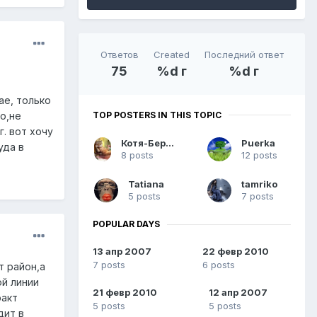
Ответов
Created
Последний ответ
75
%d г
%d г
ае, только
о,не
TOP POSTERS IN THIS TOPIC
. вот хочу
Котя-Бергамотя
Puerka
уда в
8 posts
12 posts
Tatiana
tamriko
5 posts
7 posts
POPULAR DAYS
13 апр 2007
22 февр 2010
7 posts
6 posts
т район,а
ой линии
21 февр 2010
12 апр 2007
ракт
5 posts
5 posts
дит в