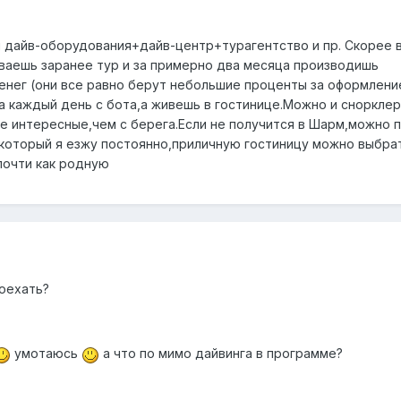
н дайв-оборудования+дайв-центр+турагентство и пр. Скорее в
ваешь заранее тур и за примерно два месяца производишь
нег (они все равно берут небольшие проценты за оформлени
ка каждый день с бота,а живешь в гостинице.Можно и снорклер
е интересные,чем с берега.Если не получится в Шарм,можно п
 который я езжу постоянно,приличную гостиницу можно выбрат
почти как родную
поехать?
умотаюсь
а что по мимо дайвинга в программе?