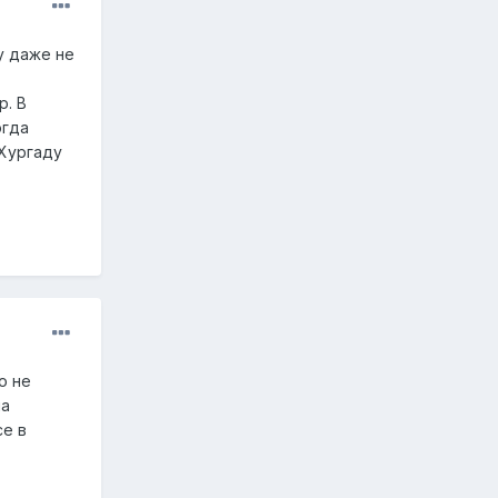
у даже не
р. В
огда
 Хургаду
о не
на
се в