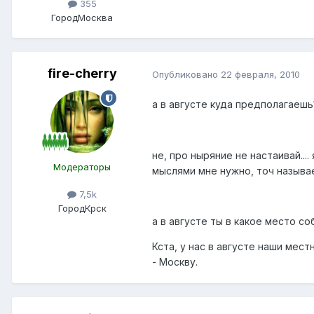
355
Город
Москва
fire-cherry
Опубликовано
22 февраля, 2010
а в августе куда предполагаеш
не, про ныряние не настаивай....
Модераторы
мыслями мне нужно, точ называ
7,5k
Город
Крск
а в августе ты в какое место с
Кста, у нас в августе наши мес
- Москву.