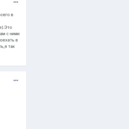
сего в
е).Это
ам с ними
оехать в
ь,я так