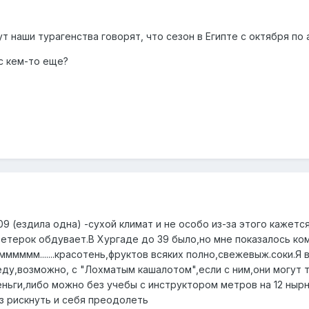
ут наши турагенства говорят, что сезон в Египте с октября по
с кем-то еще?
009 (ездила одна) -сухой климат и не особо из-за этого кажетс
ветерок обдувает.В Хургаде до 39 было,но мне показалось ко
.ммммммм.......красотень,фруктов всяких полно,свежевыж.соки.Я 
еду,возможно, с "Лохматым кашалотом",если с ним,они могут 
еньги,либо можно без учебы с инструктором метров на 12 ныр
з рискнуть и себя преодолеть