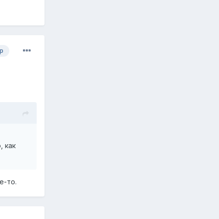
р
, как
е-то.