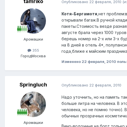
tamriko
Опубликовано
22 февраля, 2010
(и
Котя-Бергамотя
,нет проблем:
открывали багаж.В ручной клад
пакеты.Стоимость везде разная,
августе брала через 1000 туров 
берешь номер на 2-х или 3-х б
Аромашки
на 8 дней в отель 4*, полупанси
355
года,ближе к майским праздник
Город
Москва
Изменено
22 февраля, 2010
поль
Springluch
Опубликовано
22 февраля, 2010
Надо уточнить, но на память так
больше литра на человека. В эт
человека, но не помню точно). 
обычных прозрачных косметичках
Аромашки
Вино-водочные на борт только 