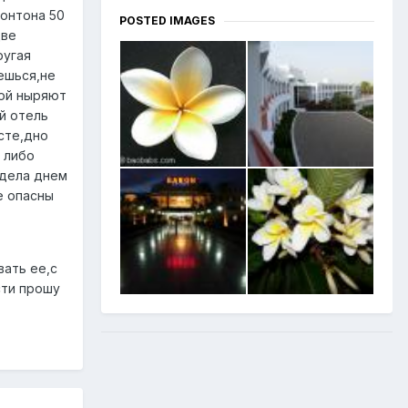
понтона 50
POSTED IMAGES
две
ругая
ешься,не
рой ныряют
й отель
сте,дно
 либо
идела днем
е опасны
вать ее,с
сти прошу