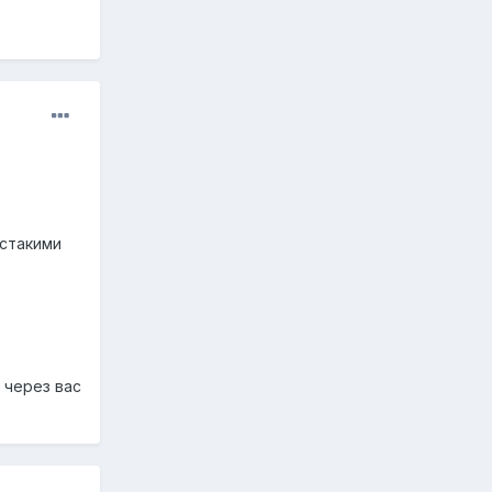
 стакими
 через вас