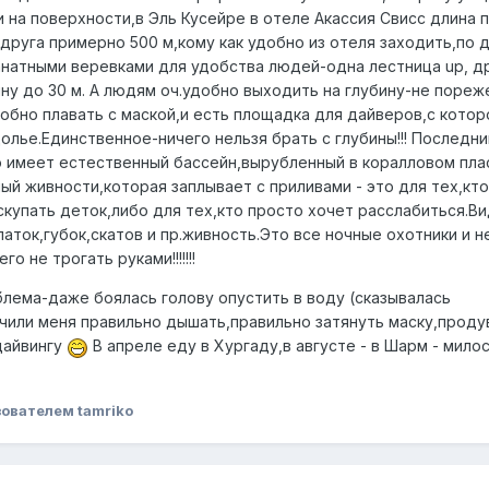
и на поверхности,в Эль Кусейре в отеле Акассия Свисс длина 
 друга примерно 500 м,кому как удобно из отеля заходить,по 
натными веревками для удобства людей-одна лестница up, д
ину до 30 м. А людям оч.удобно выходить на глубину-не пореж
добно плавать с маской,и есть площадка для дайверов,с кото
олье.Единственное-ничего нельзя брать с глубины!!! Последни
то имеет естественный бассейн,вырубленный в коралловом пла
ый живности,которая заплывает с приливами - это для тех,кто
скупать деток,либо для тех,кто просто хочет расслабиться.В
аток,губок,скатов и пр.живность.Это все ночные охотники и н
 не трогать руками!!!!!!!
блема-даже боялась голову опустить в воду (сказывалась
чили меня правильно дышать,правильно затянуть маску,проду
дайвингу
В апреле еду в Хургаду,в августе - в Шарм - мило
ователем tamriko