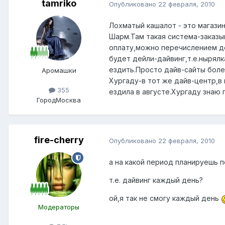
tamriko
Опубликовано
22 февраля, 2010
Лохматый кашалот - это магази
Шарм.Там такая система-заказы
оплату,можно перечислением де
будет дейли-дайвинг,т.е.нырял
ездить.Просто дайв-сайты боле
Аромашки
Хургаду-в тот же дайв-центр,в
355
ездила в августе.Хургаду знаю 
Город
Москва
fire-cherry
Опубликовано
22 февраля, 2010
а на какой период планируешь 
т.е. дайвинг каждый день?
ой,я так не смогу каждый день
Модераторы