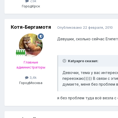
7,5k
Город
Крск
Котя-Бергамотя
Опубликовано
22 февраля, 2010
Девушки, сколько сейчас Египе
Katyapro сказал:
Главные
администраторы
Девочки, тема у вас интересн
3,4k
переезжаю))))) В связи с эти
Город
Москва
думаете, меня без проблем в
я без проблем туда всё везла с