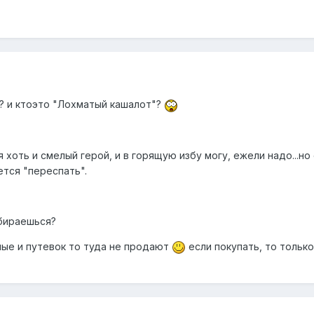
ь? и ктоэто "Лохматый кашалот"?
 я хоть и смелый герой, и в горящую избу могу, ежели надо...но
ется "переспать".
обираешься?
тные и путевок то туда не продают
если покупать, то только