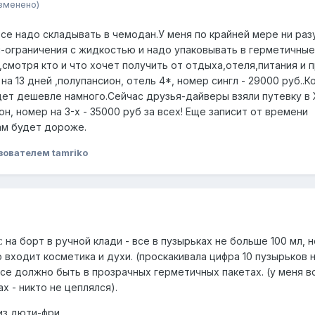
зменено)
все надо складывать в чемодан.У меня по крайней мере ни раз
и-ограничения с жидкостью и надо упаковывать в герметичные
смотря кто и что хочет получить от отдыха,отеля,питания и п
на 13 дней ,полупансион, отель 4*, номер сингл - 29000 руб..К
удет дешевле намного.Сейчас друзья-дайверы взяли путевку в
он, номер на 3-х - 35000 руб за всех! Еще записит от времени
ам будет дороже.
зователем tamriko
: на борт в ручной клади - все в пузырьках не больше 100 мл, н
о входит косметика и духи. (проскакивала цифра 10 пузырьков 
Все должно быть в прозрачных герметичных пакетах. (у меня в
 - никто не цеплялся).
из дюти-фри.