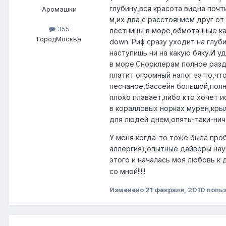
глубину,вся красота видна почт
Аромашки
м,их два с расстоянием друг от
355
лестницы в море,обмотанные ка
Город
Москва
down. Риф сразу уходит на глуб
наступишь ни на какую бяку.И у
в море.Снорклерам полное разд
платит огромный налог за то,ч
песчаное,бассейн большой,полн
плохо плавает,либо кто хочет и
в коралловых норках мурен,крыл
для людей днем,опять-таки-ничего
У меня когда-то тоже была про
аллергия),опытные дайверы нау
этого и началась моя любовь к 
со мной!!!!!
Изменено
21 февраля, 2010
польз