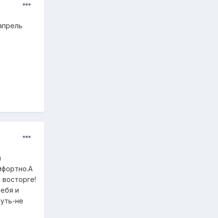
 апрель
я
мфортно.А
в восторге!
тебя и
нуть-не