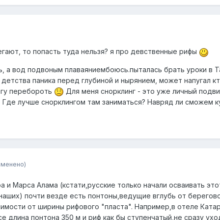
регают, то попасть туда нельзя? я про девственные рифы
ь, а вод подвоным плаваяниембоюсь.пыталась брать уроки в Т
с детства паника перед глубиной и нырянием, может напугал кт
могу перебороть
Для меня снорклинг - это уже личный подвиг
. Где лучше снорклингом там заниматься? Навряд ли сможем к
зменено)
ра и Марса Алама (кстати,русские только начали осваивать это
 наших) почти везде есть понтоны,ведущие вглубь от берегов
висимости от ширины рифового "пласта". Например,в отеле Ката
се длина понтона 350 м и риф как бы ступенчатый,не сразу ухо