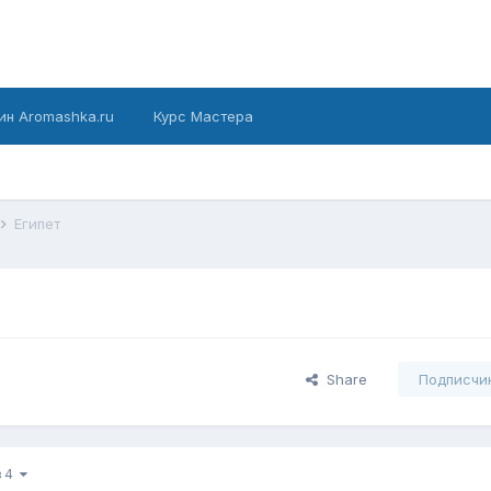
ин Aromashka.ru
Курс Мастера
Египет
Share
Подписчи
з 4