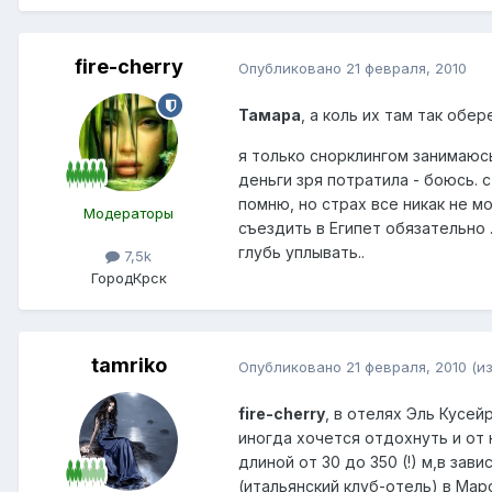
fire-cherry
Опубликовано
21 февраля, 2010
Тамара
, а коль их там так обе
я только снорклингом занимаюс
деньги зря потратила - боюсь. 
помню, но страх все никак не 
Модераторы
съездить в Египет обязательно 
глубь уплывать..
7,5k
Город
Крск
tamriko
Опубликовано
21 февраля, 2010
(и
fire-cherry
, в отелях Эль Кусей
иногда хочется отдохнуть и от
длиной от 30 до 350 (!) м,в за
(итальянский клуб-отель) в Мар