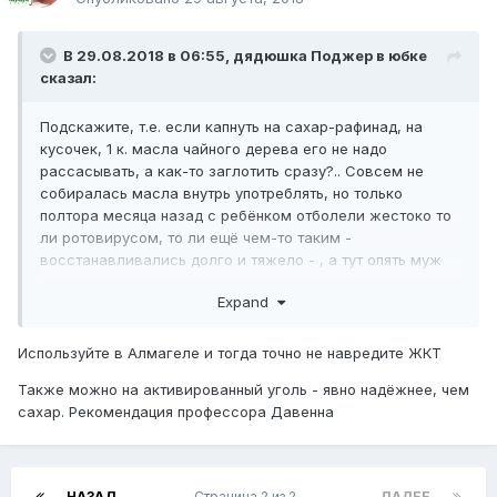
В 29.08.2018 в 06:55,
дядюшка Поджер в юбке
сказал:
Подскажите, т.е. если капнуть на сахар-рафинад, на
кусочек, 1 к. масла чайного дерева его не надо
рассасывать, а как-то заглотить сразу?.. Совсем не
собиралась масла внутрь употреблять, но только
полтора месяца назад с ребёнком отболели жестоко то
ли ротовирусом, то ли ещё чем-то таким -
восстанавливались долго и тяжело - , а тут опять муж
желудочным чем-то заболел... Ребёнку побоюсь,
Expand
конечно, давать. Думаю на себе попробовать... или как
раз на муже.
Используйте в Алмагеле и тогда точно не навредите ЖКТ
Или лучше всё-таки хлебный мякиш? При проблемах с
желудком сметанку как-то вряд ли удачная идея.
Также можно на активированный уголь - явно надёжнее, чем
сахар. Рекомендация профессора Давенна
1 капля не обожжёт желудок, надеюсь.
НАЗАД
Страница 2 из 2
ДАЛЕЕ