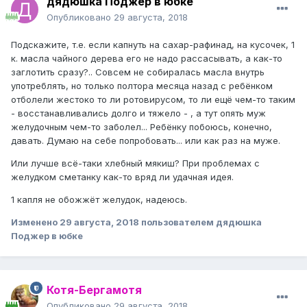
дядюшка Поджер в юбке
Опубликовано
29 августа, 2018
Подскажите, т.е. если капнуть на сахар-рафинад, на кусочек, 1
к. масла чайного дерева его не надо рассасывать, а как-то
заглотить сразу?.. Совсем не собиралась масла внутрь
употреблять, но только полтора месяца назад с ребёнком
отболели жестоко то ли ротовирусом, то ли ещё чем-то таким
- восстанавливались долго и тяжело - , а тут опять муж
желудочным чем-то заболел... Ребёнку побоюсь, конечно,
давать. Думаю на себе попробовать... или как раз на муже.
Или лучше всё-таки хлебный мякиш? При проблемах с
желудком сметанку как-то вряд ли удачная идея.
1 капля не обожжёт желудок, надеюсь.
Изменено
29 августа, 2018
пользователем дядюшка
Поджер в юбке
Котя-Бергамотя
Опубликовано
29 августа, 2018