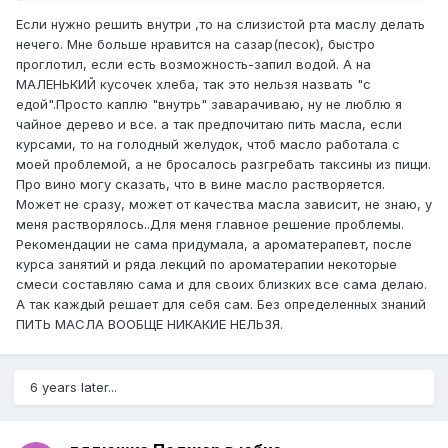
Если нужно решить внутри ,то на слизистой рта маслу делать
нечего. Мне больше нравится на сазар(песок), быстро
проглотил, если есть возможность-запил водой. А на
МАЛЕНЬКИЙ кусочек хлеба, так это нельзя назвать "с
едой".Просто каплю "внутрь" заварачиваю, ну не люблю я
чайное дерево и все. а так предпочитаю пить масла, если
курсами, то на голодный желудок, чтоб масло работала с
моей проблемой, а не бросалось разгребать таксины из пищи.
Про вино могу сказать, что в вине масло растворяется.
Может не сразу, может от качества масла зависит, не знаю, у
меня растворялось..Для меня главное решение проблемы.
Рекомендации не сама придумала, а ароматерапевт, после
курса занятий и ряда лекций по ароматерапии некоторые
смеси составляю сама и для своих близких все сама делаю.
А так каждый решает для себя сам. Без определенных знаний
ПИТЬ МАСЛА ВООБЩЕ НИКАКИЕ НЕЛЬЗЯ.
6 years later...