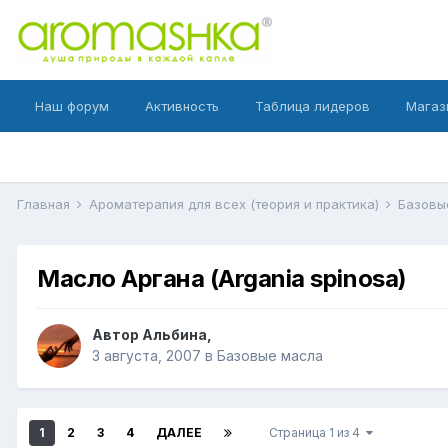
Наш форум
Активность
Таблица лидеров
Магаз
Главная
Ароматерапия для всех (теория и практика)
Базовы
Масло Аргана (Argania spinosa)
Автор
Альбина
,
3 августа, 2007
в
Базовые масла
1
2
3
4
ДАЛЕЕ
Страница 1 из 4