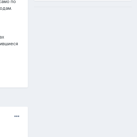
само по
юдам.
ах
чившиеся