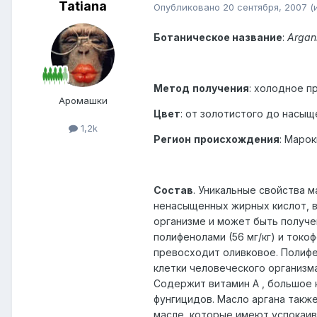
Tatiana
Опубликовано
20 сентября, 2007
(
Ботаническое название
:
Argan
Метод
получения
: холодное п
Аромашки
Цвет
: от золотистого до насыще
1,2k
Регион
происхождения
: Марок
Состав
. Уникальные свойства 
ненасыщенных жирных кислот, в
организме и может быть получе
полифенолами (56 мг/кг) и токо
превосходит оливковое. Полиф
клетки человеческого организм
Содержит витамин А , большое 
фунгицидов. Масло аргана такж
масле, которые имеют успокаи