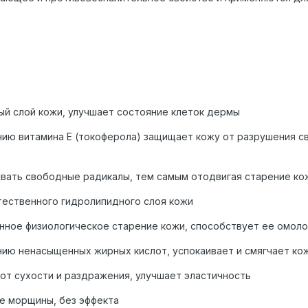
ый слой кожи, улучшает состояние клеток дермы
нию витамина Е (токоферола) защищает кожу от разрушения 
вать свободные радикалы, тем самым отодвигая старение ко
тественного гидролипидного слоя кожи
ное физиологическое старение кожи, способствует ее омол
ию ненасыщенных жирных кислот, успокаивает и смягчает ко
 от сухости и раздражения, улучшает эластичность
ле морщины, без эффекта