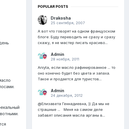
POPULAR POSTS
Drakosha
25 сентября, 2007
А вот что говорят на одном французском
блоге: Буду переводить не сразу и сразу
скажу, я не мастер писать красиво...
день
Admin
28 ноября, 2011
Aniyta, если масло рафинированное ... то
оно конечно будет без цвета и запаха.
Такое и продается для туристов...
масло
лосами.
Admin
24 декабря, 2012
@Елизавета Геннадиевна, )) Да мы не
фекальный
страшные ... Меня на самом деле
ивотными.
забавят описания масла арганы в...
тся