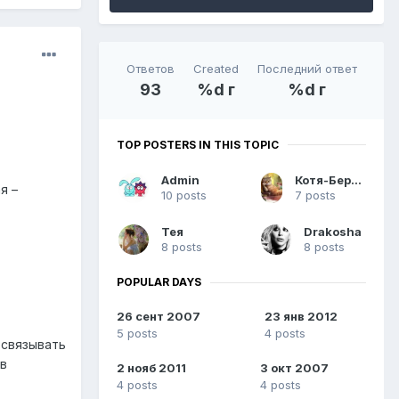
Ответов
Created
Последний ответ
93
%d г
%d г
TOP POSTERS IN THIS TOPIC
Admin
Котя-Бергамотя
я –
10 posts
7 posts
Тея
Drakosha
8 posts
8 posts
POPULAR DAYS
26 сент 2007
23 янв 2012
5 posts
4 posts
 связывать
 в
2 нояб 2011
3 окт 2007
4 posts
4 posts