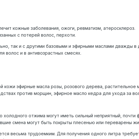
лечит кожные заболевания, ожоги, ревматизм, атеросклероз.
занных с потерей волос, перхоти.
ьно, так и с другими базовыми и эфирными маслами дважды в 
ля волос и в антивозрастных смесях.
ой кожи эфирные масла розы, розового дерева, растительное 
едствах против морщин, эфирное масло кедра для ухода за во
о холодного отжима могут иметь сильный неприятный, почти 
авшие смена могут быть покрыты плесенью или переварены ж
ется весьма трудоемким. Для получения одного литра требуе