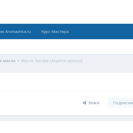
ин Aromashka.ru
Курс Мастера
е масла
Масло Аргана (Argania spinosa)
Share
Подписчи