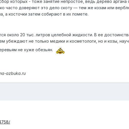
сбор которых - тоже занятие непростое, ведь дерево аргана 
ко часто доверяют это дело скоту — тем же козам или вербл
, а косточки затем собирают в их помете.
ся около 20 тыс. литров целебной жидкости. В ее достоинств
ем убеждают не только медики и косметологи, но и козы, нау
деревьям не хуже обезьян.
ma-azbuka.ru
/4758/