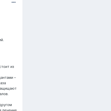
ий.
стоит из
в
дантами –
раза
 защищают
алов.
 другом
я лечение