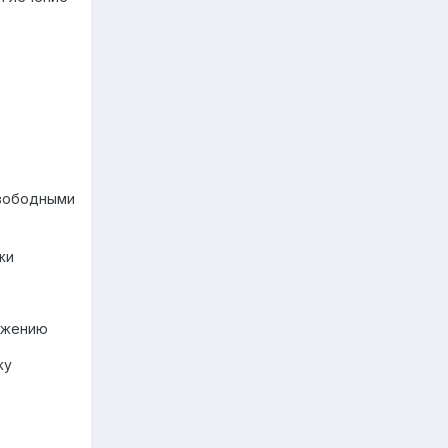
свободными
жи
ожению
жу