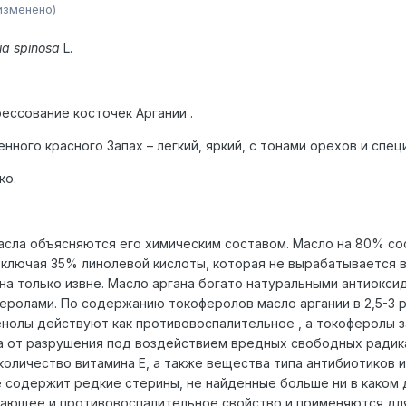
изменено)
ia
spinosa
L.
рессование косточек Аргании .
нного красного Запах – легкий, яркий, с тонами орехов и спец
ко.
масла объясняются его химическим составом. Масло на 80% со
ключая 35% линолевой кислоты, которая не вырабатывается 
на только извне. Масло аргана богато натуральными антиокси
феролами. По содержанию токоферолов масло аргании в 2,5-3 
енолы действуют как противовоспалительное , а токоферолы
а от разрушения под воздействием вредных свободных радик
количество витамина Е, а также вещества типа антибиотиков и
е содержит редкие стерины, не найденные больше ни в каком
вающее и противовоспалительное свойство и применяются дл