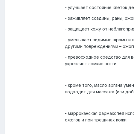
- улучшает состояние клеток д
- заживляет ссадины, раны, ожо
- защищает кожу от неблагопри
- уменьшает видимые шрамы и п
другими повреждениями – ожоги
- превосходное средство для во
укрепляет ломкие ногти
- кроме того, масло аргана ум
подходит для массажа (или до
- марроканская фармакопея исп
ожогов и при трещинах кожи.