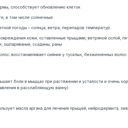
ермы, способствует обновлению клеток
ги, в том числе солнечные
ятной погоды – солнца, ветра, перепадов температур
овреждения кожи, оставленные прыщами, ветряной оспой, пя
, ошпаривания, ссадины, раны
лос: восстанавливает сияние у тусклых, безжизненных волос 
еньшает боли в мышцах при растяжении и усталости и очень хо
бавления в расслабляющую ванну)
ользует масла аргана для лечения прыщей, нейродермита, за