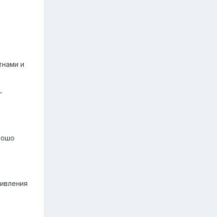
тнами и
-
рошо
живления