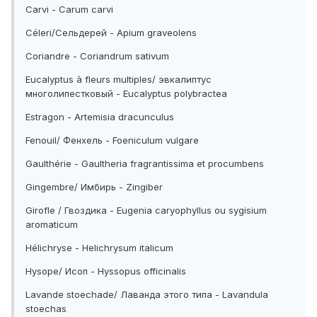
Carvi - Carum carvi
Céleri/Сельдерей - Apium graveolens
Coriandre - Coriandrum sativum
Eucalyptus à fleurs multiples/ эвкалиптус
многолипестковый - Eucalyptus polybractea
Estragon - Artemisia dracunculus
Fenouil/ Фенхель - Foeniculum vulgare
Gaulthérie - Gaultheria fragrantissima et procumbens
Gingembre/ Имбирь - Zingiber
Girofle / Гвоздика - Eugenia caryophyllus ou sygisium
aromaticum
Hélichryse - Helichrysum italicum
Hysope/ Исоп - Hyssopus officinalis
Lavande stoechade/ Лаванда этого типа - Lavandula
stoechas