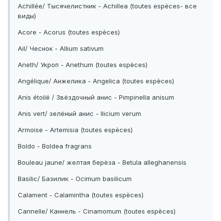
Achillée/ Тысячелистник - Achillea (toutes espèces- все
виды)
Acore - Acorus (toutes espèces)
Ail/ Чеснок - Allium sativum
Aneth/ Укроп - Anethum (toutes espèces)
Angélique/ Анжелика - Angelica (toutes espèces)
Anis étoilé / Звёздочный анис - Pimpinella anisum
Anis vert/ зелёный анис - Ilicium verum
Armoise - Artemisia (toutes espèces)
Boldo - Boldea fragrans
Bouleau jaune/ желтая берёза - Betula alleghanensis
Basilic/ Базилик - Ocimum basilicum
Calament - Calamintha (toutes espèces)
Cannelle/ Каннель - Cinamomum (toutes espèces)