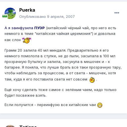
Puerka
Опубликовано
9 апреля, 2007
А я заинфузила
ПУЭР
(китайский чёрный чай, про него есть
немного в теме "китайская чайная церемония") и довольна
как слон
Грамм 20 залила 40 мл миндаля. Предварительно я его
немного помолола в ступке, не до пыли, засыпала в 100 мл
прозрачную бутылку и залила, засунула в мешочек и - к
батарее. Я поняла, что лучше брать всё таки прозрачную тару,
чтобы наблюдать за процессом, а от света - мешочек, хотя
там, куда я его поставила света нет совсем
.
Ещё хочу сделать тоже самое с зелёным чаем, надо только
будет посвежее взять.
Если получится - переинфузю все китайские чаи