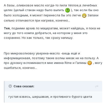
А базы...оливковое масло когда-то пила тёплое,в лечебных
целях (целый стакан надо было выпить
), так если бы оно
было холодным, я может перенесла бы это легче
Запахи
сильно отличаются при нагреве, конечно...
Тея
, подними архив по мацератам, может найдёшь, я пока не
могу до того компа добраться, на котором у меня это
сохранено. Но как только, так сразу напишу.
Про микроволновку уверена-масло -вещь ещё и
информационаая, поэтому такие волны никак не на пользу. А
про духовку вспоминаются мне имена Rime и Галины
, могу
ошибаться, конечно...
Сова сказал:
густая взвесь, шершавая, и противного бурого цвета