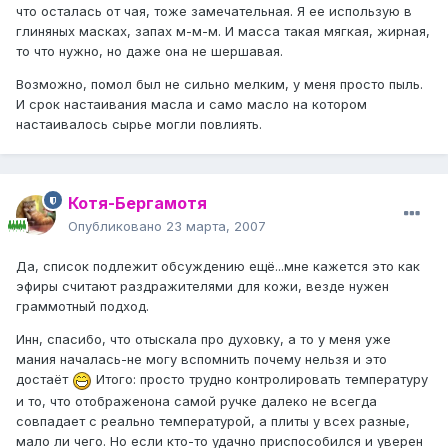
что осталась от чая, тоже замечательная. Я ее использую в
глиняных масках, запах м-м-м. И масса такая мягкая, жирная,
то что нужно, но даже она не шершавая.
Возможно, помол был не сильно мелким, у меня просто пыль.
И срок настаивания масла и само масло на котором
настаивалось сырье могли повлиять.
Котя-Бергамотя
Опубликовано
23 марта, 2007
Да, список подлежит обсуждению ещё...мне кажется это как
эфиры считают раздражителями для кожи, везде нужен
граммотный подход.
Инн, спасибо, что отыскала про духовку, а то у меня уже
мания началась-не могу вспомнить почему нельзя и это
достаёт
Итого: просто трудно контролировать температуру
и то, что отображенона самой ручке далеко не всегда
совпадает с реально температурой, а плиты у всех разные,
мало ли чего. Но если кто-то удачно приспособился и уверен