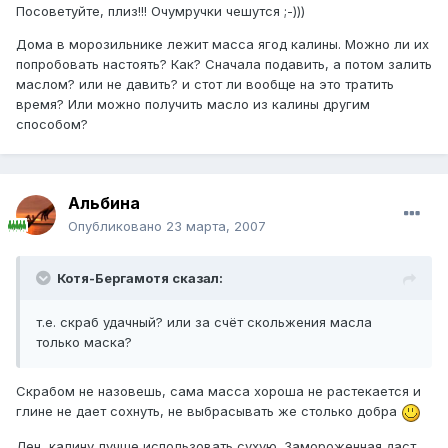
Посоветуйте, плиз!!! Очумручки чешутся ;-)))
Дома в морозильнике лежит масса ягод калины. Можно ли их
попробовать настоять? Как? Сначала подавить, а потом залить
маслом? или не давить? и стот ли вообще на это тратить
время? Или можно получить масло из калины другим
способом?
Альбина
Опубликовано
23 марта, 2007
Котя-Бергамотя сказал:
т.е. скраб удачный? или за счёт скольжения масла
только маска?
Скрабом не назовешь, сама масса хороша не растекается и
глине не дает сохнуть, не выбрасывать же столько добра
Лен, калину лучше использовать сухую. Замороженная даст