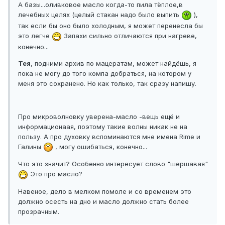
А базы...оливковое масло когда-то пила тёплое,в
лечебных целях (целый стакан надо было выпить
),
так если бы оно было холодным, я может перенесла бы
это легче
Запахи сильно отличаются при нагреве,
конечно...
Тея
, подними архив по мацератам, может найдёшь, я
пока не могу до того компа добраться, на котором у
меня это сохранено. Но как только, так сразу напишу.
Про микроволновку уверена-масло -вещь ещё и
информационаая, поэтому такие волны никак не на
пользу. А про духовку вспоминаются мне имена Rime и
Галины
, могу ошибаться, конечно...
Что это значит? Особенно интересует слово "шершавая"
Это про масло?
Навеное, дело в мелком помоле и со временем это
должно осесть на дно и масло должно стать более
прозрачным.