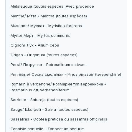
Mélaleuque (toutes espèces) Avec prudence
Menthe/ Мята - Mentha (toutes espèces)
Muscade/ Мускат - Myristica fragrans
Myrte/ Мирт - Myrtus communis
Oignon/ Лук - Allium cepa
Origan - Origanum (toutes espèces)
Persil/ Петрушка - Petroselinum sativum
Pin résine/ Сосна смольная - Pinus pinaster (térébenthine)
Romarin à verbénone/ Розмарин тип вербеннона -
Rosmarinus off. verbenoniferum
Sarriette - Satureja (toutes espèces)
Sauge/ Шалфей - Salvia (toutes espèces)
Sassafras - Ocotea pretiosa ou sassafras officinalis
Tanaisie annuelle - Tanacetum annuum