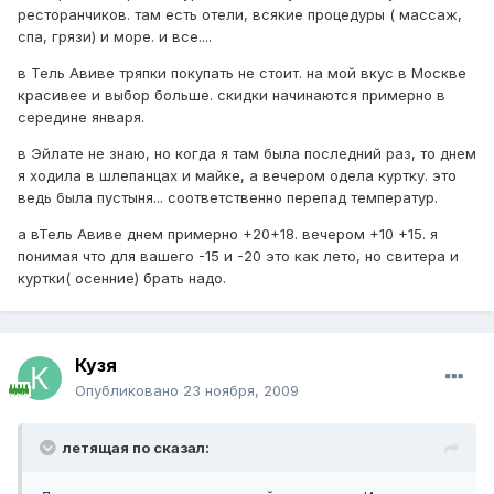
ресторанчиков. там есть отели, всякие процедуры ( массаж,
спа, грязи) и море. и все....
в Тель Авиве тряпки покупать не стоит. на мой вкус в Москве
красивее и выбор больше. скидки начинаются примерно в
середине января.
в Эйлате не знаю, но когда я там была последний раз, то днем
я ходила в шлепанцах и майке, а вечером одела куртку. это
ведь была пустыня... соответственно перепад температур.
а вТель Авиве днем примерно +20+18. вечером +10 +15. я
понимая что для вашего -15 и -20 это как лето, но свитера и
куртки( осенние) брать надо.
Кузя
Опубликовано
23 ноября, 2009
летящая по сказал: