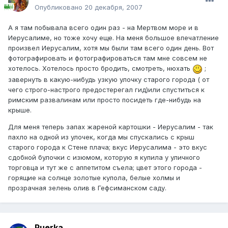
Опубликовано
20 декабря, 2007
А я там побывала всего один раз - на Мертвом море и в
Иерусалиме, но тоже хочу еще. На меня большое впечатление
произвел Иерусалим, хотя мы были там всего один день. Вот
фотографировать и фотографироваться там мне совсем не
хотелось. Хотелось просто бродить, смотреть, нюхать
;
завернуть в какую-нибудь узкую улочку старого города ( от
чего строго-настрого предостерегал гид)или спуститься к
римским развалинам или просто посидеть где-нибудь на
крыше.
Для меня теперь запах жареной картошки - Иерусалим - так
пахло на одной из улочек, когда мы спускались с крыш
старого города к Стене плача; вкус Иерусалима - это вкус
сдобной булочки с изюмом, которую я купила у уличного
торговца и тут же с аппетитом съела; цвет этого города -
горящие на солнце золотые купола, белые холмы и
прозрачная зелень олив в Гефсиманском саду.
Puerka