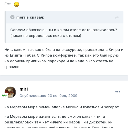
Есть
morris сказал:
Совсем обнаглею - ты в каком отеле останавливалась?
(никак не определюсь пока с отелем)
Ни в каком, так как я была на экскурсии, приезжала с Кипра и
из Египта (Таба). С Кипра комфортнее, так как это был круиз
на ооочень приличном пароходе и не надо было стоять на
границе.
miri
Опубликовано
23 ноября, 2009
на Мертвом море зимой вполне можно и купаться и загорать.
на Мертвом море жизнь есть, но смотря какая - типа
развлекаловок там нет ничего ни баров , ни дискотек. ни
каких крупных городов поблизости. Но зато в Тель Авиве