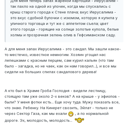
Для меня теперь запах жареной картошки - Иерусалим -
так пахло на одной из улочек, когда мы спускались с
крыш старого города к Стене плача; вкус Иерусалима -
это вкус сдобной булочки с изюмом, которую я купила у
уличного торговца и тут же с аппетитом съела; цвет
этого города - горящие на солнце золотые купола, белые
холмы и прозрачная зелень олив в Гефсиманском саду.
А для меня запах Иерусалима - это сандал. Мы зашли какое-
то местечко, известное немногим. Хозяин угощал нас
лепешками с красным перцем, сам курил кальян (что там
было - загадка, но не чаек, как он нам говорил...), и все мы
сидели на больших спилах сандалового дерева!
А кто был в Храме Гроба Господня - видели лестницу,
стоящую там уже около 2-х веков? А на крыше - у эфиопов -
были? У меня фотки есть... Еще хочу туда. Мужу показать все,
что знаю. Ребенку. На Кинерет свозить, Эйлат - только не
через Сектор Газа, как мы ехали
, а по нормальной
дороге. Эх, молодость, молодость...