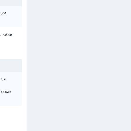
дки
 любая
, а
то как