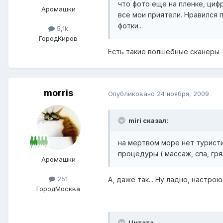
что фото еще на пленке, циф
Аромашки
все мои приятели. Нравился 
фотки...
5,1k
Город
Киров
Есть такие волшебные сканеры 
morris
Опубликовано
24 ноября, 2009
miri сказал:
на мертвом море нет туристи
процедуры ( массаж, спа, грязи
Аромашки
251
А, даже так... Ну ладно, настро
Город
Москва
Цитата