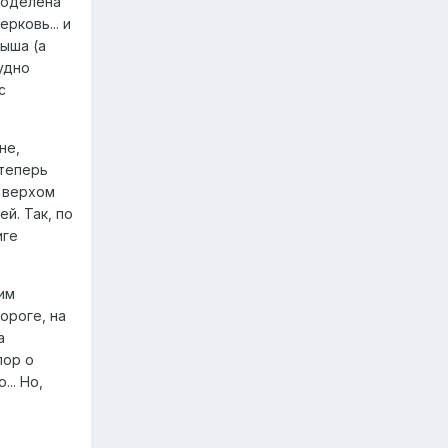
поделена
рковь... и
ыша (а
удно
с
не,
 теперь
, верхом
й. Так, по
иге
им
ороге, на
а
пор о
.. Но,