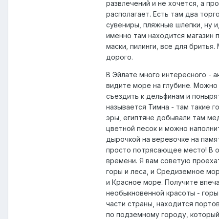
развлечений и не хочется, а пр
располагает. Есть там два торг
сувениры, пляжные шлепки, ну и
именно там находится магазин 
маски, пилинги, все для бритья
дорого.
В Эйлате много интересного - а
видите море на глубине. Можно
съездить к дельфинам и понырят
называется Тимна - там такие г
эры, египтяне добывали там мед
цветной песок и можно наполни
дырочкой на веревочке на памят
просто потрясающее место! В об
времени. Я вам советую проехат
горы и леса, и Средиземное мор
и Красное море. Получите впеча
необыкновенной красоты - горы,
части страны, находится порто
по подземному городу, который 