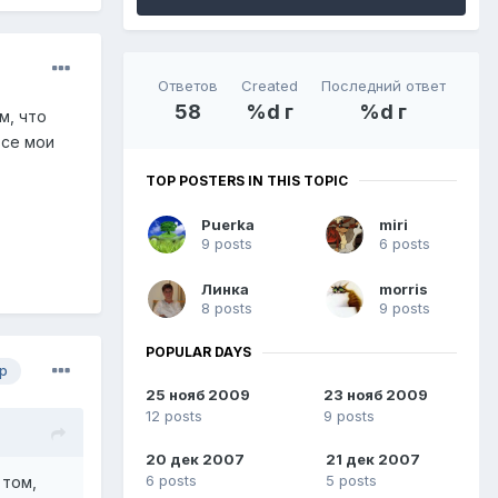
Ответов
Created
Последний ответ
58
%d г
%d г
м, что
все мои
TOP POSTERS IN THIS TOPIC
Puerka
miri
9 posts
6 posts
Линка
morris
8 posts
9 posts
POPULAR DAYS
р
25 нояб 2009
23 нояб 2009
12 posts
9 posts
20 дек 2007
21 дек 2007
6 posts
5 posts
 том,