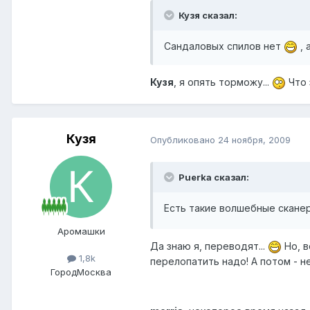
Кузя сказал:
Сандаловых спилов нет
, 
Кузя
, я опять торможу...
Что 
Кузя
Опубликовано
24 ноября, 2009
Puerka сказал:
Есть такие волшебные сканер
Аромашки
Да знаю я, переводят...
Но, в
1,8k
перелопатить надо! А потом - н
Город
Москва