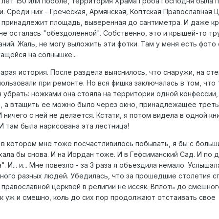
, лет 150 или поболе, территория Храма Гроба Господня была 
 Среди них - Греческая, Армянская, Коптская Православная Це
 принадлежит площадь, выверенная до сантиметра. И даже кр
 не осталась "обездоленной". Собственно, это и крышей-то тр
ний. Жаль, не могу выложить эти фотки. Там у меня есть фото 
ащейся на солнышке...
тарая история. После раздела выяснилось, что снаружи, на сте
ользовали при ремонте. Но вся фишка заключалась в том, что
н убрать: ножками она стояла на территории одной конфессии
, а втащить ее можно было через окно, принадлежащее третье
И ничего с ней не делается. Кстати, я потом видела в одной кн
. И там была нарисована эта лестница!
, в котором мне тоже посчастливилось побывать, я бы с больш
ла бы снова. И на Иордан тоже. И в Гефсиманский Сад. И по д
. И... и... Мне повезло - за 3 раза я объездила немало. Услышал
ного разных людей. Убедилась, что за прошедшие столетия с
православной церквей в религии не иссяк. Вплоть до смешного.
ак уж и смешно, коль до сих пор продолжают отстаивать свое