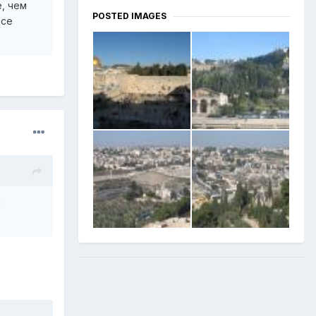
, чем
POSTED IMAGES
все
е