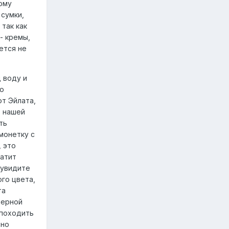
тому
 сумки,
 так как
- кремы,
ется не
 воду и
но
от Эйлата,
о нашей
ть
монетку с
, это
ватит
 увидите
ого цвета,
та
верной
 походить
ьно