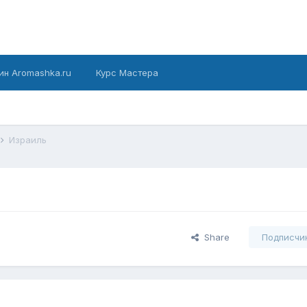
ин Aromashka.ru
Курс Мастера
Израиль
Share
Подписчи