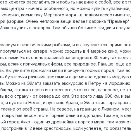
осто хочется расслабиться и побыть наедине с собой, все к э
овых центра - ничего особенного, но можно купить купальники,
, конечно, косметику Мертвого моря - в полном ассортименте,
при фабрике. Очень неплохие вещи делает фабрика "Премьер" 
. Можно купить в подарок. Там обычно большие скидки и получа
квариум с экзотическими рыбками, и вы спускаетесь прямо под
 прогуляться на катере, можно сходить в 4-мерное кино, мож
ь с ними. Есть очень красивый заповедник в 30 минутах езды 
оры, всяких причудливых форм, все природное. Раньше, еще д
ь. Вы увидите прожилки меди в рисунке горных пород, там ес
ть бутылочки разными цветами и еще можно сделать медную 
ь. Можно из Эйлата заказать экскурсию в Петру - в Иорданию
щем, столько всего интересного, что на все, наверное, не х
ь всю страну - от севера до юга. Это всего лишь 600 км, и вы
е, и пустыню Негев, и пустыню Арава, и Эйлатские горы красн
тление от всей страны. На севере, на границе с Ливаном, мес
 покрытые лесом, есть горные реки и водопады. Там же, в се
вый город Акко - один из древнейших портов мира, там можно
построили в 12 веке крестоносцы. Если успеете, то обязател