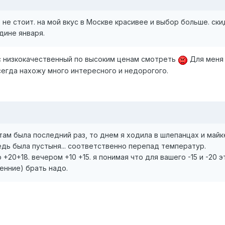
 не стоит. на мой вкус в Москве красивее и выбор больше. ски
дине января.
ас низкокачественный по высоким ценам смотреть
Для меня
Всегда нахожу много интересного и недорогого.
 там была последний раз, то днем я ходила в шлепанцах и майке
едь была пустыня... соответственно перепад температур.
+20+18. вечером +10 +15. я понимая что для вашего -15 и -20 э
сенние) брать надо.