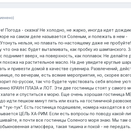
менено)
е! Погода - сказка! Не холодно, не жарко, иногда идет дождик
оре на самом деле называется Соленым, и полежать в нем -
Утонуть нельзя, но плавать по-настоящему даже не пробуйте
 что она вас будет выталкивать, как пробку из шампанского. 
с поднимет вверх, на поверхность, как поплавок. Не делайте 
и похожа на растительное масло. На дне увидите круглые шар
ать и привезти домой в качестве сувенира. Развлечений, дейс
тинице, по вечерам, есть всякие мероприятия, но, скорее всего
ворит по-русски, так что будете чувствовать себя вполне уют
енно КРАУН ПЛАЗА и ЛОТ. Эти две гостиницы стоят у самого м
 халате и спуститься к морю. Еще очень хорошая гостиница 
адо идти пешком минут пять или ехать на гостиничной развозк
я "тук-тук". Есть гостиница подешевле, номера находятся в 
азывается ЦЕЛЬ ХА-РИМ. Если есть вопросы по поводу какой-ли
шивайте, я почти все гостиницы Соленого моря знаю. Мы там
быкновенная атмосфера, такая тишина и покой - не передать.