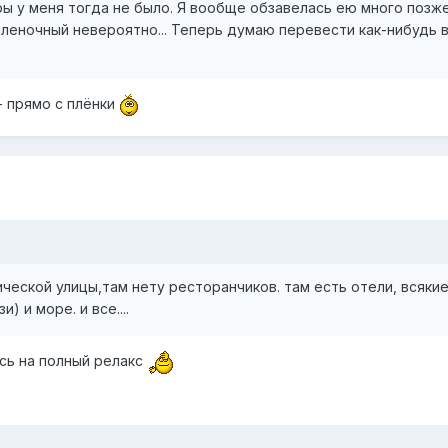
ры у меня тогда не было. Я вообще обзавелась ею много позже
пленочный невероятно... Теперь думаю перевести как-нибудь 
- прямо с плёнки
ческой улицы,там нету ресторанчиков. там есть отели, всяки
) и море. и все....
юсь на полный релакс