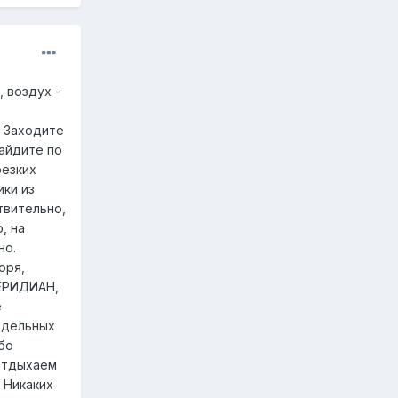
, воздух -
! Заходите
Зайдите по
резких
ики из
твительно,
, на
но.
оря,
МЕРИДИАН,
е
отдельных
бо
 отдыхаем
 Никаких