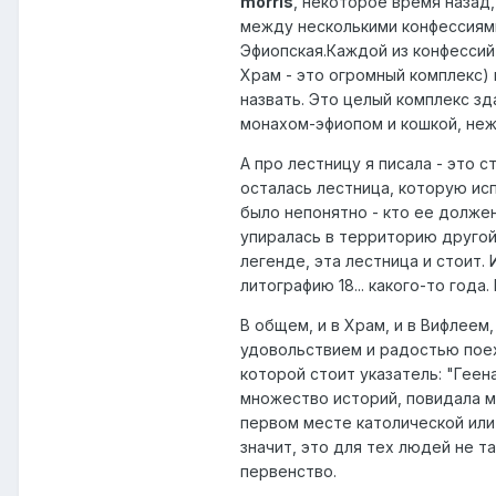
morris
, некоторое время назад
между несколькими конфессиями.
Эфиопская.Каждой из конфессий
Храм - это огромный комплекс)
назвать. Это целый комплекс зда
монахом-эфиопом и кошкой, неж
А про лестницу я писала - это с
осталась лестница, которую исп
было непонятно - кто ее долже
упиралась в территорию другой
легенде, эта лестница и стоит. 
литографию 18... какого-то года
В общем, и в Храм, и в Вифлеем
удовольствием и радостью поеха
которой стоит указатель: "Геена"
множество историй, повидала м
первом месте католической или 
значит, это для тех людей не т
первенство.