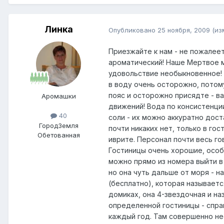
Линка
Опубликовано
25 ноября, 2009
(из
Приезжайте к нам - не пожалеет
ароматический! Наше Мертвое м
удовольствие необыкновенное! 
в воду очень осторожно, потому
пояс и осторожно присядте - ва
Аромашки
движений! Вода по консистенци
40
соли - их можно аккуратно дост
Город
Земля
почти никаких нет, только в гос
Обетованная
иврите. Персонал почти весь го
Гостиницы очень хорошие, особ
можно прямо из номера выйти в
но она чуть дальше от моря - н
(бесплатно), которая называетс
домиках, она 4-звездочная и н
определенной гостиницы - спра
каждый год. Там совершенно нео