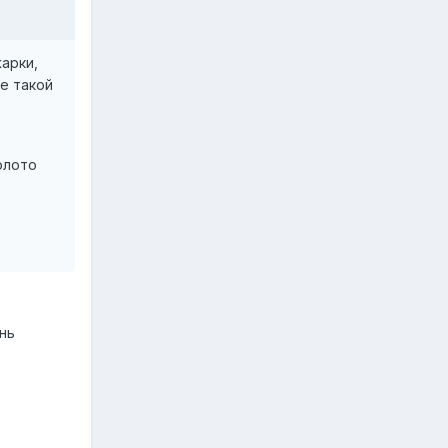
арки,
не такой
олото
нь