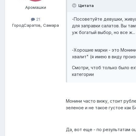
Цитата
Аромашки
-Посоветуйте девушки, живущ
21
Город
Саратов, Самара
для заправки салатов. Вы там
уж богатый выбор, но все ж... 
-Хорошие марки - это Монини
хвалит" (я имею в виду прои
Смотри, чтоб только было ext
категории
Монини часто вижу, стоит рубле
зеленое и не такое густое как 
Да, вот еще - по результатам о