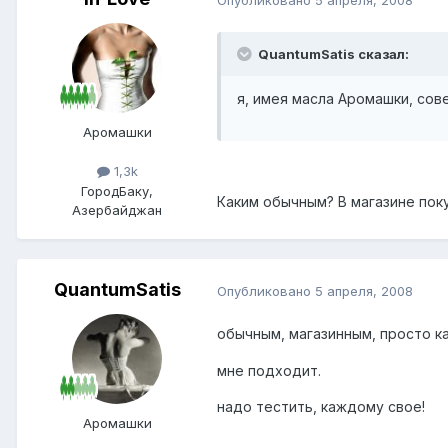
QuantumSatis сказал:
я, имея масла Аромашки, со
Аромашки
1,3k
Город
Баку,
Каким обычным? В магазине по
Азербайджан
QuantumSatis
Опубликовано
5 апреля, 2008
обычным, магазинным, просто к
мне подходит.
надо тестить, каждому свое!
Аромашки