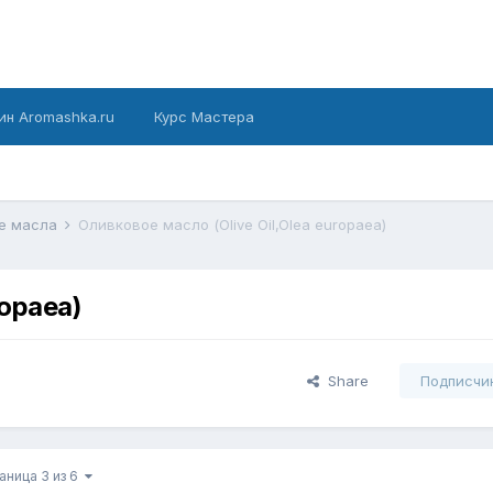
ин Aromashka.ru
Курс Мастера
е масла
Оливковое масло (Olive Oil,Olea europaea)
ropaea)
Share
Подписчи
аница 3 из 6