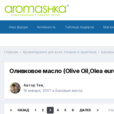
Наш форум
Активность
Таблица лидеров
Магаз
Главная
Ароматерапия для всех (теория и практика)
Базовы
Оливковое масло (Olive Oil,Olea eu
Автор
Тея
,
16 января, 2007
в
Базовые масла
НАЗАД
1
2
3
4
5
6
ДАЛЕЕ
Стр