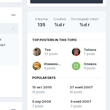
Ответов
Created
Последний ответ
135
%d г
%d г
и
TOP POSTERS IN THIS TOPIC
 нет
Тея
Tatiana
27 posts
7 posts
Изюминка
Оливка
9 posts
11 posts
POPULAR DAYS
15 окт 2010
27 нояб 2007
10 posts
10 posts
5 апр 2008
9 нояб 2007
7 posts
7 posts