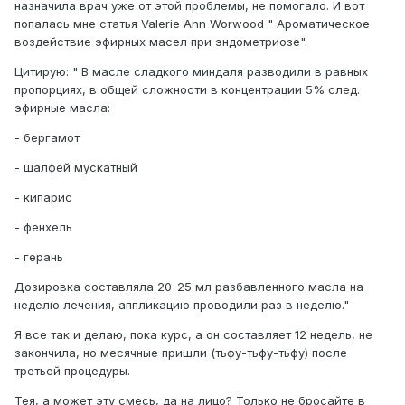
назначила врач уже от этой проблемы, не помогало. И вот
попалась мне статья Valerie Ann Worwood " Ароматическое
воздействие эфирных масел при эндометриозе".
Цитирую: " В масле сладкого миндаля разводили в равных
пропорциях, в общей сложности в концентрации 5% след.
эфирные масла:
- бергамот
- шалфей мускатный
- кипарис
- фенхель
- герань
Дозировка составляла 20-25 мл разбавленного масла на
неделю лечения, аппликацию проводили раз в неделю."
Я все так и делаю, пока курс, а он составляет 12 недель, не
закончила, но месячные пришли (тьфу-тьфу-тьфу) после
третьей процедуры.
Тея, а может эту смесь, да на лицо? Только не бросайте в