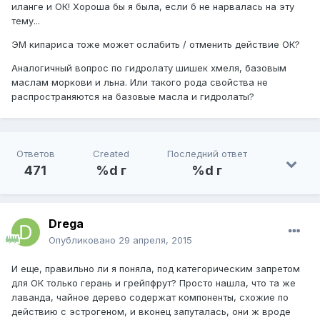
иланге и ОК! Хороша бы я была, если б не нарвалась на эту
тему...
ЭМ кипариса тоже может ослабить / отменить действие ОК?
Аналогичный вопрос по гидролату шишек хмеля, базовым
маслам моркови и льна. Или такого рода свойства не
распространяются на базовые масла и гидролаты?
Ответов
Created
Последний ответ
471
%d г
%d г
Drega
Опубликовано
29 апреля, 2015
И еще, правильно ли я поняла, под категорическим запретом
для ОК только герань и грейпфрут? Просто нашла, что та же
лаванда, чайное дерево содержат компоненты, схожие по
действию с эстрогеном, и вконец запуталась, они ж вроде