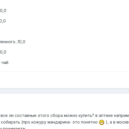
10,0
0,0
нного...10,0
.20,0
 чай
 все ли составные этого сбора можно купить? в аптеке напри
 собирать (про кожуру мандарина- это понятно
), а в моск
и понимаете.