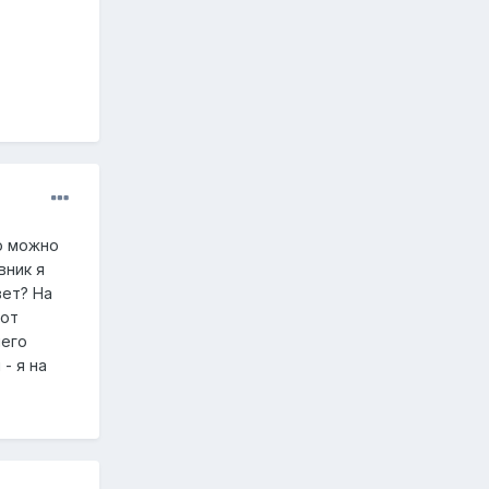
но можно
вник я
вет? На
 от
чего
- я на