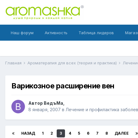
Наш форум
Активность
Таблица лидеров
Магаз
Главная
Ароматерапия для всех (теория и практика)
Лечени
Варикозное расширение вен
Автор
ВедъМа
,
8 января, 2007
в
Лечение и профилактика заболе
НАЗАД
1
2
3
4
5
6
7
8
ДАЛЕЕ