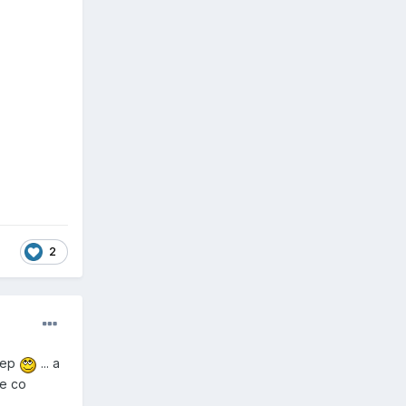
2
мер
... а
ве со