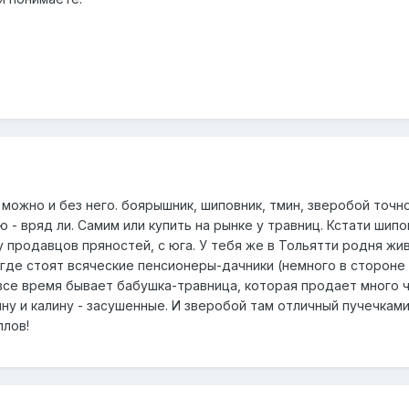
о можно и без него. боярышник, шиповник, тмин, зверобой точ
ю - вряд ли. Самим или купить на рынке у травниц. Кстати шипо
 продавцов пряностей, с юга. У тебя же в Тольятти родня жи
 где стоят всяческие пенсионеры-дачники (немного в стороне
 все время бывает бабушка-травница, которая продает много 
ну и калину - засушенные. И зверобой там отличный пучечками 
ллов!