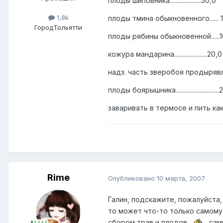
плоды шиповника.....................50,0
1,8k
плоды тмина обыкновенного...... 
Город
Тольятти
плоды рябины обыкновенной......1
кожура мандарина......................20,0
надз. часть зверобоя продырявле
плоды боярышника............................
заваривать в термосе и пить как
Rime
Опубликовано
10 марта, 2007
Галин, подскажите, пожалуйста,
то может что-то только самому
сбором трав и плодов
сам