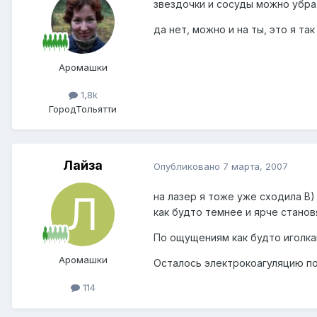
звездочки и сосуды можно убра
да нет, можно и на ты, это я так
Аромашки
1,8k
Город
Тольятти
Лайза
Опубликовано
7 марта, 2007
на лазер я тоже уже сходила B)
как будто темнее и ярче стано
По ощущениям как будто иголка
Аромашки
Осталось электрокоагуляцию по
114