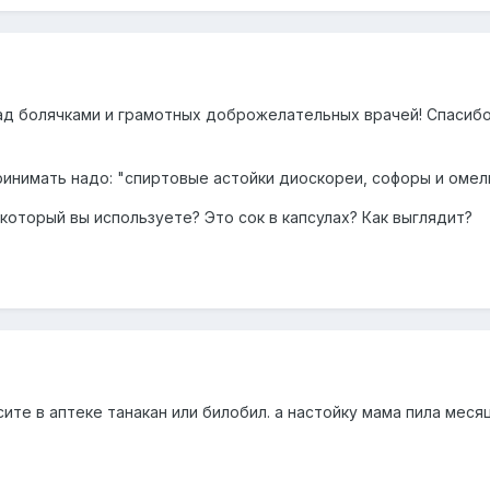
д болячками и грамотных доброжелательных врачей! Спасибо
принимать надо: "спиртовые астойки диоскореи, софоры и омел
 который вы используете? Это сок в капсулах? Как выглядит?
сите в аптеке танакан или билобил. а настойку мама пила меся