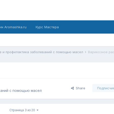
ин Aromashka.ru
Курс Мастера
е и профилактика заболеваний с помощью масел
Варикозное ра
Share
Подписчи
ваний с помощью масел
Страница 3 из 20