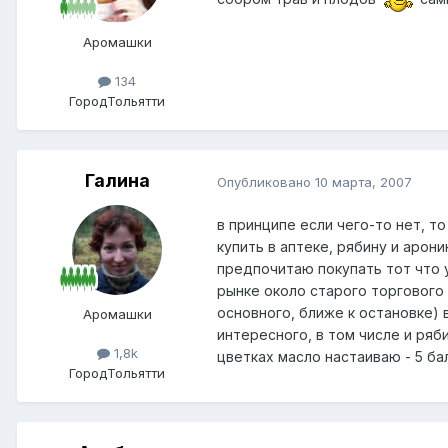
Аромашки
134
Город
Тольятти
Галина
Опубликовано
10 марта, 2007
в принципе если чего-то нет, т
купить в аптеке, рябину и арони
предпочитаю покупать тот что у
рынке около старого торгового
основного, ближе к остановке)
Аромашки
интересного, в том числе и ряби
1,8k
цветках масло настаиваю - 5 ба
Город
Тольятти