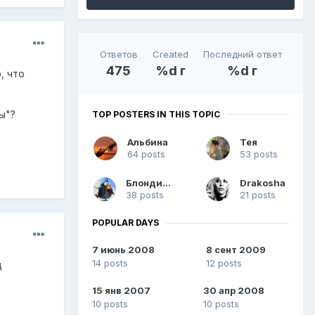
Ответов
Created
Последний ответ
475
%d г
%d г
, что
ы"?
TOP POSTERS IN THIS TOPIC
Альбина
Тея
64 posts
53 posts
Блондинка
Drakosha
38 posts
21 posts
POPULAR DAYS
7 июнь 2008
8 сент 2009
14 posts
12 posts
ц
15 янв 2007
30 апр 2008
10 posts
10 posts