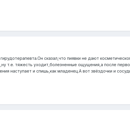
 гирудотерапевта.Он сказал,что пиявки не дают косметическо
й,ну т.е. тяжесть уходит,болезненные ощущения,а после перв
ния наступает и спишь,как младенец.А вот звёздочки и сосуд