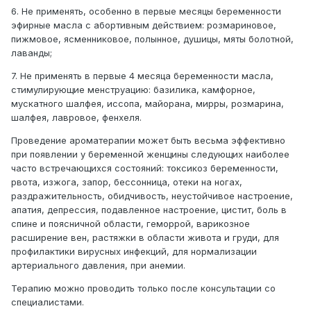
6. Не применять, особенно в первые месяцы беременности
эфирные масла с абортивным действием: розмариновое,
пижмовое, ясменниковое, полынное, душицы, мяты болотной,
лаванды;
7. Не применять в первые 4 месяца беременности масла,
стимулирующие менструацию: базилика, камфорное,
мускатного шалфея, иссопа, майорана, мирры, розмарина,
шалфея, лавровое, фенхеля.
Проведение ароматерапии может быть весьма эффективно
при появлении у беременной женщины следующих наиболее
часто встречающихся состояний: токсикоз беременности,
рвота, изжога, запор, бессонница, отеки на ногах,
раздражительность, обидчивость, неустойчивое настроение,
апатия, депрессия, подавленное настроение, цистит, боль в
спине и поясничной области, геморрой, варикозное
расширение вен, растяжки в области живота и груди, для
профилактики вирусных инфекций, для нормализации
артериального давления, при анемии.
Терапию можно проводить только после консультации со
специалистами.