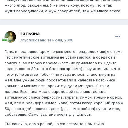
много ягод, овощей ем. Я не очень хочу, потому что и так
мутит периодически, а муж говорит пей, там же много всего
Татьяна
Опубликовано
14 июля, 2008
Галь, в последнее время очень много попадалось инфы о том,
что синтетические витамины не усваиваются, а оседают в
почках. Я во вторую беременность не принимала их. Где-то
недель около 30 (а это был разгар зимы) почувствовала, что
чего-то не хватает: обоняние извратилось, стало тянуть на
мел. Мне умные люди посоветовали в качестве источника
кальция и магния есть орехи: фундук и миндаль. Я так и
делала. Еще пила масло зародышей пшеницы, делала
витаминную смесь (чернослив, курага, лимон, грецкие орехи,
мед, все в блендере измельчала) потом кагор хороший грамм
50, не каждый, конечно, день (для гемоглобина) ну вот и все,
собственно. Самочувствие очень улучшилось.
Ты, конечно, сама решай, но уж летом-то я бы точно