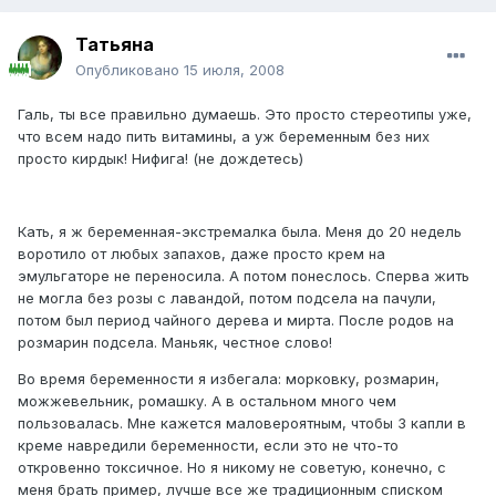
Татьяна
Опубликовано
15 июля, 2008
Галь, ты все правильно думаешь. Это просто стереотипы уже,
что всем надо пить витамины, а уж беременным без них
просто кирдык! Нифига! (не дождетесь)
Кать, я ж беременная-экстремалка была. Меня до 20 недель
воротило от любых запахов, даже просто крем на
эмульгаторе не переносила. А потом понеслось. Сперва жить
не могла без розы с лавандой, потом подсела на пачули,
потом был период чайного дерева и мирта. После родов на
розмарин подсела. Маньяк, честное слово!
Во время беременности я избегала: морковку, розмарин,
можжевельник, ромашку. А в остальном много чем
пользовалась. Мне кажется маловероятным, чтобы 3 капли в
креме навредили беременности, если это не что-то
откровенно токсичное. Но я никому не советую, конечно, с
меня брать пример, лучше все же традиционным списком