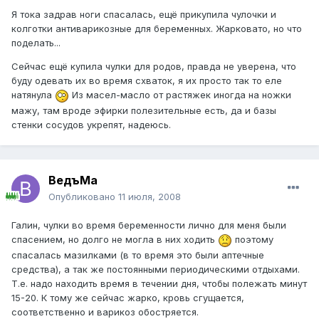
Я тока задрав ноги спасалась, ещё прикупила чулочки и
колготки антиварикозные для беременных. Жарковато, но что
поделать...
Сейчас ещё купила чулки для родов, правда не уверена, что
буду одевать их во время схваток, я их просто так то еле
натянула
Из масел-масло от растяжек иногда на ножки
мажу, там вроде эфирки полезительные есть, да и базы
стенки сосудов укрепят, надеюсь.
ВедъМа
Опубликовано
11 июля, 2008
Галин, чулки во время беременности лично для меня были
спасением, но долго не могла в них ходить
поэтому
спасалась мазилками (в то время это были аптечные
средства), а так же постоянными периодическими отдыхами.
Т.е. надо находить время в течении дня, чтобы полежать минут
15-20. К тому же сейчас жарко, кровь сгущается,
соответственно и варикоз обостряется.