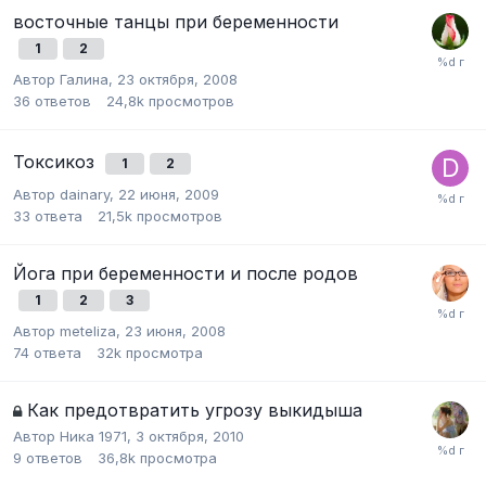
восточные танцы при беременности
1
2
Автор
Галина
,
23 октября, 2008
36
ответов
24,8k
просмотров
Токсикоз
1
2
Автор
dainary
,
22 июня, 2009
33
ответа
21,5k
просмотров
Йога при беременности и после родов
1
2
3
Автор
meteliza
,
23 июня, 2008
74
ответа
32k
просмотра
Как предотвратить угрозу выкидыша
Автор
Ника 1971
,
3 октября, 2010
9
ответов
36,8k
просмотра