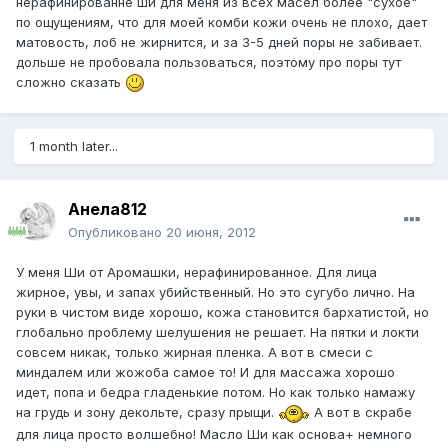
нерафинированне ши для меня из всех масел более "сухое"
по ощущениям, что для моей комби кожи очень не плохо, дает
матовость, лоб не жирнится, и за 3-5 дней поры не забивает.
дольше не пробовала пользоваться, поэтому про поры тут
сложно сказать
1 month later...
Анела812
Опубликовано
20 июня, 2012
У меня Ши от Аромашки, нерафинированное. Для лица
жирное, увы, и запах убийственный. Но это сугубо лично. На
руки в чистом виде хорошо, кожа становится бархатистой, но
глобально проблему шелушения не решает. На пятки и локти
совсем никак, только жирная пленка. А вот в смеси с
миндалем или жожоба самое то! И для массажа хорошо
идет, попа и бедра гладенькие потом. Но как только намажу
на грудь и зону декольте, сразу прыщи.
А вот в скрабе
для лица просто волшебно! Масло Ши как основа+ немного