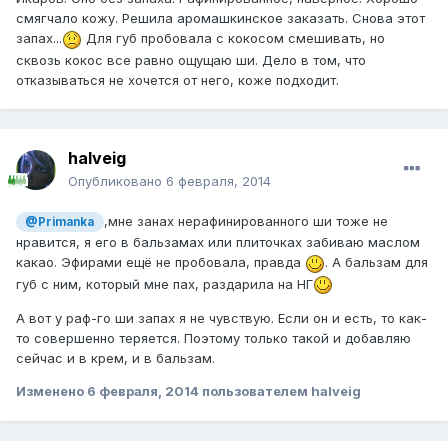
смягчало кожу. Решила аромашкинское заказать. Снова этот
запах...
Для губ пробовала с кокосом смешивать, но
сквозь кокос все равно ощущаю ши. Дело в том, что
отказываться не хочется от него, коже подходит.
halveig
Опубликовано
6 февраля, 2014
,мне занах нерафинированного ши тоже не
@Primanka
нравится, я его в бальзамах или плиточках забиваю маслом
какао. Эфирами ещё не пробовала, правда
. А бальзам для
губ с ним, который мне пах, раздарила на НГ
А вот у раф-го ши запах я не чувствую. Если он и есть, то как-
то совершенно теряется. Поэтому только такой и добавляю
сейчас и в крем, и в бальзам.
Изменено
6 февраля, 2014
пользователем halveig