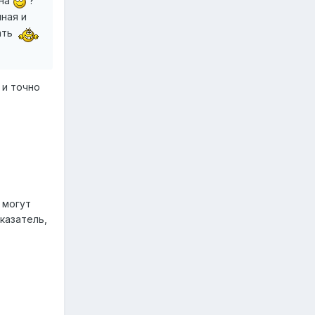
ина
?
нная и
ать
 и точно
 могут
казатель,