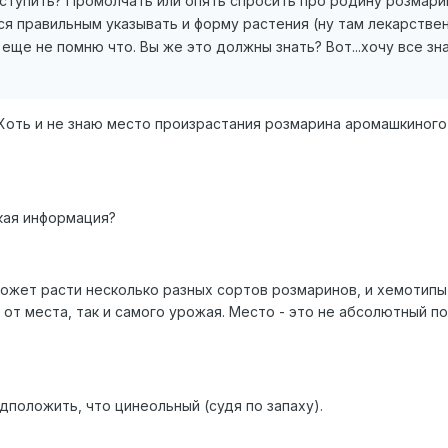
оступить? Промолчать или опять спросить про родину розмар
тся правильным указывать и форму растения (ну там лекарстве
 еще не помню что. Вы же это должны знать? Вот...хочу все зн
Хоть и не знаю место произрастания розмарина аромашкиного
акая информация?
ожет расти несколько разных сортов розмаринов, и хемотипы
 от места, так и самого урожая. Место - это не абсолютный по
дположить, что цинеольный (судя по запаху).