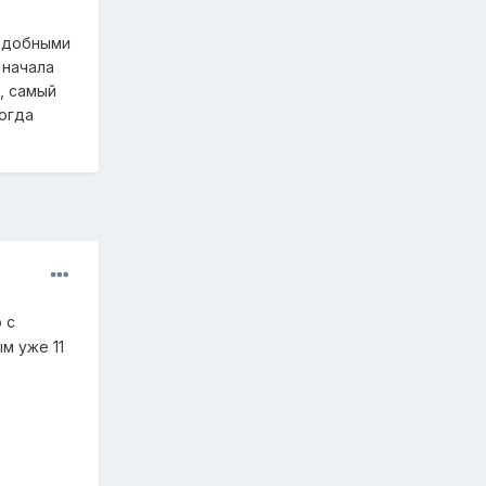
подобными
 начала
, самый
огда
 с
м уже 11