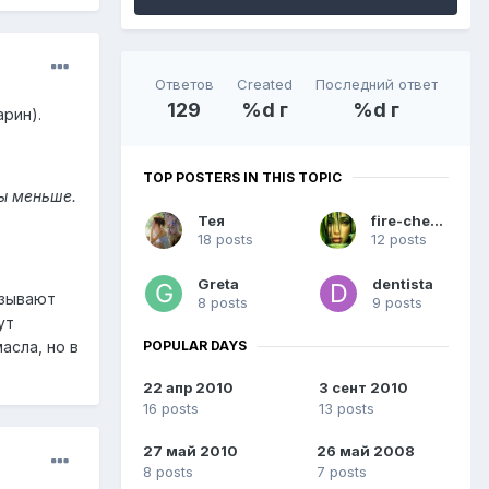
Ответов
Created
Последний ответ
129
%d г
%d г
рин).
TOP POSTERS IN THIS TOPIC
ы меньше.
Тея
fire-cherry
18 posts
12 posts
Greta
dentista
азывают
8 posts
9 posts
ут
POPULAR DAYS
асла, но в
22 апр 2010
3 сент 2010
16 posts
13 posts
27 май 2010
26 май 2008
8 posts
7 posts