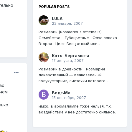
тельно
POPULAR POSTS
LULA
22 января, 2007
Розмарин (Rosmarinus officinalis)
Семейство – Губоцветные Фаза запаха –
Вторая Цвет: Бесцветный или...
Котя-Бергамотя
17 августа, 2007
Розмарин в древности Розмарин
лекарственный — вечнозеленый
полукустарник, листочки которого...
ах
 чем
ВедъМа
15 сентября, 2007
лько
имхо, в аромалампе тоже нельзя, т.к.
воздействие у нее достаточно сильное.