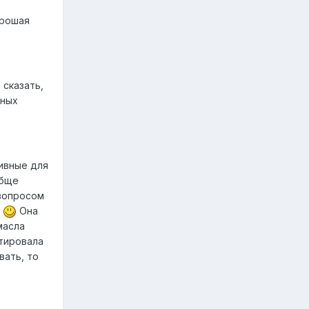
орошая
 сказать,
нных
ивные для
обще
 вопросом
н
Она
масла
стировала
вать, то