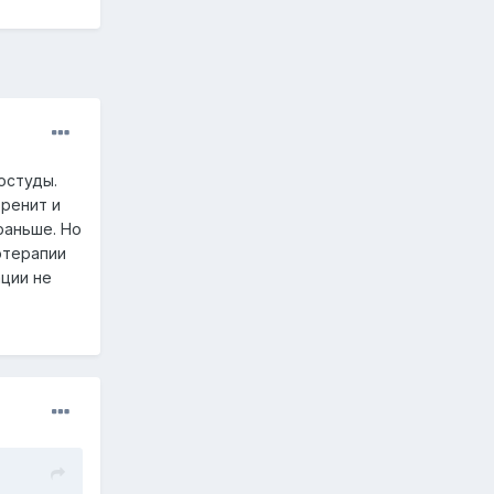
остуды.
 ренит и
раньше. Но
отерапии
ации не