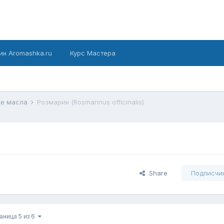
ин Aromashka.ru
Курс Мастера
ые масла
Розмарин (Rosmarinus officinalis)
Share
Подписчи
аница 5 из 6