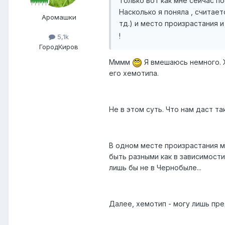
Только вот как мне сейчас п
Насколько я поняла , считае
Аромашки
тд.) и место произрастания и
!
5,1k
Город
Киров
Мммм
Я вмешаюсь немного. 
его хемотипа.
Не в этом суть. Что нам даст т
В одном месте произрастания м
быть разными как в зависимости
лишь бы не в Чернобыле...
Далее, хемотип - могу лишь пре