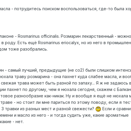
масла - потрудитесь поиском воспользоваться, где-то была х
аконе - Rosmarinus officinalis. Розмарин лекарственный - можно
в роду. Есть ещё Rosmarinus eriocalyx, но из него в промышле
идом тоже разобрались.
н - самый лучший, предыдущие (не со2) были слишком интенс
юхала траву розмарина - она пахнет куда слабее масла, и во
и свежая трава может быть разной по запаху... Я ж не задаюсь
ии пахнет по другому, чем я нюхала сегодня, скажем с Балка
товое разнообразие как-никак. Ну и вообще я ещё не нюхала 
раве - но стоит ли мне париться по этому поводу, если я те
 3 травки из разных мест и разной свежести?
Если и сравни
мени и масло из него - и тогда судить уже, какие ароматные
акие - нет.