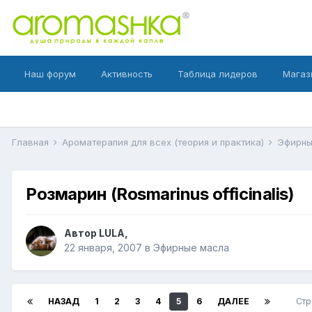
Наш форум
Активность
Таблица лидеров
Магаз
Главная
Ароматерапия для всех (теория и практика)
Эфирн
Розмарин (Rosmarinus officinalis)
Автор
LULA
,
22 января, 2007
в
Эфирные масла
НАЗАД
1
2
3
4
5
6
ДАЛЕЕ
Стр