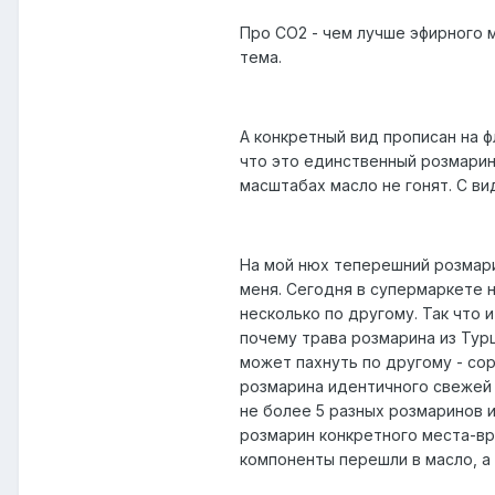
Про СО2 - чем лучше эфирного 
тема.
А конкретный вид прописан на фл
что это единственный розмарин 
масштабах масло не гонят. С в
На мой нюх теперешний розмари
меня. Сегодня в супермаркете н
несколько по другому. Так что 
почему трава розмарина из Турц
может пахнуть по другому - сор
розмарина идентичного свежей т
не более 5 разных розмаринов и
розмарин конкретного места-вре
компоненты перешли в масло, а к