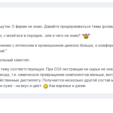
 шутки. О фирме не знаю. Давайте придерживаться темы (розма
с моей все в порядке... или я чего не знаю?
внению с ялтинским в аромашкином цинеола больше, а камфор
ий."
еольный хемотип.
 тему соответствующую. При СО2-экстракции на сырье не ок
 вода, т.е. химическое превращение компонентов меньше, мог
йственные дистилляту. Получается несколько другой состав м
 хуже - на вкус и цвет.
Как варенье и джем.