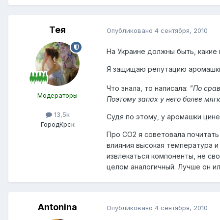
Тея
Опубликовано
4 сентября, 2010
На Украине должны быть, какие
Я защищаю репутацию аромашки, 
Что знала, то написала:
"По сра
Модераторы
Поэтому запах у него более мягк
13,5k
Судя по этому, у аромашки цин
Город
Крск
Про СО2 я советовала почитать
влияния высокая температура и
извлекаться компоненты, не сво
целом аналогичный. Лучше он или
Antonina
Опубликовано
4 сентября, 2010