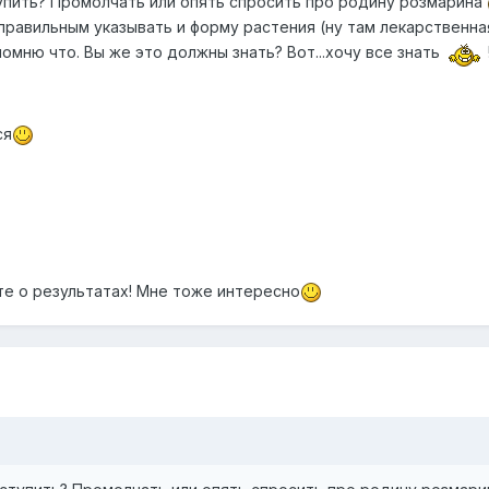
тупить? Промолчать или опять спросить про родину розмарина
 правильным указывать и форму растения (ну там лекарственная
омню что. Вы же это должны знать? Вот...хочу все знать
ся
те о результатах! Мне тоже интересно