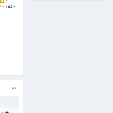
?
 и тд.) и
!