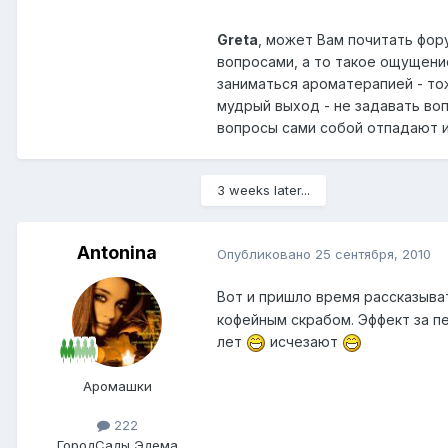
Greta
, может Вам почитать фор
вопросами, а то такое ощущение
заниматься ароматерапией - то
мудрый выход - не задавать в
вопросы сами собой отпадают и
3 weeks later...
Antonina
Опубликовано
25 сентября, 2010
Вот и пришло время рассказыват
кофейным скрабом. Эффект за п
лет
исчезают
Аромашки
222
Город
Сады Эдема