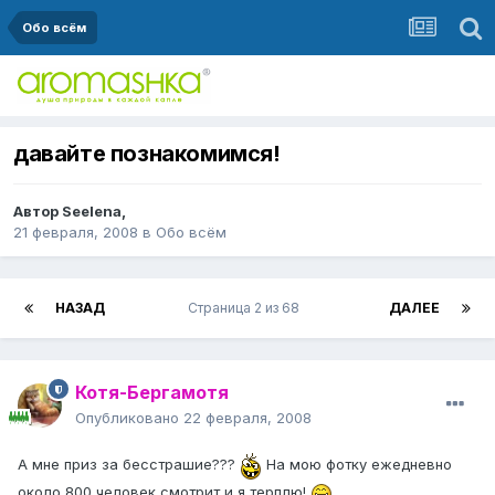
Обо всём
давайте познакомимся!
Автор
Seelena
,
21 февраля, 2008
в
Обо всём
НАЗАД
Страница 2 из 68
ДАЛЕЕ
Котя-Бергамотя
Опубликовано
22 февраля, 2008
А мне приз за бесстрашие???
На мою фотку ежедневно
около 800 человек смотрит и я терплю!