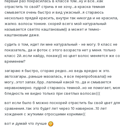
первый раз покрасилась в классе 10м...ну и все...как
отрастить то свой? стричь я не хочу...а краска темная
смывается очень быстро и вид ужасный...я стараюсь
несколько прядей красить, внутри так никогда и не красила,
жалко. волосы тонкие. скорей всего мой натуральный
называется светло каштановым)) а может и темно-
каштановым даже.
судить о том, идет ли мне натуральный - не могу. 9 класс не
показатель, да и фоток с этого возраста нет у меня. только
класс 2й..если найду, покажу)) но цвет волос меняется же со
временем?
загараю я быстро, сгораю редко...но ведь вредно ж это.
автозагары...раньше мазалась, я все перепробовала)) не
могу...этот запах..брр...паленый какой то...да и смывается
неравномерно. пудрой стараюсь темной...но не помогает, моя
бледность не видно только при светлых волосах(((
вот если было б можно поскорей отрастить бы свой цвет для
сравнения..так это будет лет через 10 наверное...10 лет
хождения с жуткими отросшими корнями((
вот и думай что лучше