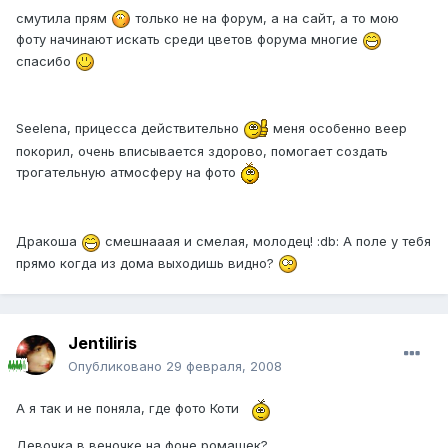
смутила прям
только не на форум, а на сайт, а то мою
фоту начинают искать среди цветов форума многие
спасибо
Seelena, прицесса действительно
меня особенно веер
покорил, очень вписывается здорово, помогает создать
трогательную атмосферу на фото
Дракоша
смешнааая и смелая, молодец! :db: А поле у тебя
прямо когда из дома выходишь видно?
Jentiliris
Опубликовано
29 февраля, 2008
А я так и не поняла, где фото Коти
Девочка в веночке на фоне ромашек?