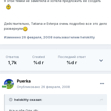
Я этой темки не заметила и хотела предложить ее создать
Действительно, Tatiana и Evterpa очень подробно все это дело
развернули
Изменено
26 февраля, 2008
пользователем helokitty
Ответов
Created
Последний ответ
1,7k
%d г
%d г
Puerka
Опубликовано
26 февраля, 2008
helokitty сказал:
Ага и обе Оли :db: