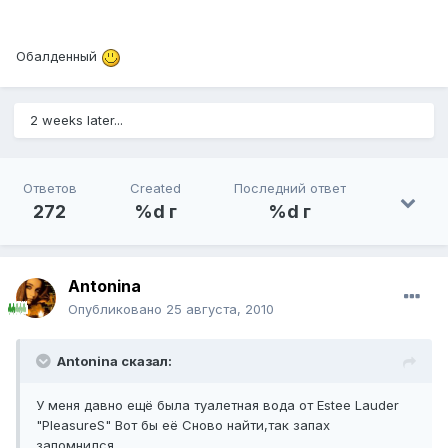
Обалденный
2 weeks later...
Ответов
Created
Последний ответ
272
%d г
%d г
Antonina
Опубликовано
25 августа, 2010
Antonina сказал:
У меня давно ещё была туалетная вода от Estee Lauder
"PleasureS" Вот бы её Сново найти,так запах
запомнился...