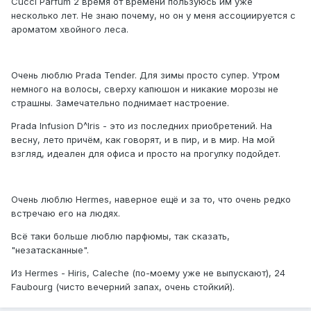
Cucci Parfum 2 время от времени пользуюсь им уже
несколько лет. Не знаю почему, но он у меня ассоциируется с
ароматом хвойного леса.
Очень люблю Prada Tender. Для зимы просто супер. Утром
немного на волосы, сверху капюшон и никакие морозы не
страшны. Замечательно поднимает настроение.
Prada Infusion D^Iris - это из последних приобретений. На
весну, лето причём, как говорят, и в пир, и в мир. На мой
взгляд, идеален для офиса и просто на прогулку подойдет.
Очень люблю Hermes, наверное ещё и за то, что очень редко
встречаю его на людях.
Всё таки больше люблю парфюмы, так сказать,
"незатасканные".
Из Hermes - Hiris, Caleche (по-моему уже не выпускают), 24
Faubourg (чисто вечерний запах, очень стойкий).