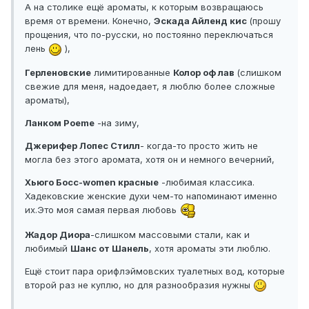
А на столике ещё ароматы, к которым возвращаюсь
время от времени. Конечно,
Эскада Айленд кис
(прошу
прощения, что по-русски, но постоянно переключаться
лень
),
Герленовские
лимитированные
Колор оф лав
(слишком
свежие для меня, надоедает, я люблю более сложные
ароматы),
Ланком Poeme
-на зиму,
Джерифер Лопес Стилл
- когда-то просто жить не
могла без этого аромата, хотя он и немного вечерний,
Хьюго Босс-women красные
-любимая классика.
Хадековские женские духи чем-то напоминают именно
их.Это моя самая первая любовь
Жадор Диора
-слишком массовыми стали, как и
любимый
Шанс от Шанель
, хотя ароматы эти люблю.
Ещё стоит пара орифлэймовских туалетных вод, которые
второй раз не куплю, но для разнообразия нужны