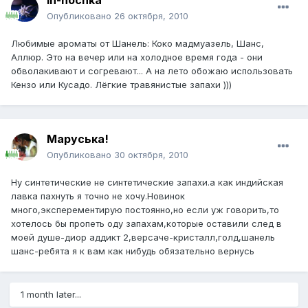
In-nochka
Опубликовано
26 октября, 2010
Любимые ароматы от Шанель: Коко мадмуазель, Шанс,
Аллюр. Это на вечер или на холодное время года - они
обволакивают и согревают... А на лето обожаю использовать
Кензо или Кусадо. Лёгкие травянистые запахи )))
Маруська!
Опубликовано
30 октября, 2010
Ну синтетические не синтетические запахи.а как индийская
лавка пахнуть я точно не хочу.Новинок
много,эксперементирую постоянно,но если уж говорить,то
хотелось бы пропеть оду запахам,которые оставили след в
моей душе-диор аддикт 2,версаче-кристалл,голд,шанель
шанс-ребята я к вам как нибудь обязательно вернусь
1 month later...