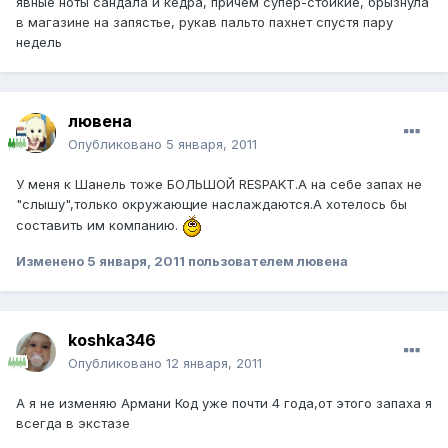
явные ноты сандала и кедра, причем супер-стойкие, брызнула
в магазине на запястье, рукав пальто пахнет спустя пару
недель
лювена
Опубликовано
5 января, 2011
У меня к Шанель тоже БОЛЬШОЙ RESPAKT.А на себе запах не
"слышу",только окружающие наслаждаются.А хотелось бы
составить им компанию.
Изменено
5 января, 2011
пользователем лювена
koshka346
Опубликовано
12 января, 2011
А я не изменяю Армани Код уже почти 4 года,от этого запаха я
всегда в экстазе