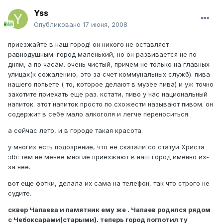
Yss
Опубликовано
17 июня, 2008
приезжайте в наш город! он никого не оставляет
равнодушным. город маленький, но он развивается не по
дням, а по часам. очень чистый, причем не только на главных
улицах(к сожалению, это за счет коммунальных служб). пива
нашего попьете ( то, которое делают в музее пива) и уж точно
захотите приехать еще раз. кстати, пиво у нас национальный
напиток. этот напиток просто по схожести называют пивом. он
содержит в себе мало алкоголя и легче переноситься.
а сейчас лето, и в городе такая красота.
у многих есть подозрение, что ее скатали со статуи Христа
:db: тем не менее многие приезжают в наш город именно из-
за нее.
вот еще фотки, делала их сама на телефон, так что строго не
судите.
сквер Чапаева и памятник ему же . Чапаев родился рядом
с Чебоксарами(старыми). теперь город поглотил ту