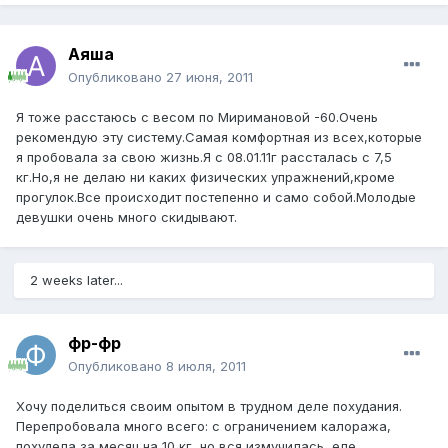
Аяша
Опубликовано
27 июня, 2011
Я тоже расстаюсь с весом по Миримановой -60.Очень
рекомендую эту систему.Самая комфортная из всех,которые
я пробовала за свою жизнь.Я с 08.01.11г рассталась с 7,5
кг.Но,я не делаю ни каких физических упражнений,кроме
прогулок.Все происходит постепенно и само собой.Молодые
девушки очень много скидывают.
2 weeks later...
фр-фр
Опубликовано
8 июля, 2011
Хочу поделиться своим опытом в трудном деле похудания.
Перепробовала много всего: с ограничением калоража,
похудела за месяц на 10 кг, но вся измучилась, еле