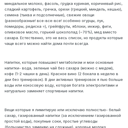
миндальное молоко, фасоль, грудка куриная, коричневый рис,
сладкий картофель, гречка, орехи (грецкий, миндель, кешью),
семена (тыква и подсолнечные), свежие овощи
(разнообразные! все-все-все! особенно огурцы, лук,
помидоры, редиска =), грейпфруты, яблоки, инжир, фиги,
оливковое масло, горький шокололад (~70%), мед вместо
сахара. Естественно, это не весь список, но продукты которые
чаще всего можно найти дома почти всегда.
Напитки, которые повышают метаболизм и мои основные
напитки- вода, зеленые чай без сахара (можно с медом),
кофе (1-2 чашки в день). Красное вино (2 бокала в неделю в
дни без тренировок). В дни активных тренировок я пью больше
воды или кокосовую воду, которая богата электролитами и
натурально заменяет спортивные напитки.
Вещи которые я лимитирую или исключаю полностью- белый
сахар, газированный напитки (за исключением газированной
простой воды), покупные соки, простые углеводы
(большинство заменяю на сложные), коровье молоко