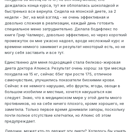
дождалась конца курса, тут же облопалась шоколадкой и
быстренько все вернула. Сидела на японской диете, за 2
недели - 3кг, на мой взгляд - не очень эффективная и
довольно сложная в реализации, каждый день готовить
специальное меню затруднительно. Делала бодифлекс по
книге Грир Чалмерс, довольно эффективно, но через короткий
промежуток он мне ужасно надоел, вроде несложный курс и
времени немного занимает и результат некоторый есть, но не
могу себя заставить и все тут.
Единственно для меня подходящей стала белково-жировая
диета доктора Аткинса. Результат очень хорош: за три месяца
похудела на 15 кг, сейчас 65кг при росте 175, отличное
самочувствие, улучшились показатели биохимии крови.
Сейчас я ее немного нарушаю, ибо фрукты, ягоды, овощи в
большом изобилии и местные, хочется накушаться как
следует. Знаю, что в медицинском мире у этой диеты много
противников, но на себе ничего плохого, кроме хорошего, не
заметила. Только первое время донимали запоры, поскольку
почти полное отсутствие клетчатки, но Аткинс об этом
предупреждает.
Девочки, может кто-то держит эту диету? Хотелось бы узнать