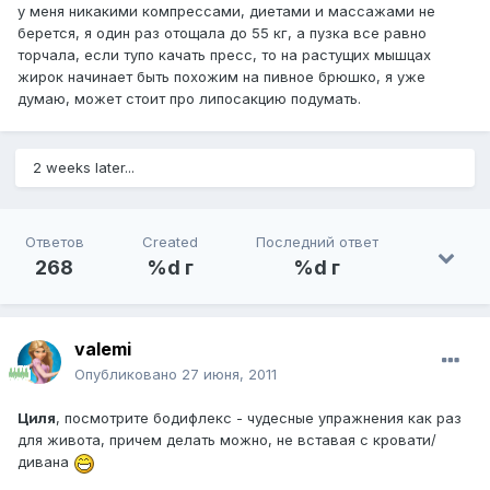
у меня никакими компрессами, диетами и массажами не
берется, я один раз отощала до 55 кг, а пузка все равно
торчала, если тупо качать пресс, то на растущих мышцах
жирок начинает быть похожим на пивное брюшко, я уже
думаю, может стоит про липосакцию подумать.
2 weeks later...
Ответов
Created
Последний ответ
268
%d г
%d г
valemi
Опубликовано
27 июня, 2011
Циля
, посмотрите бодифлекс - чудесные упражнения как раз
для живота, причем делать можно, не вставая с кровати/
дивана