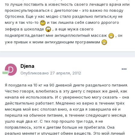
то лучше поставить в известность своего лечащего врача или
проконсультироваться с диетологом - это важно по поводу
Ортосена. Еще у нас модно стало раздельно питаться,ну не
могу я так что-то
и так лишила себя самого дорогого
зефира в шоколаде
, а еще мужа своего
поднапрягла,делает мне антицеллюлитный массаж
, он
уже привык к моим антихудеющим программам
Djena
Опубликовано
27 апреля, 2012
Я похудела на 10 кг на 90 дневной диете раздельного питания.
Честно говоря, влюбилась в эту диету с первых же дней, как
начала её использовать. И с уверенностью могу сказать - она
действительно работает. Медленно но верно в течении трёх
месяцев мой вес сползал вниз, а когда я завершила её и
перешла на обычное питание, в течении следующего месяца
ушло ещё два кг. С тех пор прошло три года, я не
поправляюсь, хотя к диетам больше не прибегала. Она
реально меняет и улучшает обмен веществ. Это мой личный