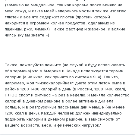
(заменяю на миндальное, так как коровье плохо влияло на
мою кожу), и из-за моей непероносимости я так же избегаю
глютен и все что содержит глютен (протеин который
находится в огромном кол-ве продуктов, сделанных из
пщеницы, ржи, ячменя). Также фаст фуд и жареное, и всякие
чипсы (ну вы знаете =)
Также, пожалуйста помните (на случай я буду использовать
оба термина) что в Америке и Канаде используется термин
калории (а не ккал, как принято по системе SI =). Так что,
например, моя *низкокалорийная* диета этим летом была в
районе 1200-1400 калорий в день (в России, 1200-1400 ккал),
ПЛЮС спорт и фитнесс ~5 раз в неделю. Я меняла количество
калорий в дневном рационе в более активные дни ела
больше, и в разгрузочные пассивные дни меньше (не менее
1200 ккал в день). Каждый человек должен инвидидуально
подбирать калории в дневном рационе, в зависимости от
вашего возраста, веса, и физических нагрузок."