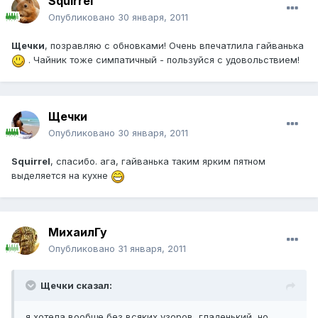
Squirrel
Опубликовано
30 января, 2011
Щечки
, позравляю с обновками! Очень впечатлила гайванька
. Чайник тоже симпатичный - пользуйся с удовольствием!
Щечки
Опубликовано
30 января, 2011
Squirrel
, спасибо. ага, гайванька таким ярким пятном
выделяется на кухне
МихаилГу
Опубликовано
31 января, 2011
Щечки сказал:
я хотела вообще без всяких узоров, гладенький, но