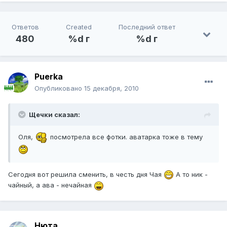
Ответов
Created
Последний ответ
480
%d г
%d г
Puerka
Опубликовано
15 декабря, 2010
Щечки сказал:
Оля,
посмотрела все фотки. аватарка тоже в тему
Сегодня вот решила сменить, в честь дня Чая
А то ник -
чайный, а ава - нечайная
Нюта