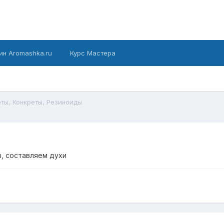
ин Aromashka.ru
Курс Мастера
ты, Конкреты, Резиноиды
, составляем духи