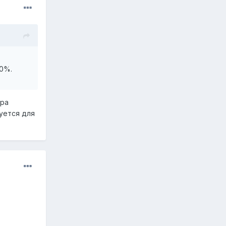
20%.
ура
уется для