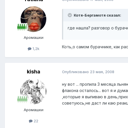
Котя-Бергамотя сказал:
где нашла? разговор о бурач
Аромашки
Коть,о самом бурачнике, как ра
1,2k
kisha
Опубликовано
23 мая, 2008
ну вот ... пропила 3 месяца льн
флакона осталось... вот я и ду
,которые я выпиваю в день,прих
советуюсь,не даст ли каю реак
Аромашки
22