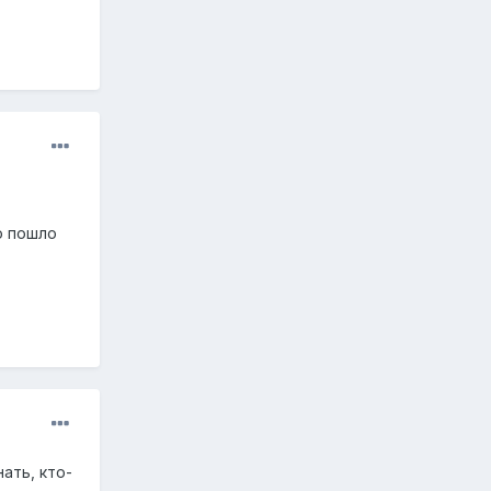
о пошло
нать, кто-