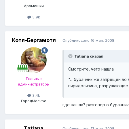
Аромашки
3,9k
Котя-Бергамотя
Опубликовано
16 мая, 2008
Tatiana сказал:
Смотрите, чего нашла:
Главные
"... бурачник же запрещен во
администраторы
пиридолизина, разрушающие 
3,4k
Город
Москва
где нашла? разговор о бурачник
Tatiana
Опубликовано
17 мая, 2008