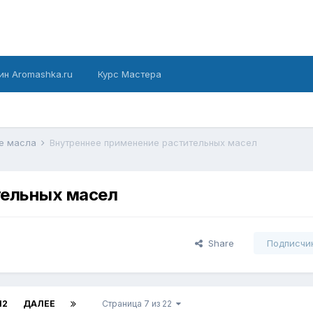
ин Aromashka.ru
Курс Мастера
е масла
Внутреннее применение растительных масел
тельных масел
Share
Подписчи
12
ДАЛЕЕ
Страница 7 из 22