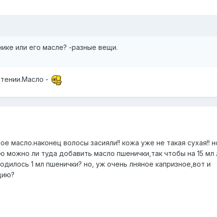
нике или его масле? -разные вещи.
стении.Масло -
яное масло.наконец волосы засияли!! кожа уже не такая сухая!! 
маю можно ли туда добавить масло пшенички,так чтобы на 15 мл
одилось 1 мл пшенички? но, уж очень лняное капризное,вот и
цию?