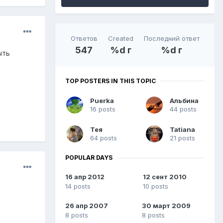
Ответов
Created
Последний ответ
547
%d г
%d г
ыть
TOP POSTERS IN THIS TOPIC
Puerka
Альбина
16 posts
44 posts
Тея
Tatiana
64 posts
21 posts
POPULAR DAYS
16 апр 2012
12 сент 2010
14 posts
10 posts
26 апр 2007
30 март 2009
8 posts
8 posts