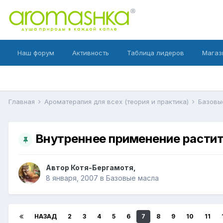
Наш форум
Активность
Таблица лидеров
Магаз
Главная
Ароматерапия для всех (теория и практика)
Базовы
Внутреннее применение расти
Автор
Котя-Бергамотя
,
8 января, 2007
в
Базовые масла
НАЗАД
2
3
4
5
6
7
8
9
10
11