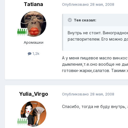
Tatiana
Опубликовано
28 мая, 2008
Тея сказал:
Внутрь не стоит. Виноградно
растворителем. Его можно до
Аромашки
1,2k
А у меня пищевое масло вин.ко
дымления,т.e.оно вообще не ды
готовки-жарки,салатов. Такими
Yulia_Virgo
Опубликовано
28 мая, 2008
Спасибо, тогда не буду внутрь