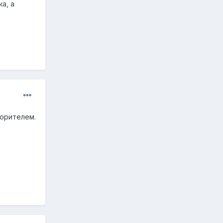
а, а
ворителем.