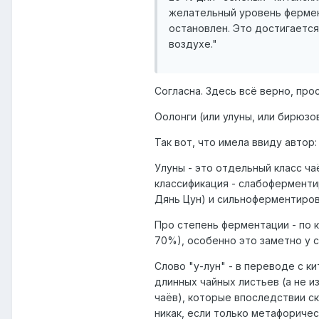
желательный уровень фермен
остановлен. Это достигается
воздухе."
Согласна. Здесь всё верно, пр
Оолонги (или улуны, или бирюзо
Так вот, что имела ввиду автор:
Улуны - это отдельный класс чаё
классификация - слабоферменти
Дянь Цун) и сильноферментиров
Про степень ферментации - по 
70%), особенно это заметно у 
Слово "у-лун" - в переводе с к
длинных чайных листьев (а не из
чаёв), которые впоследствии с
никак, если только метафориче