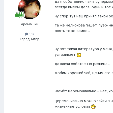
да я собственно чаи в супермар
всегда имеем дела, один и тот ж
ну спор тут наш принял такой об
Аромашки
та же Челнокова пишет: пуэр--н
опять тоже самое...
1,1k
Город
Питер
ну вот такая литература у меня,
устраивает
да какая собственно разница...
любим хороший чай, ценим его, з
насчёт церемониально-- нет, к
церемониально можно зайти в ч
жизненные условия