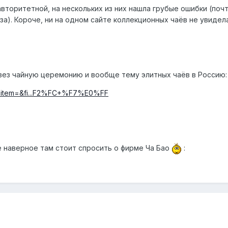
авторитетной, на нескольких из них нашла грубые ошибки (почт
аза). Короче, ни на одном сайте коллекционных чаёв не увидела
ивез чайную церемонию и вообще тему элитных чаёв в Россию:
php?item=&fi...F2%FC+%F7%E0%FF
е наверное там стоит спросить о фирме Ча Бао
: