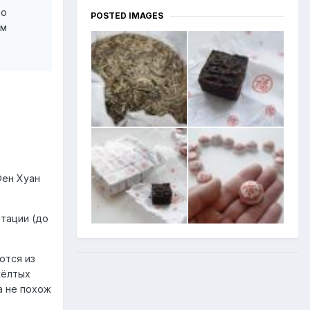
но
POSTED IMAGES
ом
Фен Хуан
тации (до
ются из
жёлтых
а не похож