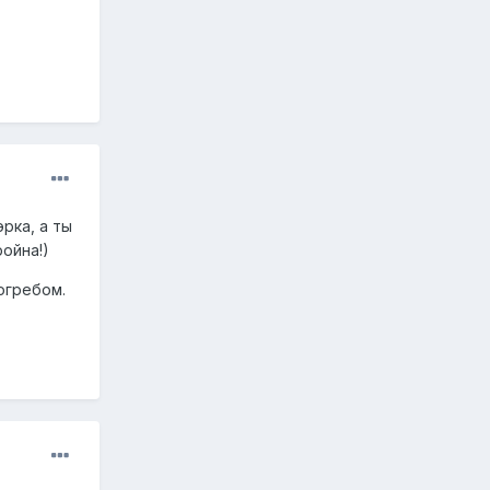
рка, а ты
ойна!)
погребом.