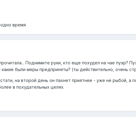
а одно время
прочитала... Поднимите руки, кто еще похудел на чае пуэр? Пуэ
е какие были меры предприняты? (ты действительно, очень стр
кстати, на второй день он пахнет приятнее - уже не рыбой, а 
 более в похудательных целях.