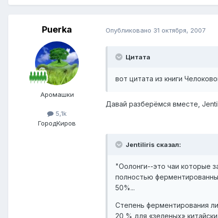
Puerka
Опубликовано
31 октября, 2007
Цитата
вот цитата из книги Челоково
Аромашки
Давай разберёмся вместе, Jentili
5,1k
Город
Киров
Jentiliris сказал:
"Оолонги--это чаи которые 
полностью ферментированным
50%...
Степень ферментирования лис
20 % для «зеленых» китайски