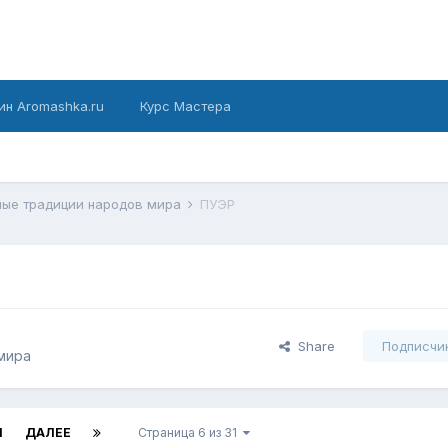
ин Aromashka.ru
Курс Мастера
ые традиции народов мира
ПУЭР
Share
Подписчи
мира
1
ДАЛЕЕ
Страница 6 из 31