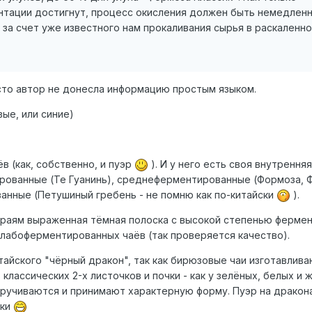
тации достигнут, процесс окисления должен быть немедлен
 за счет уже известного нам прокаливания сырья в раскаленн
осто автор не донесла информацию простым языком.
вые, или синие)
в (как, собственно, и пуэр
). И у него есть своя внутренняя
рованные (Те Гуанинь), среднеферментированные (Формоза, 
анные (Петушиный гребень - не помню как по-китайски
).
краям выраженная тёмная полоска с высокой степенью фермен
слабоферментированных чаёв (так проверяется качество).
итайского "чёрный дракон", так как бирюзовые чаи изготавлива
 классических 2-х листочков и почки - как у зелёных, белых и 
кручиваются и принимают характерную форму. Пуэр на дракон
ски