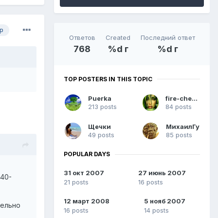
р
Ответов
Created
Последний ответ
768
%d г
%d г
TOP POSTERS IN THIS TOPIC
Puerka
fire-cherry
213 posts
84 posts
Щечки
МихаилГу
49 posts
85 posts
POPULAR DAYS
31 окт 2007
27 июнь 2007
40-
21 posts
16 posts
12 март 2008
5 нояб 2007
тельно
16 posts
14 posts