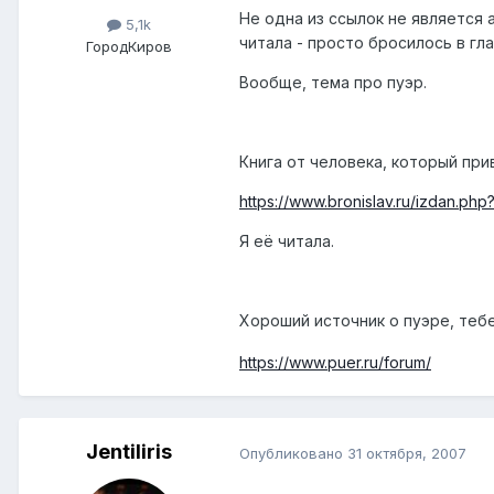
Не одна из ссылок не является 
5,1k
читала - просто бросилось в гл
Город
Киров
Вообще, тема про пуэр.
Книга от человека, который пр
https://www.bronislav.ru/izdan.
Я её читала.
Хороший источник о пуэре, теб
https://www.puer.ru/forum/
Jentiliris
Опубликовано
31 октября, 2007