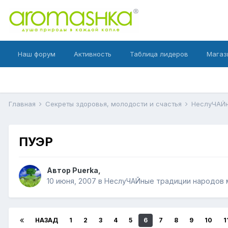
Наш форум
Активность
Таблица лидеров
Магаз
Главная
Секреты здоровья, молодости и счастья
НеслуЧАЙн
ПУЭР
Автор
Puerka
,
10 июня, 2007
в
НеслуЧАЙные традиции народов 
НАЗАД
1
2
3
4
5
6
7
8
9
10
1