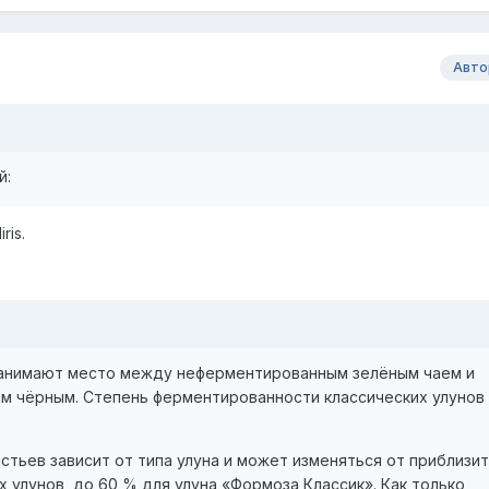
Авто
й:
ris.
занимают место между неферментированным зелёным чаем и
 чёрным. Степень ферментированности классических улунов 
тьев зависит от типа улуна и может изменяться от приблизи
х улунов, до 60 % для улуна «Формоза Классик». Как только