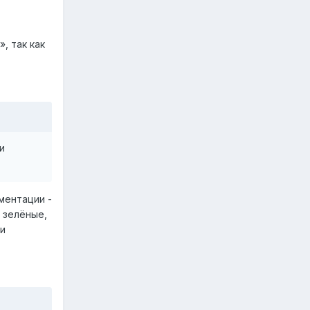
, так как
и
ментации -
 зелёные,
ии