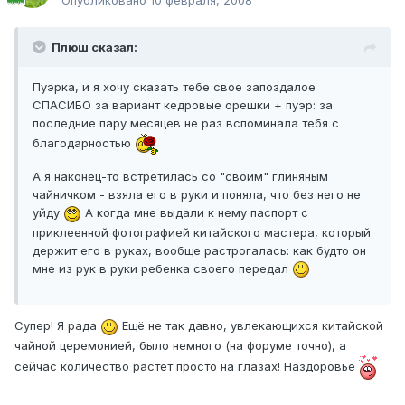
Опубликовано
10 февраля, 2008
Плюш сказал:
Пуэрка, и я хочу сказать тебе свое запоздалое
СПАСИБО за вариант кедровые орешки + пуэр: за
последние пару месяцев не раз вспоминала тебя с
благодарностью
А я наконец-то встретилась со "своим" глиняным
чайничком - взяла его в руки и поняла, что без него не
уйду
А когда мне выдали к нему паспорт с
приклеенной фотографией китайского мастера, который
держит его в руках, вообще растрогалась: как будто он
мне из рук в руки ребенка своего передал
Супер! Я рада
Ещё не так давно, увлекающихся китайской
чайной церемонией, было немного (на форуме точно), а
сейчас количество растёт просто на глазах! Наздоровье