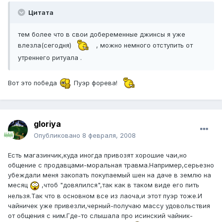
Цитата
тем более что в свои добеременные джинсы я уже
влезла(сегодня)
, можно немного отступить от
утреннего ритуала .
Вот это победа
Пуэр форева!
gloriya
Опубликовано
8 февраля, 2008
Есть магазинчик,куда иногда привозят хорошие чаи,но
общение с продавцами-моральная травма.Например,серьезно
убеждали меня закопать покупаемый шен на даче в землю на
месяц
,чтоб "довялился",так как в таком виде его пить
нельзя.Так что в основном все из лаоча,и этот пуэр тоже.И
чайничек уже привезли,черный-получаю массу удовольствия
от общения с ним.Где-то слышала про исинский чайник-