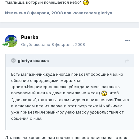
"малыш,в который помещается небо"
Изменено
8 февраля, 2008
пользователем gloriya
Puerka
Опубликовано
8 февраля, 2008
gloriya сказал:
Есть магазинчик,куда иногда привозят хорошие чаи,но
общение с продавцами-моральная
травма.Например,серьезно убеждали меня закопать
покупаемый шен на даче в землю на месяц
,чтоб
"довялился",так как в таком виде его пить нельзя.Так что
в основном все из лаоча,и этот пуэр тоже.И чайничек
уже привезли,черный-получаю массу удовольствия от
общения с ним.
Да, иногда хорошие чаи продают непрофессионалы... это ж