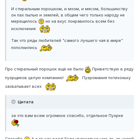
И стиральным порошком, и мхом, и мясом, большинству
он пах пылью и землей, в общем чего только народу не
мерещилось
но на вкус понравилось всем без
исключения
Так что ряды любителей "самого лучшего чая в мире"
пополнились
Про стиральный порошок ещё не было
Приветствую в ряду
пуэрщиков целую компанию!
Пуэромания потихоньку
захватывает всех
Цитата
за что вам всем огромное спасибо, отдельное Пуэрке
Спасибо
А я то как рада! Если увлекаться чем-то, то целой