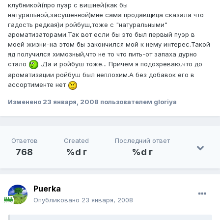
клубникой(про пуэр с вишней(как бы
натуральной,засушенной)мне сама продавщица сказала что
гадость редкая)и ройбуш,тоже с "натуральными"
ароматизаторами.Так вот если бы это был первый пуэр в
моей жизни-на этом бы закончился мой к нему интерес.Такой
яд получился химозный,что не то что пить-от запаха дурно
стало
.Да и ройбуш тоже... Причем я подозреваю,что до
ароматизации ройбуш был неплохим.А без добавок его в
ассортименте нет
Изменено
23 января, 2008
пользователем gloriya
Ответов
Created
Последний ответ
768
%d г
%d г
Puerka
Опубликовано
23 января, 2008