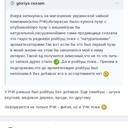
gloriya сказал:
Вчера наткнулась на магазинчик украинской чайной
компании(клон РЧК).Интересно было-купила пуэр с
клубникой(про пуэр с вишней(как бы
натуральной,засушенной)мне сама продавщица сказала
что гадость редкая)и ройбуш,тоже с "натуральными"
ароматизаторами.Так вот если бы это был первый пуэр
в моей жизни-на этом бы закончился мой к нему
интерес.Такой яд получился химозный,что не то что пить-
от запаха дурно стало
.Да и ройбуш тоже... Причем я
подозреваю,что до ароматизации ройбуш был
неплохим.А без добавок его в ассортименте нет
У РЧК раньше был ройбуш без добавок. Ещё ханибуш - штука
вкусная, медовое дерево, вроде, по-другому.
Оказывается не только РЧК - фигня, но и УЧК тоже