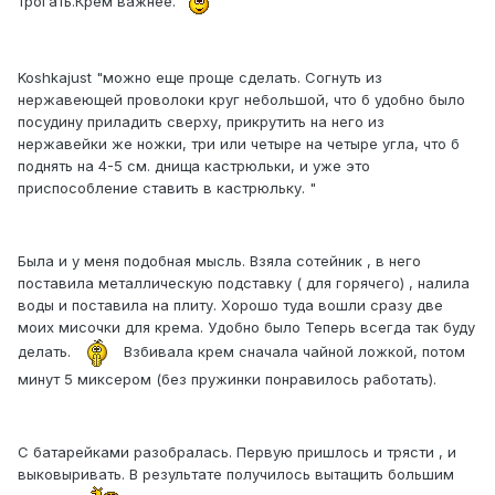
трогать.Крем важнее.
Koshkajust "можно еще проще сделать. Согнуть из
нержавеющей проволоки круг небольшой, что б удобно было
посудину приладить сверху, прикрутить на него из
нержавейки же ножки, три или четыре на четыре угла, что б
поднять на 4-5 см. днища кастрюльки, и уже это
приспособление ставить в кастрюльку. "
Была и у меня подобная мысль. Взяла сотейник , в него
поставила металлическую подставку ( для горячего) , налила
воды и поставила на плиту. Хорошо туда вошли сразу две
моих мисочки для крема. Удобно было Теперь всегда так буду
делать.
Взбивала крем сначала чайной ложкой, потом
минут 5 миксером (без пружинки понравилось работать).
С батарейками разобралась. Первую пришлось и трясти , и
выковыривать. В результате получилось вытащить большим